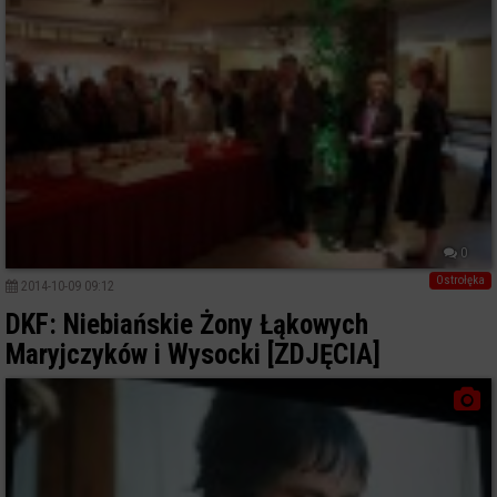
0
Ostrołęka
2014-10-09 09:12
DKF: Niebiańskie Żony Łąkowych
Maryjczyków i Wysocki [ZDJĘCIA]