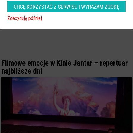
CHCĘ KORZYSTAĆ Z SERWISU I WYRAŻAM ZGODĘ
Zdecyduję później
Filmowe emocje w Kinie Jantar – repertuar
najbliższe dni