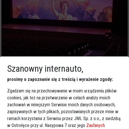
1
Szanowny internauto,
Ostrołęka
2025-03-06 12:53
Aktualny repertuar Kina Jantar w Ostrołęce
prosimy o zapoznanie się z treścią i wyrażenie zgody:
(21-27 lutego)
Zgadzam się na przechowywanie w moim urządzeniu plików
cookies, jak też na przetwarzanie w celach analizy moich
zachowań w niniejszym Serwisie moich danych osobowych,
zapisywanych w tych plikach, pozostawianych przeze mnie w
ramach korzystania z Serwisu przez JML Sp. z o.o., z siedzibą
w Ostrołęce przy ul. Nasypowa 7 oraz jego
Zaufanych