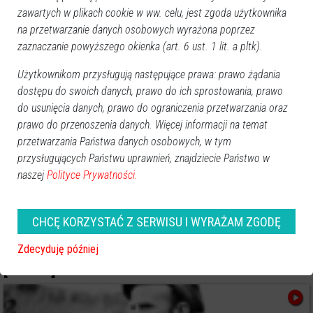
zawartych w plikach cookie w ww. celu, jest zgoda użytkownika
na przetwarzanie danych osobowych wyrażona poprzez
zaznaczanie powyższego okienka (art. 6 ust. 1 lit. a pltk).
Użytkownikom przysługują następujące prawa: prawo żądania
dostępu do swoich danych, prawo do ich sprostowania, prawo
do usunięcia danych, prawo do ograniczenia przetwarzania oraz
prawo do przenoszenia danych. Więcej informacji na temat
przetwarzania Państwa danych osobowych, w tym
przysługujących Państwu uprawnień, znajdziecie Państwo w
naszej
Polityce Prywatności.
CHCĘ KORZYSTAĆ Z SERWISU I WYRAŻAM ZGODĘ
Mamy rondo im. „Łupaszki”: „Ostrołęka
godnie uczciła Żołnierzy Wyklętych”
Zdecyduję później
[VIDEO]