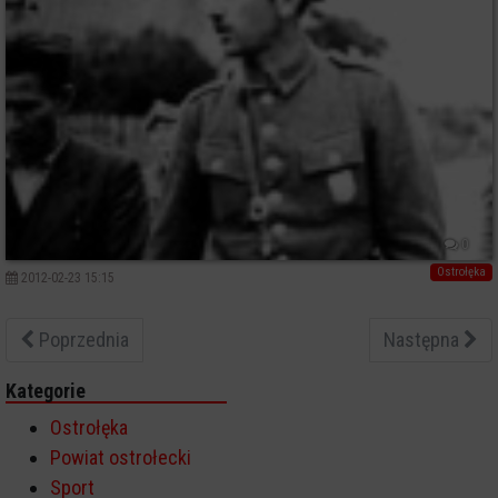
0
Ostrołęka
2012-02-23 15:15
Poprzednia
Następna
Kategorie
Ostrołęka
Powiat ostrołecki
Sport