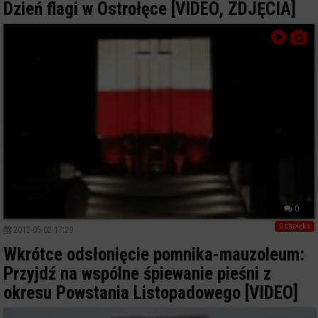
Dzień flagi w Ostrołęce [VIDEO, ZDJĘCIA]
0
Ostrołęka
2012-05-02 17:29
Wkrótce odsłonięcie pomnika-mauzoleum:
Przyjdź na wspólne śpiewanie pieśni z
okresu Powstania Listopadowego [VIDEO]