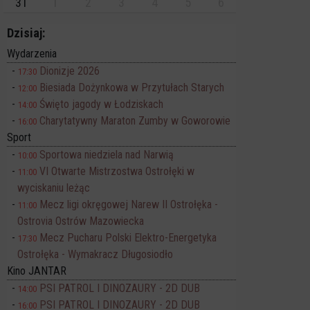
31
1
2
3
4
5
6
Dzisiaj:
Wydarzenia
Dionizje 2026
17:30
Biesiada Dożynkowa w Przytułach Starych
12:00
Święto jagody w Łodziskach
14:00
Charytatywny Maraton Zumby w Goworowie
16:00
Sport
Sportowa niedziela nad Narwią
10:00
VI Otwarte Mistrzostwa Ostrołęki w
11:00
wyciskaniu leżąc
Mecz ligi okręgowej Narew II Ostrołęka -
11:00
Ostrovia Ostrów Mazowiecka
Mecz Pucharu Polski Elektro-Energetyka
17:30
Ostrołęka - Wymakracz Długosiodło
Kino JANTAR
PSI PATROL I DINOZAURY - 2D DUB
14:00
PSI PATROL I DINOZAURY - 2D DUB
16:00