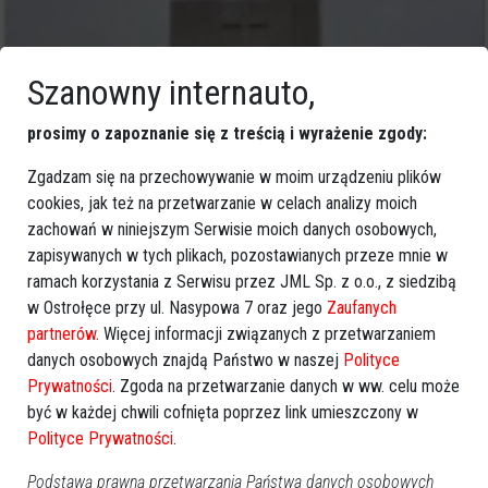
Szanowny internauto,
prosimy o zapoznanie się z treścią i wyrażenie zgody:
Zgadzam się na przechowywanie w moim urządzeniu plików
cookies, jak też na przetwarzanie w celach analizy moich
zachowań w niniejszym Serwisie moich danych osobowych,
zapisywanych w tych plikach, pozostawianych przeze mnie w
0
ramach korzystania z Serwisu przez JML Sp. z o.o., z siedzibą
Ostrołęka
2012-03-20 13:55
w Ostrołęce przy ul. Nasypowa 7 oraz jego
Zaufanych
partnerów
. Więcej informacji związanych z przetwarzaniem
danych osobowych znajdą Państwo w naszej
Polityce
Prywatności
. Zgoda na przetwarzanie danych w ww. celu może
być w każdej chwili cofnięta poprzez link umieszczony w
Polityce Prywatności
.
Podstawą prawną przetwarzania Państwa danych osobowych