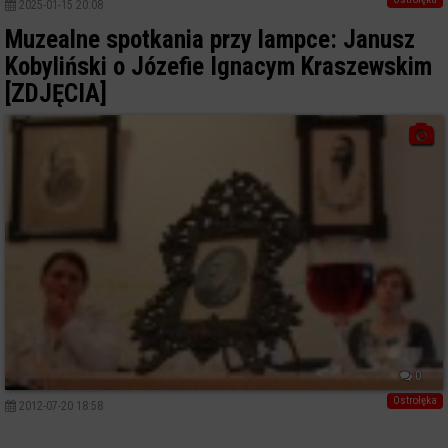
2025-01-15 20:08
Muzealne spotkania przy lampce: Janusz
Kobyliński o Józefie Ignacym Kraszewskim
[ZDJĘCIA]
0
Ostrołęka
2012-07-20 18:58