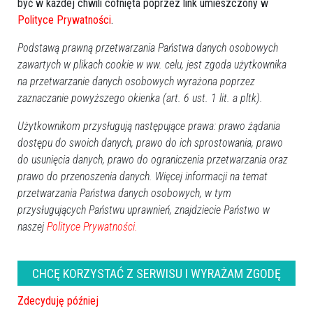
być w każdej chwili cofnięta poprzez link umieszczony w
Poprzednia
Następna
Polityce Prywatności
.
Kategorie
Podstawą prawną przetwarzania Państwa danych osobowych
Ostrołęka
zawartych w plikach cookie w ww. celu, jest zgoda użytkownika
Powiat ostrołecki
na przetwarzanie danych osobowych wyrażona poprzez
Sport
zaznaczanie powyższego okienka (art. 6 ust. 1 lit. a pltk).
Balujemy
Użytkownikom przysługują następujące prawa: prawo żądania
Region
dostępu do swoich danych, prawo do ich sprostowania, prawo
Polska
do usunięcia danych, prawo do ograniczenia przetwarzania oraz
Budujemy
prawo do przenoszenia danych. Więcej informacji na temat
Kościół i społeczeństwo
przetwarzania Państwa danych osobowych, w tym
TV Ostrołęka
przysługujących Państwu uprawnień, znajdziecie Państwo w
naszej
Polityce Prywatności.
Kalendarz imprez
sierpień 2026
CHCĘ KORZYSTAĆ Z SERWISU I WYRAŻAM ZGODĘ
Pn
Wt
Śr
Cz
Pt
So
Nd
Zdecyduję później