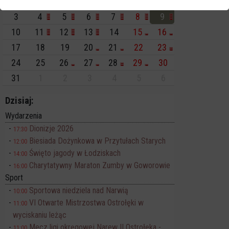
27
28
29
30
31
1
2
3
4
5
6
7
8
9
10
11
12
13
14
15
16
17
18
19
20
21
22
23
24
25
26
27
28
29
30
31
1
2
3
4
5
6
Dzisiaj:
Wydarzenia
Dionizje 2026
17:30
Biesiada Dożynkowa w Przytułach Starych
12:00
Święto jagody w Łodziskach
14:00
Charytatywny Maraton Zumby w Goworowie
16:00
Sport
Sportowa niedziela nad Narwią
10:00
VI Otwarte Mistrzostwa Ostrołęki w
11:00
wyciskaniu leżąc
Mecz ligi okręgowej Narew II Ostrołęka -
11:00