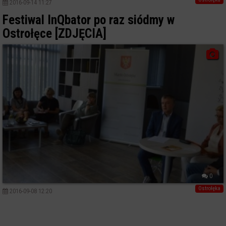
2016-09-14 11:27
Festiwal InQbator po raz siódmy w
Ostrołęce [ZDJĘCIA]
0
Ostrołęka
2016-09-08 12:20