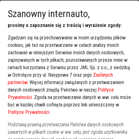
Szanowny internauto,
prosimy o zapoznanie się z treścią i wyrażenie zgody:
Zgadzam się na przechowywanie w moim urządzeniu plików
cookies, jak też na przetwarzanie w celach analizy moich
zachowań w niniejszym Serwisie moich danych osobowych,
zapisywanych w tych plikach, pozostawianych przeze mnie w
ramach korzystania z Serwisu przez JML Sp. z o.o., z siedzibą
w Ostrołęce przy ul. Nasypowa 7 oraz jego
Zaufanych
partnerów
. Więcej informacji związanych z przetwarzaniem
danych osobowych znajdą Państwo w naszej
Polityce
Prywatności
. Zgoda na przetwarzanie danych w ww. celu może
Tomasz Arabski blokował loty prezydenta
być w każdej chwili cofnięta poprzez link umieszczony w
Kaczyńskiego?
Polityce Prywatności
.
Podstawą prawną przetwarzania Państwa danych osobowych
zawartych w plikach cookie w ww. celu, jest zgoda użytkownika