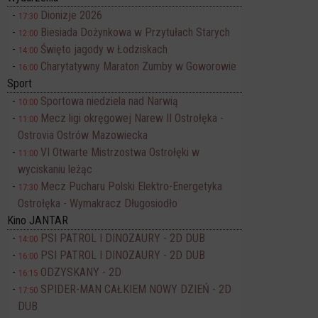
Dionizje 2026
17:30
Biesiada Dożynkowa w Przytułach Starych
12:00
Święto jagody w Łodziskach
14:00
Charytatywny Maraton Zumby w Goworowie
16:00
Sport
Sportowa niedziela nad Narwią
10:00
Mecz ligi okręgowej Narew II Ostrołęka -
11:00
Ostrovia Ostrów Mazowiecka
VI Otwarte Mistrzostwa Ostrołęki w
11:00
wyciskaniu leżąc
Mecz Pucharu Polski Elektro-Energetyka
17:30
Ostrołęka - Wymakracz Długosiodło
Kino JANTAR
PSI PATROL I DINOZAURY - 2D DUB
14:00
PSI PATROL I DINOZAURY - 2D DUB
16:00
ODZYSKANY - 2D
16:15
SPIDER-MAN CAŁKIEM NOWY DZIEŃ - 2D
17:50
DUB