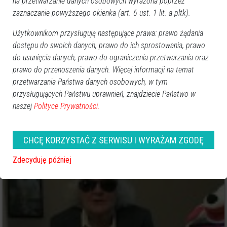
na przetwarzanie danych osobowych wyrażona poprzez
zaznaczanie powyższego okienka (art. 6 ust. 1 lit. a pltk).
Użytkownikom przysługują następujące prawa: prawo żądania
dostępu do swoich danych, prawo do ich sprostowania, prawo
do usunięcia danych, prawo do ograniczenia przetwarzania oraz
prawo do przenoszenia danych. Więcej informacji na temat
przetwarzania Państwa danych osobowych, w tym
przysługujących Państwu uprawnień, znajdziecie Państwo w
0
naszej
Polityce Prywatności.
Polska
2012-02-03 17:35
Strona premiera zhakowana: „Donald Tusk
CHCĘ KORZYSTAĆ Z SERWISU I WYRAŻAM ZGODĘ
jest złym człowiekiem” [VIDEO]
Zdecyduję później