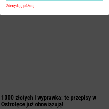
Zdecyduję później
1000 złotych i wyprawka: te przepisy w
Ostrołęce już obowiązują!