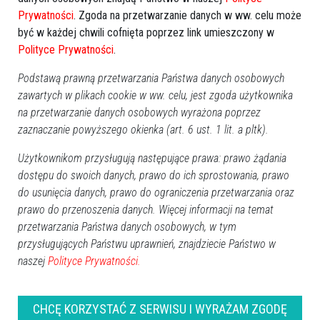
"Taksówka dla seniora" rusza w Ostrołęce.
Prywatności
. Zgoda na przetwarzanie danych w ww. celu może
Znamy datę!
być w każdej chwili cofnięta poprzez link umieszczony w
Polityce Prywatności
.
Podstawą prawną przetwarzania Państwa danych osobowych
zawartych w plikach cookie w ww. celu, jest zgoda użytkownika
na przetwarzanie danych osobowych wyrażona poprzez
zaznaczanie powyższego okienka (art. 6 ust. 1 lit. a pltk).
Użytkownikom przysługują następujące prawa: prawo żądania
dostępu do swoich danych, prawo do ich sprostowania, prawo
do usunięcia danych, prawo do ograniczenia przetwarzania oraz
prawo do przenoszenia danych. Więcej informacji na temat
przetwarzania Państwa danych osobowych, w tym
32
przysługujących Państwu uprawnień, znajdziecie Państwo w
Ostrołęka
2025-03-26 16:55
naszej
Polityce Prywatności.
CHCĘ KORZYSTAĆ Z SERWISU I WYRAŻAM ZGODĘ