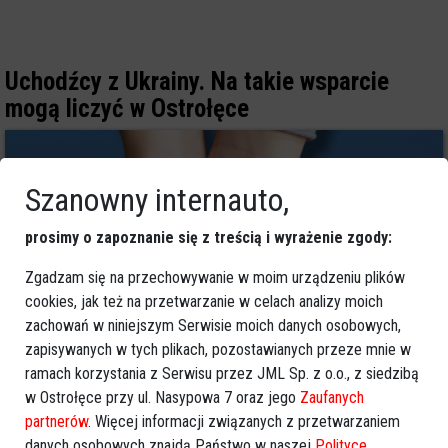
Uchodźcy z Ukrainy. Na takie wsparcie
mogą liczyć w Ostrołęce
Szanowny internauto,
prosimy o zapoznanie się z treścią i wyrażenie zgody:
Zgadzam się na przechowywanie w moim urządzeniu plików
cookies, jak też na przetwarzanie w celach analizy moich
zachowań w niniejszym Serwisie moich danych osobowych,
zapisywanych w tych plikach, pozostawianych przeze mnie w
ramach korzystania z Serwisu przez JML Sp. z o.o., z siedzibą
10
w Ostrołęce przy ul. Nasypowa 7 oraz jego
Zaufanych
Ostrołęka
partnerów
. Więcej informacji związanych z przetwarzaniem
2025-06-21 07:12
danych osobowych znajdą Państwo w naszej
Polityce