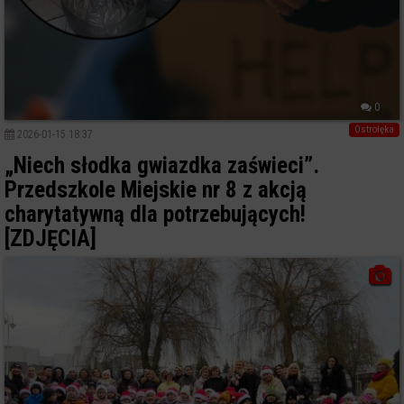
0
Ostrołęka
2026-01-15 18:37
„Niech słodka gwiazdka zaświeci”.
Przedszkole Miejskie nr 8 z akcją
charytatywną dla potrzebujących!
[ZDJĘCIA]