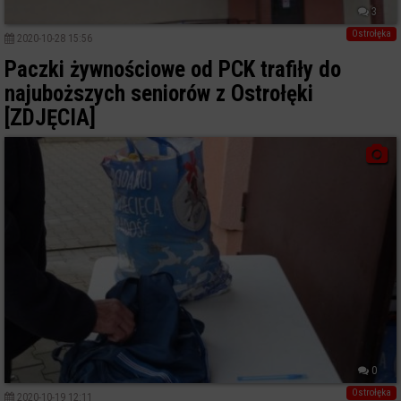
3
Ostrołęka
2020-10-28 15:56
Paczki żywnościowe od PCK trafiły do
najuboższych seniorów z Ostrołęki
[ZDJĘCIA]
0
Ostrołęka
2020-10-19 12:11