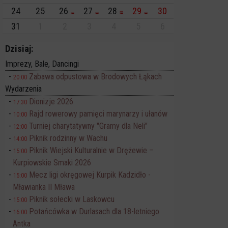
24
25
26
27
28
29
30
31
1
2
3
4
5
6
Dzisiaj:
Imprezy, Bale, Dancingi
Zabawa odpustowa w Brodowych Łąkach
20:00
Wydarzenia
Dionizje 2026
17:30
Rajd rowerowy pamięci marynarzy i ułanów
10:00
Turniej charytatywny "Gramy dla Neli"
12:00
Piknik rodzinny w Wachu
14:00
Piknik Wiejski Kulturalnie w Drężewie –
15:00
Kurpiowskie Smaki 2026
Mecz ligi okręgowej Kurpik Kadzidło -
15:00
Mławianka II Mława
Piknik sołecki w Laskowcu
15:00
Potańcówka w Durlasach dla 18-letniego
16:00
Antka