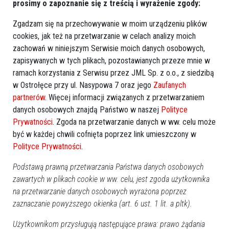
prosimy o zapoznanie się z treścią i wyrażenie zgody:
Zgadzam się na przechowywanie w moim urządzeniu plików
cookies, jak też na przetwarzanie w celach analizy moich
zachowań w niniejszym Serwisie moich danych osobowych,
zapisywanych w tych plikach, pozostawianych przeze mnie w
ramach korzystania z Serwisu przez JML Sp. z o.o., z siedzibą
w Ostrołęce przy ul. Nasypowa 7 oraz jego
Zaufanych
partnerów
. Więcej informacji związanych z przetwarzaniem
0
danych osobowych znajdą Państwo w naszej
Polityce
Powiat ostrołecki
Prywatności
. Zgoda na przetwarzanie danych w ww. celu może
2026-07-28 14:14
być w każdej chwili cofnięta poprzez link umieszczony w
Polityce Prywatności
.
Podstawą prawną przetwarzania Państwa danych osobowych
zawartych w plikach cookie w ww. celu, jest zgoda użytkownika
na przetwarzanie danych osobowych wyrażona poprzez
zaznaczanie powyższego okienka (art. 6 ust. 1 lit. a pltk).
Użytkownikom przysługują następujące prawa: prawo żądania