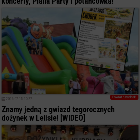
koncerty, Piana Party i potańcówka!
0
Powiat ostrołecki
2026-07-15 10:27
Znamy jedną z gwiazd tegorocznych
dożynek w Lelisie! [WIDEO]