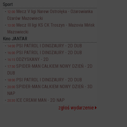
Sport
Mecz V ligi Narew Ostrołęka - Ożarowianka
12:00
Ożarów Mazowiecki
Mecz III ligi KS CK Troszyn - Mazovia Mińsk
13:00
Mazowiecki
Kino JANTAR
PSI PATROL I DINOZAURY - 2D DUB
14:00
PSI PATROL I DINOZAURY - 2D DUB
16:00
ODZYSKANY - 2D
16:15
SPIDER-MAN CAŁKIEM NOWY DZIEŃ - 2D
17:50
DUB
PSI PATROL I DINOZAURY - 2D DUB
18:00
SPIDER-MAN CAŁKIEM NOWY DZIEŃ - 3D
20:00
NAP
ICE CREAM MAN - 2D NAP
20:30
zgłoś wydarzenie