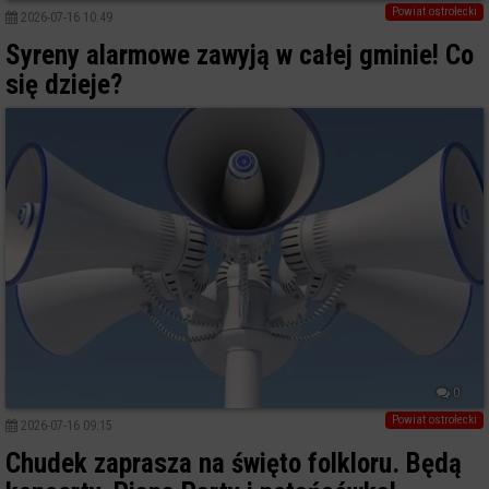
Powiat ostrołecki
2026-07-16 10:49
Syreny alarmowe zawyją w całej gminie! Co
się dzieje?
0
Powiat ostrołecki
2026-07-16 09:15
Chudek zaprasza na święto folkloru. Będą