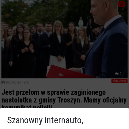
9
Ostrołęka
2026-07-28 19:53
Jest przełom w sprawie zaginionego
nastolatka z gminy Troszyn. Mamy oficjalny
komunikat policji!
Szanowny internauto,