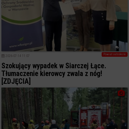
3
Powiat ostrołecki
2026-07-14 11:07
Szokujący wypadek w Siarczej Łące.
Tłumaczenie kierowcy zwala z nóg!
[ZDJĘCIA]