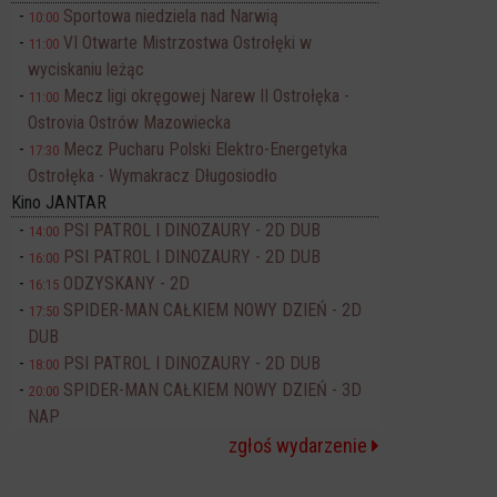
Sportowa niedziela nad Narwią
10:00
VI Otwarte Mistrzostwa Ostrołęki w
11:00
wyciskaniu leżąc
Mecz ligi okręgowej Narew II Ostrołęka -
11:00
Ostrovia Ostrów Mazowiecka
Mecz Pucharu Polski Elektro-Energetyka
17:30
Ostrołęka - Wymakracz Długosiodło
Kino JANTAR
PSI PATROL I DINOZAURY - 2D DUB
14:00
PSI PATROL I DINOZAURY - 2D DUB
16:00
ODZYSKANY - 2D
16:15
SPIDER-MAN CAŁKIEM NOWY DZIEŃ - 2D
17:50
DUB
PSI PATROL I DINOZAURY - 2D DUB
18:00
SPIDER-MAN CAŁKIEM NOWY DZIEŃ - 3D
20:00
NAP
zgłoś wydarzenie