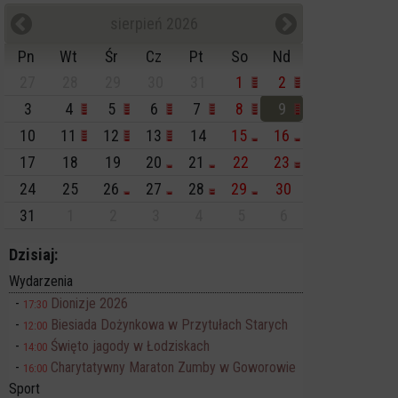
sierpień 2026
Pn
Wt
Śr
Cz
Pt
So
Nd
27
28
29
30
31
1
2
3
4
5
6
7
8
9
10
11
12
13
14
15
16
17
18
19
20
21
22
23
24
25
26
27
28
29
30
31
1
2
3
4
5
6
Dzisiaj:
Wydarzenia
Dionizje 2026
17:30
Biesiada Dożynkowa w Przytułach Starych
12:00
Święto jagody w Łodziskach
14:00
Charytatywny Maraton Zumby w Goworowie
16:00
Sport