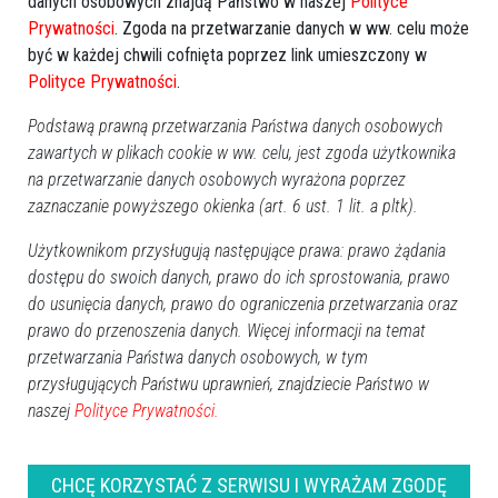
danych osobowych znajdą Państwo w naszej
Polityce
Prywatności
. Zgoda na przetwarzanie danych w ww. celu może
być w każdej chwili cofnięta poprzez link umieszczony w
Polityce Prywatności
.
Podstawą prawną przetwarzania Państwa danych osobowych
18
zawartych w plikach cookie w ww. celu, jest zgoda użytkownika
Region
2023-04-16 18:31
na przetwarzanie danych osobowych wyrażona poprzez
zaznaczanie powyższego okienka (art. 6 ust. 1 lit. a pltk).
Użytkownikom przysługują następujące prawa: prawo żądania
dostępu do swoich danych, prawo do ich sprostowania, prawo
do usunięcia danych, prawo do ograniczenia przetwarzania oraz
prawo do przenoszenia danych. Więcej informacji na temat
przetwarzania Państwa danych osobowych, w tym
przysługujących Państwu uprawnień, znajdziecie Państwo w
naszej
Polityce Prywatności.
CHCĘ KORZYSTAĆ Z SERWISU I WYRAŻAM ZGODĘ