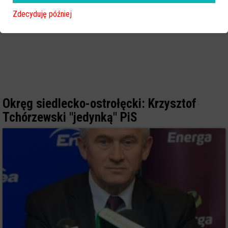
Zdecyduję później
Okręg siedlecko-ostrołęcki: Krzysztof
Tchórzewski "jedynką" PiS