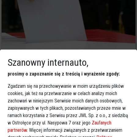
Szanowny internauto,
82
Ostrołęka
2023-08-15 14:39
prosimy o zapoznanie się z treścią i wyrażenie zgody:
Najnowsza prognoza wyborcza. Oto podział
mandatów w okręgu siedlecko-ostrołęckim
Zgadzam się na przechowywanie w moim urządzeniu plików
cookies, jak też na przetwarzanie w celach analizy moich
zachowań w niniejszym Serwisie moich danych osobowych,
zapisywanych w tych plikach, pozostawianych przeze mnie w
ramach korzystania z Serwisu przez JML Sp. z o.o., z siedzibą
w Ostrołęce przy ul. Nasypowa 7 oraz jego
Zaufanych
partnerów
. Więcej informacji związanych z przetwarzaniem