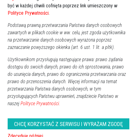
być w każdej chwili cofnięta poprzez link umieszczony w
Poprzednia
Następna
Polityce Prywatności
.
Kategorie
Podstawą prawną przetwarzania Państwa danych osobowych
zawartych w plikach cookie w ww. celu, jest zgoda użytkownika
Ostrołęka
na przetwarzanie danych osobowych wyrażona poprzez
Powiat ostrołecki
zaznaczanie powyższego okienka (art. 6 ust. 1 lit. a pltk).
Sport
Balujemy
Użytkownikom przysługują następujące prawa: prawo żądania
dostępu do swoich danych, prawo do ich sprostowania, prawo
Region
do usunięcia danych, prawo do ograniczenia przetwarzania oraz
Polska
prawo do przenoszenia danych. Więcej informacji na temat
Budujemy
przetwarzania Państwa danych osobowych, w tym
Kościół i społeczeństwo
przysługujących Państwu uprawnień, znajdziecie Państwo w
TV Ostrołęka
naszej
Polityce Prywatności.
Kalendarz imprez
CHCĘ KORZYSTAĆ Z SERWISU I WYRAŻAM ZGODĘ
sierpień 2026
Zdecyduję później