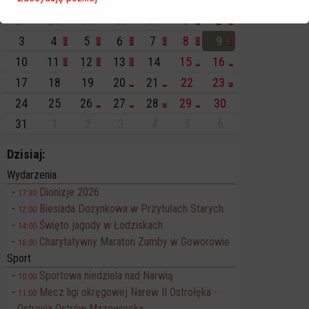
Pn
Wt
Śr
Cz
Pt
So
Nd
27
28
29
30
31
1
2
3
4
5
6
7
8
9
10
11
12
13
14
15
16
17
18
19
20
21
22
23
24
25
26
27
28
29
30
31
1
2
3
4
5
6
Dzisiaj:
Wydarzenia
Dionizje 2026
17:30
Biesiada Dożynkowa w Przytułach Starych
12:00
Święto jagody w Łodziskach
14:00
Charytatywny Maraton Zumby w Goworowie
16:00
Sport
Sportowa niedziela nad Narwią
10:00
Mecz ligi okręgowej Narew II Ostrołęka -
11:00
Ostrovia Ostrów Mazowiecka