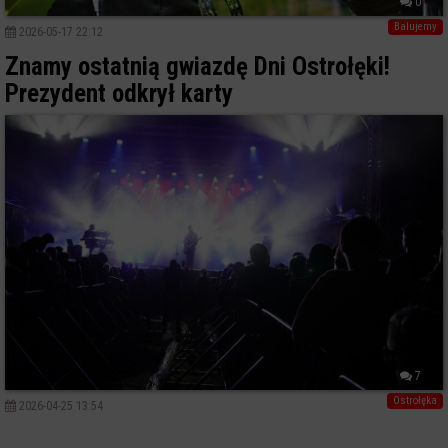
0
Balujemy
2026-05-17 22:12
Znamy ostatnią gwiazdę Dni Ostrołęki!
Prezydent odkrył karty
7
Ostrołęka
2026-04-25 13:54