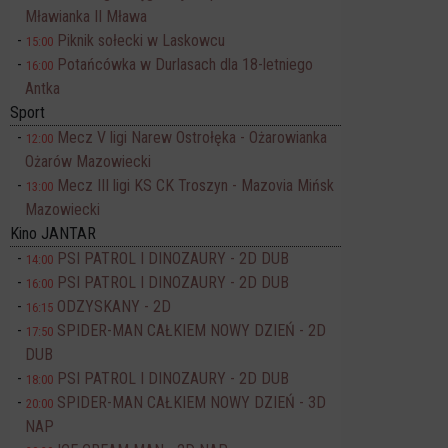
Mławianka II Mława
Piknik sołecki w Laskowcu
15:00
Potańcówka w Durlasach dla 18-letniego
16:00
Antka
Sport
Mecz V ligi Narew Ostrołęka - Ożarowianka
12:00
Ożarów Mazowiecki
Mecz III ligi KS CK Troszyn - Mazovia Mińsk
13:00
Mazowiecki
Kino JANTAR
PSI PATROL I DINOZAURY - 2D DUB
14:00
PSI PATROL I DINOZAURY - 2D DUB
16:00
ODZYSKANY - 2D
16:15
SPIDER-MAN CAŁKIEM NOWY DZIEŃ - 2D
17:50
DUB
PSI PATROL I DINOZAURY - 2D DUB
18:00
SPIDER-MAN CAŁKIEM NOWY DZIEŃ - 3D
20:00
NAP