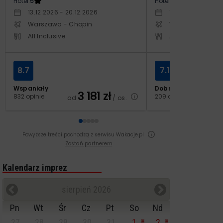
Hotel:
5
Hotel:
5
13.12.2026 - 20.12.2026
14.10.2026 - 21.1
Warszawa - Chopin
Warszawa - Cho
All Inclusive
All Inclusive
8.7
7.1
Wspaniały
Dobry
3 181
zł
2
832 opinie
209 opinii
od
/ os.
od
Powyższe treści pochodzą z serwisu Wakacje.pl
Zostań partnerem
Kalendarz imprez
sierpień 2026
Pn
Wt
Śr
Cz
Pt
So
Nd
27
28
29
30
31
1
2