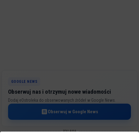
GOOGLE NEWS
Obserwuj nas i otrzymuj nowe wiadomości
Dodaj eOstroleka do obserwowanych źródeł w Google News.
Obserwuj w Google News
REKLAMA