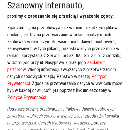
Szanowny internauto,
prosimy o zapoznanie się z treścią i wyrażenie zgody:
Zgadzam się na przechowywanie w moim urządzeniu plików
cookies, jak też na przetwarzanie w celach analizy moich
Więcej o
:
Perfect & Łukasz Drapała
,
koncert finałowy
,
polski
zachowań w niniejszym Serwisie moich danych osobowych,
zapisywanych w tych plikach, pozostawianych przeze mnie w
rock
,
hymny pokoleń
,
Dni Ostrołęki 2026
,
Ostrołęka
ramach korzystania z Serwisu przez JML Sp. z o.o., z siedzibą
w Ostrołęce przy ul. Nasypowa 7 oraz jego
Zaufanych
partnerów
. Więcej informacji związanych z przetwarzaniem
danych osobowych znajdą Państwo w naszej
Polityce
Prywatności
. Zgoda na przetwarzanie danych w ww. celu może
być w każdej chwili cofnięta poprzez link umieszczony w
Polityce Prywatności
.
Podstawą prawną przetwarzania Państwa danych osobowych
zawartych w plikach cookie w ww. celu, jest zgoda użytkownika
na przetwarzanie danych osobowych wyrażona poprzez
zaznaczanie powyższego okienka (art. 6 ust. 1 lit. a pltk).