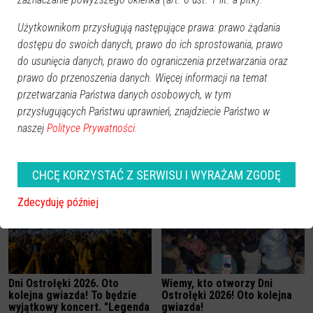
Użytkownikom przysługują następujące prawa: prawo żądania
dostępu do swoich danych, prawo do ich sprostowania, prawo
do usunięcia danych, prawo do ograniczenia przetwarzania oraz
prawo do przenoszenia danych. Więcej informacji na temat
przetwarzania Państwa danych osobowych, w tym
przysługujących Państwu uprawnień, znajdziecie Państwo w
naszej
Polityce Prywatności.
Zobacz również
CHCĘ KORZYSTAĆ Z SERWISU I WYRAŻAM ZGODĘ
Zdecyduję później
Dni Ostrołęki 2026. Oto
Wiemy, kto otworzy Dni
kolejna gwiazda! To będzie
Ostrołęki 2026! Oto kolejna
wyjątkowy koncert. "Legenda
gwiazda!