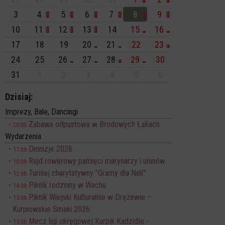
3
4
5
6
7
8
9
10
11
12
13
14
15
16
17
18
19
20
21
22
23
24
25
26
27
28
29
30
31
1
2
3
4
5
6
Dzisiaj:
Imprezy, Bale, Dancingi
Zabawa odpustowa w Brodowych Łąkach
20:00
Wydarzenia
Dionizje 2026
17:30
Rajd rowerowy pamięci marynarzy i ułanów
10:00
Turniej charytatywny "Gramy dla Neli"
12:00
Piknik rodzinny w Wachu
14:00
Piknik Wiejski Kulturalnie w Drężewie –
15:00
Kurpiowskie Smaki 2026
Mecz ligi okręgowej Kurpik Kadzidło -
15:00