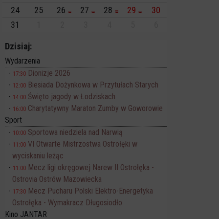
24
25
26
27
28
29
30
31
1
2
3
4
5
6
Dzisiaj:
Wydarzenia
Dionizje 2026
17:30
Biesiada Dożynkowa w Przytułach Starych
12:00
Święto jagody w Łodziskach
14:00
Charytatywny Maraton Zumby w Goworowie
16:00
Sport
Sportowa niedziela nad Narwią
10:00
VI Otwarte Mistrzostwa Ostrołęki w
11:00
wyciskaniu leżąc
Mecz ligi okręgowej Narew II Ostrołęka -
11:00
Ostrovia Ostrów Mazowiecka
Mecz Pucharu Polski Elektro-Energetyka
17:30
Ostrołęka - Wymakracz Długosiodło
Kino JANTAR