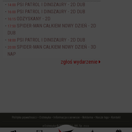
PSI PATROL I DINOZAURY - 2D DUB
14:00
PSI PATROL I DINOZAURY - 2D DUB
16:00
ODZYSKANY - 2D
16:15
SPIDER-MAN CAŁKIEM NOWY DZIEŃ - 2D
17:50
DUB
PSI PATROL I DINOZAURY - 2D DUB
18:00
SPIDER-MAN CAŁKIEM NOWY DZIEŃ - 3D
20:00
NAP
zgłoś wydarzenie
Polityka prywatności
•
Ostrołęka
•
Informacja o serwisie
•
Reklama
•
Nasze logo
•
Kontakt
eOstrołęka © 2006 - 2026 JML Sp. z o.o.
czas: 0.14 s.