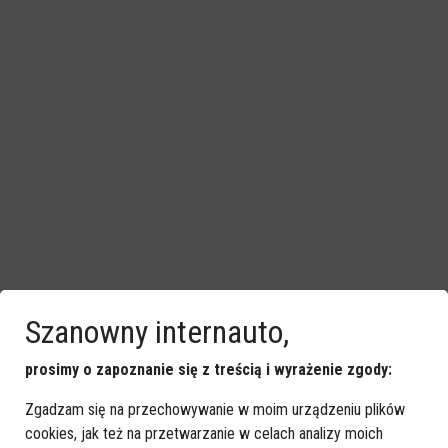
Szanowny internauto,
prosimy o zapoznanie się z treścią i wyrażenie zgody:
Zgadzam się na przechowywanie w moim urządzeniu plików
Pożar w gimnazjum w Łysych [ZDJĘCIA]
cookies, jak też na przetwarzanie w celach analizy moich