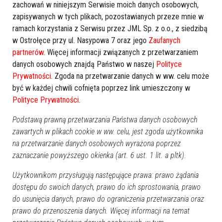
zachowań w niniejszym Serwisie moich danych osobowych,
zapisywanych w tych plikach, pozostawianych przeze mnie w
ramach korzystania z Serwisu przez JML Sp. z o.o., z siedzibą
w Ostrołęce przy ul. Nasypowa 7 oraz jego
Zaufanych
partnerów
. Więcej informacji związanych z przetwarzaniem
danych osobowych znajdą Państwo w naszej
Polityce
Prywatności
. Zgoda na przetwarzanie danych w ww. celu może
być w każdej chwili cofnięta poprzez link umieszczony w
Polityce Prywatności
.
Podstawą prawną przetwarzania Państwa danych osobowych
zawartych w plikach cookie w ww. celu, jest zgoda użytkownika
0
na przetwarzanie danych osobowych wyrażona poprzez
Powiat ostrołecki
2016-09-13 19:43
zaznaczanie powyższego okienka (art. 6 ust. 1 lit. a pltk).
Poprzednia
Następna
Użytkownikom przysługują następujące prawa: prawo żądania
dostępu do swoich danych, prawo do ich sprostowania, prawo
Kategorie
do usunięcia danych, prawo do ograniczenia przetwarzania oraz
prawo do przenoszenia danych. Więcej informacji na temat
Ostrołęka