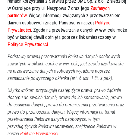
Dachowanie w Rzekuniu. 20-latek
ramach korzystania z Serwisu przez JML Sp. z o.o., z siedzibą
w Ostrołęce przy ul. Nasypowa 7 oraz jego
Zaufanych
zakończył jazdę w rowie!
partnerów
. Więcej informacji związanych z przetwarzaniem
danych osobowych znajdą Państwo w naszej
Polityce
Prywatności
. Zgoda na przetwarzanie danych w ww. celu może
być w każdej chwili cofnięta poprzez link umieszczony w
Polityce Prywatności
.
Podstawą prawną przetwarzania Państwa danych osobowych
zawartych w plikach cookie w ww. celu, jest zgoda użytkownika
na przetwarzanie danych osobowych wyrażona poprzez
zaznaczanie powyższego okienka (art. 6 ust. 1 lit. a pltk).
Użytkownikom przysługują następujące prawa: prawo żądania
0
dostępu do swoich danych, prawo do ich sprostowania, prawo
Powiat ostrołecki
do usunięcia danych, prawo do ograniczenia przetwarzania oraz
2026-07-14 11:27
prawo do przenoszenia danych. Więcej informacji na temat
przetwarzania Państwa danych osobowych, w tym
przysługujących Państwu uprawnień, znajdziecie Państwo w
naszej
Polityce Prywatności.