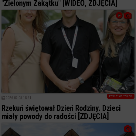
"Zielonym Zakątku" [WIDEO, ZDJĘCIA]
5
Powiat ostrołecki
2026-07-05 18:51
Rzekuń świętował Dzień Rodziny. Dzieci
miały powody do radości [ZDJĘCIA]