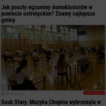
Jak poszły egzaminy ósmoklasistów w
powiecie ostrołęckim? Znamy najlepsze
gminy
0
Powiat ostrołecki
2026-07-06 11:14
Susk Stary. Muzyka Chopina wybrzmiała w