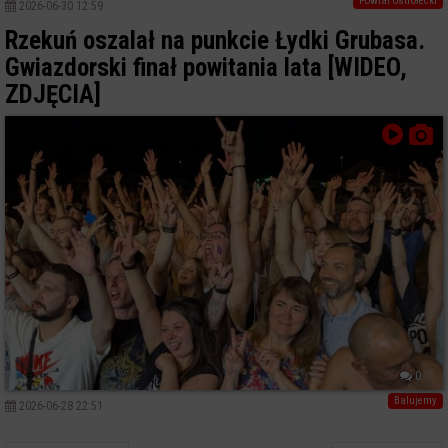
Powiat ostrołecki
2026-06-30 12:59
Rzekuń oszalał na punkcie Łydki Grubasa.
Gwiazdorski finał powitania lata [WIDEO,
ZDJĘCIA]
0
Balujemy
2026-06-28 22:51