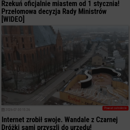
Rzekuń oficjalnie miastem od 1 stycznia!
Przełomowa decyzja Rady Ministrów
[WIDEO]
82
Powiat ostrołecki
2026-07-30 15:26
Internet zrobił swoje. Wandale z Czarnej
Dróżki sami przyszli do urzędu!