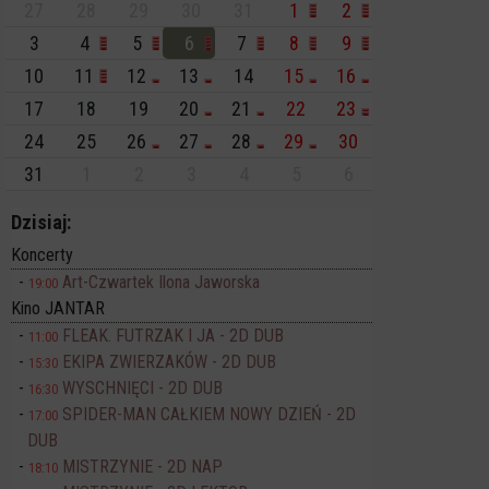
27
28
29
30
31
1
2
3
4
5
6
7
8
9
10
11
12
13
14
15
16
17
18
19
20
21
22
23
24
25
26
27
28
29
30
31
1
2
3
4
5
6
Dzisiaj:
Koncerty
Art-Czwartek Ilona Jaworska
19:00
Kino JANTAR
FLEAK. FUTRZAK I JA - 2D DUB
11:00
EKIPA ZWIERZAKÓW - 2D DUB
15:30
WYSCHNIĘCI - 2D DUB
16:30
SPIDER-MAN CAŁKIEM NOWY DZIEŃ - 2D
17:00
DUB
MISTRZYNIE - 2D NAP
18:10