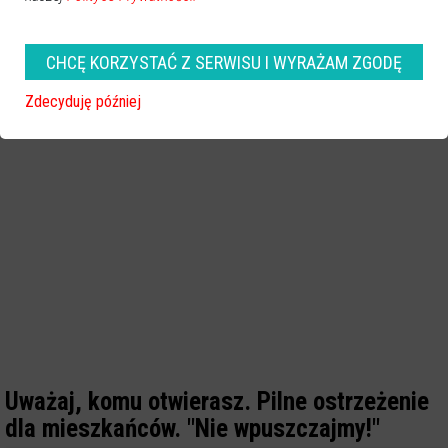
CHCĘ KORZYSTAĆ Z SERWISU I WYRAŻAM ZGODĘ
Zdecyduję później
Uważaj, komu otwierasz. Pilne ostrzeżenie
dla mieszkańców. "Nie wpuszczajmy!"