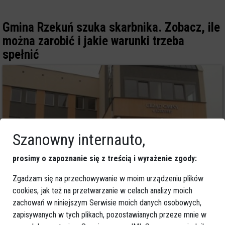
Gmina Rzekuń szuka skarbnika. Zobacz, ile
można zarobić i jakie warunki trzeba
spełnić
Szanowny internauto,
prosimy o zapoznanie się z treścią i wyrażenie zgody:
Zgadzam się na przechowywanie w moim urządzeniu plików
cookies, jak też na przetwarzanie w celach analizy moich
4
zachowań w niniejszym Serwisie moich danych osobowych,
Powiat ostrołecki
2026-07-15 10:20
zapisywanych w tych plikach, pozostawianych przeze mnie w