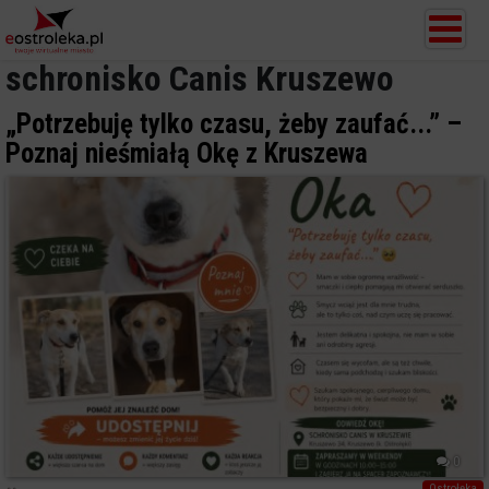
schronisko Canis Kruszewo
„Potrzebuję tylko czasu, żeby zaufać...” –
Poznaj nieśmiałą Okę z Kruszewa
0
Ostrołęka