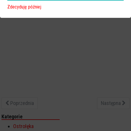
Zdecyduję później
Poprzednia
Następna
Kategorie
Ostrołęka