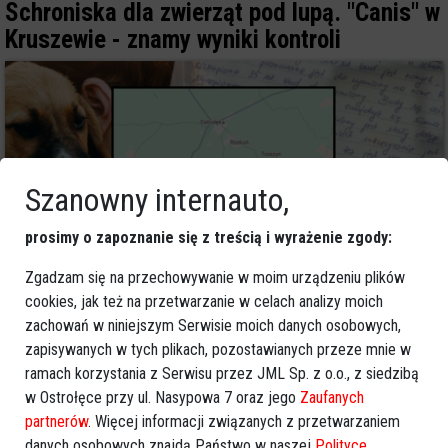
Schroniska dla zwierząt pod lupą. "Canis" w
Kruszewie - znamy wyniki kontroli
Szanowny internauto,
prosimy o zapoznanie się z treścią i wyrażenie zgody:
Zgadzam się na przechowywanie w moim urządzeniu plików
cookies, jak też na przetwarzanie w celach analizy moich
8
zachowań w niniejszym Serwisie moich danych osobowych,
Ostrołęka
zapisywanych w tych plikach, pozostawianych przeze mnie w
2026-02-15 08:00
ramach korzystania z Serwisu przez JML Sp. z o.o., z siedzibą
Ostrołęka: Przedświąteczna zbiórka darów
w Ostrołęce przy ul. Nasypowa 7 oraz jego
Zaufanych
dla schroniska w Kruszewie [ZDJĘCIA]
partnerów
. Więcej informacji związanych z przetwarzaniem
danych osobowych znajdą Państwo w naszej
Polityce