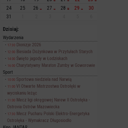
24
25
26
27
28
29
30
31
1
2
3
4
5
6
Dzisiaj:
Wydarzenia
Dionizje 2026
17:30
Biesiada Dożynkowa w Przytułach Starych
12:00
Święto jagody w Łodziskach
14:00
Charytatywny Maraton Zumby w Goworowie
16:00
Sport
Sportowa niedziela nad Narwią
10:00
VI Otwarte Mistrzostwa Ostrołęki w
11:00
wyciskaniu leżąc
Mecz ligi okręgowej Narew II Ostrołęka -
11:00
Ostrovia Ostrów Mazowiecka
Mecz Pucharu Polski Elektro-Energetyka
17:30
Ostrołęka - Wymakracz Długosiodło
Kino JANTAR