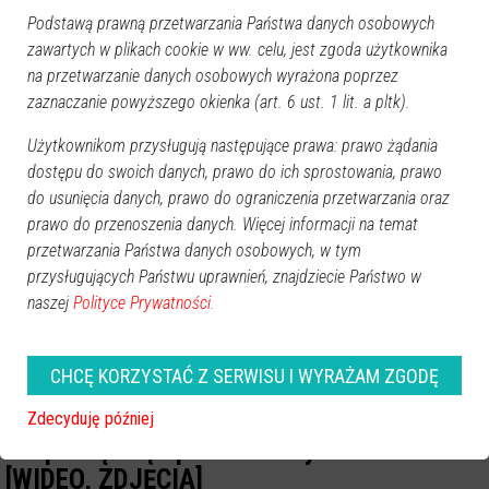
Podstawą prawną przetwarzania Państwa danych osobowych
zawartych w plikach cookie w ww. celu, jest zgoda użytkownika
na przetwarzanie danych osobowych wyrażona poprzez
zaznaczanie powyższego okienka (art. 6 ust. 1 lit. a pltk).
Użytkownikom przysługują następujące prawa: prawo żądania
dostępu do swoich danych, prawo do ich sprostowania, prawo
do usunięcia danych, prawo do ograniczenia przetwarzania oraz
prawo do przenoszenia danych. Więcej informacji na temat
przetwarzania Państwa danych osobowych, w tym
przysługujących Państwu uprawnień, znajdziecie Państwo w
naszej
Polityce Prywatności.
CHCĘ KORZYSTAĆ Z SERWISU I WYRAŻAM ZGODĘ
Ostrołęka rozbłysła tysiącem barw.
Zdecyduję później
Rozpoczął się spektakularny festiwal
[WIDEO, ZDJĘCIA]