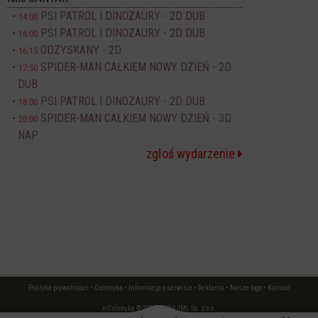
PSI PATROL I DINOZAURY - 2D DUB
14:00
PSI PATROL I DINOZAURY - 2D DUB
16:00
ODZYSKANY - 2D
16:15
SPIDER-MAN CAŁKIEM NOWY DZIEŃ - 2D
17:50
DUB
PSI PATROL I DINOZAURY - 2D DUB
18:00
SPIDER-MAN CAŁKIEM NOWY DZIEŃ - 3D
20:00
NAP
zgłoś wydarzenie
Polityka prywatności
•
Ostrołęka
•
Informacja o serwisie
•
Reklama
•
Nasze logo
•
Kontakt
eOstrołęka © 2006 - 2026 JML Sp. z o.o.
czas: 0.17 s.