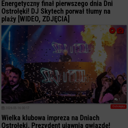
Energetyczny finał pierwszego dnia Dni
Ostrołęki! DJ Skytech porwał tłumy na
plaży [WIDEO, ZDJĘCIA]
1
Ostrołęka
2026-05-16 00:17
Wielka klubowa impreza na Dniach
Ostrołęki. Prezydent ujawnia gwiazdę!