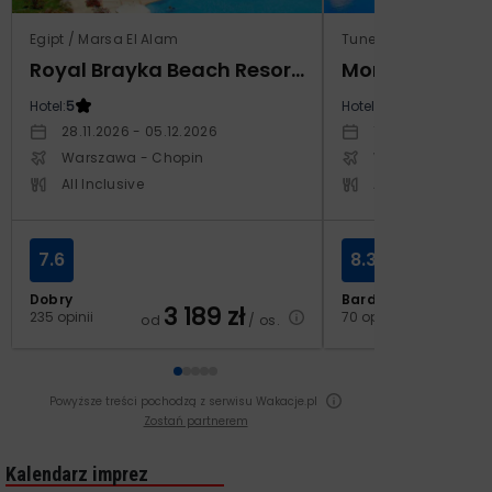
Egipt / Marsa El Alam
Tunezja / Al-Mahdijj
Royal Brayka Beach Resort (ex Zee Brayka)
Monarque El F
Hotel:
5
Hotel:
4
28.11.2026 - 05.12.2026
19.11.2026 - 26.11
Warszawa - Chopin
Warszawa - Cho
All Inclusive
All Inclusive
7.6
8.3
Dobry
Bardzo dobry
3 189
zł
2
235 opinii
70 opinii
od
/ os.
od
Powyższe treści pochodzą z serwisu Wakacje.pl
Zostań partnerem
Kalendarz imprez