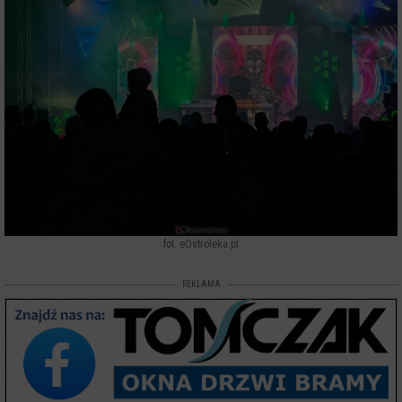
fot. eOstroleka.pl
REKLAMA