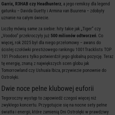
Garrix, R3HAB czy Headhunterz
, a jego remiksy dla legend
gatunku – Davida Guetty i Armina van Buurena – zdobyły
uznanie na całym świecie.
Liczby mówią same za siebie: hity takie jak „Tiger” czy
„Voodoo” przekroczyły już
500 milionów odtworzeń
. Co
więcej, rok 2025 był dla niego przełomowy – awans do
ścisłej czołówki prestiżowego rankingu 1001Tracklists TOP
101 Producers tylko potwierdził jego globalną pozycję. Teraz
tę energię, znaną z największych scen globu jak
Tomorrowland czy Ushuaïa Ibiza, przywiezie ponownie do
Ostrołęki.
Dwie noce pełne klubowej euforii
Tegoroczny występ to zapowiedź czegoś więcej niż
zwykłego koncertu. Przygotujcie się na nocne sety pełne
światła i energii, które zamienią Dni Ostrołęki w prawdziwy