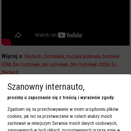
Więcej o
:
Skytech
,
Ostrołęka
,
muzyka klubowa
,
festiwal
EDM
,
Dni Ostrołęki
,
dni ostrołęki
,
Dni Ostrołęki 2026
,
DJ
Skytech
Szanowny internauto,
prosimy o zapoznanie się z treścią i wyrażenie zgody:
Zgadzam się na przechowywanie w moim urządzeniu plików
cookies, jak też na przetwarzanie w celach analizy moich
zachowań w niniejszym Serwisie moich danych osobowych,
zapisywanych w tych plikach, pozostawianych przeze mnie w