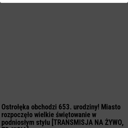
Ostrołęka obchodzi 653. urodziny! Miasto
rozpoczęło wielkie świętowanie w
podniosłym stylu [TRANSMISJA NA ŻYWO,