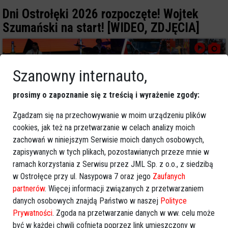
Dni Ostrołęki 2026 rozpoczęte! Wojtek
Szumański na start! [WIDEO, ZDJĘCIA]
Szanowny internauto,
prosimy o zapoznanie się z treścią i wyrażenie zgody:
Zgadzam się na przechowywanie w moim urządzeniu plików
cookies, jak też na przetwarzanie w celach analizy moich
zachowań w niniejszym Serwisie moich danych osobowych,
zapisywanych w tych plikach, pozostawianych przeze mnie w
ramach korzystania z Serwisu przez JML Sp. z o.o., z siedzibą
0
w Ostrołęce przy ul. Nasypowa 7 oraz jego
Zaufanych
Balujemy
2026-05-15 19:55
partnerów
. Więcej informacji związanych z przetwarzaniem
danych osobowych znajdą Państwo w naszej
Polityce
Tego weekendu nie spędzisz w domu!
Prywatności
. Zgoda na przetwarzanie danych w ww. celu może
Sprawdź listę najciekawszych imprez w
być w każdej chwili cofnięta poprzez link umieszczony w