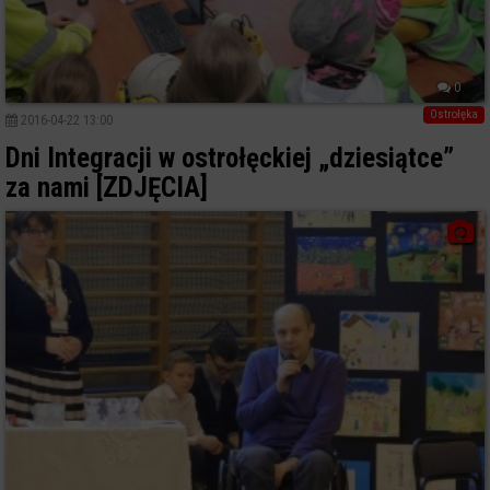
0
Ostrołęka
2016-04-22 13:00
Dni Integracji w ostrołęckiej „dziesiątce”
za nami [ZDJĘCIA]