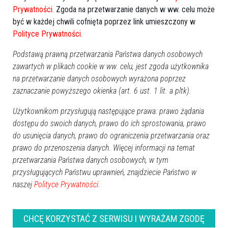
Prywatności
. Zgoda na przetwarzanie danych w ww. celu może
być w każdej chwili cofnięta poprzez link umieszczony w
Polityce Prywatności
.
Podstawą prawną przetwarzania Państwa danych osobowych
zawartych w plikach cookie w ww. celu, jest zgoda użytkownika
na przetwarzanie danych osobowych wyrażona poprzez
zaznaczanie powyższego okienka (art. 6 ust. 1 lit. a pltk).
0
Użytkownikom przysługują następujące prawa: prawo żądania
Ostrołęka
2016-05-18 12:20
dostępu do swoich danych, prawo do ich sprostowania, prawo
do usunięcia danych, prawo do ograniczenia przetwarzania oraz
prawo do przenoszenia danych. Więcej informacji na temat
przetwarzania Państwa danych osobowych, w tym
przysługujących Państwu uprawnień, znajdziecie Państwo w
naszej
Polityce Prywatności.
CHCĘ KORZYSTAĆ Z SERWISU I WYRAŻAM ZGODĘ