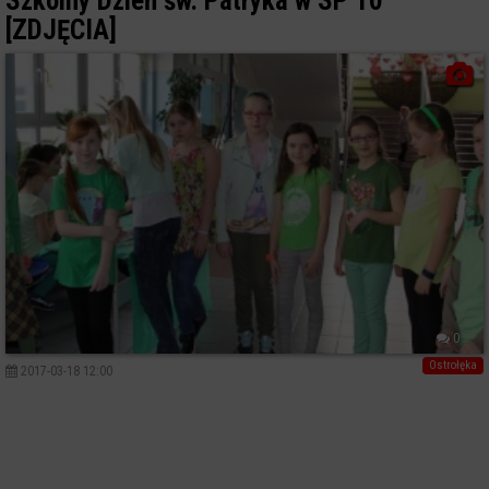
Szkolny Dzień św. Patryka w SP 10
[ZDJĘCIA]
0
Ostrołęka
2017-03-18 12:00