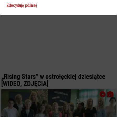
Zdecyduję później
„Rising Stars” w ostrołęckiej dziesiątce
[WIDEO, ZDJĘCIA]