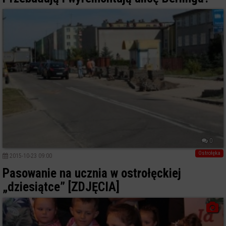
0
Ostrołęka
2015-10-23 09:00
Pasowanie na ucznia w ostrołęckiej
„dziesiątce” [ZDJĘCIA]