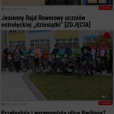
0
Ostrołęka
2015-11-24 12:00
Jesienny Rajd Rowerowy uczniów
ostrołęckiej „dziesiątki” [ZDJĘCIA]
0
Ostrołęka
2015-10-31 18:29
Przebudują i wyremontują ulicę Berlinga?