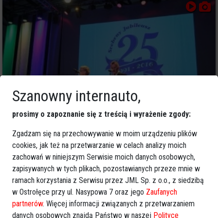
Szanowny internauto,
prosimy o zapoznanie się z treścią i wyrażenie zgody:
0
Zgadzam się na przechowywanie w moim urządzeniu plików
Ostrołęka
2016-06-20 14:44
cookies, jak też na przetwarzanie w celach analizy moich
Anglojęzyczna wersja baśni o Kopciuszku w
zachowań w niniejszym Serwisie moich danych osobowych,
wykonaniu uczniów z „dziesiątki”
zapisywanych w tych plikach, pozostawianych przeze mnie w
[ZDJĘCIA]
ramach korzystania z Serwisu przez JML Sp. z o.o., z siedzibą
w Ostrołęce przy ul. Nasypowa 7 oraz jego
Zaufanych
partnerów
. Więcej informacji związanych z przetwarzaniem
danych osobowych znajdą Państwo w naszej
Polityce