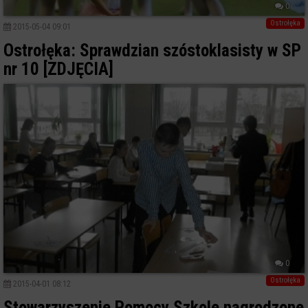
0
Ostrołęka
2015-05-04 09:01
Ostrołęka: Sprawdzian szóstoklasisty w SP
nr 10 [ZDJĘCIA]
0
Ostrołęka
2015-04-01 08:12
Stowarzyszenie Pomocy Szkole nagrodzone