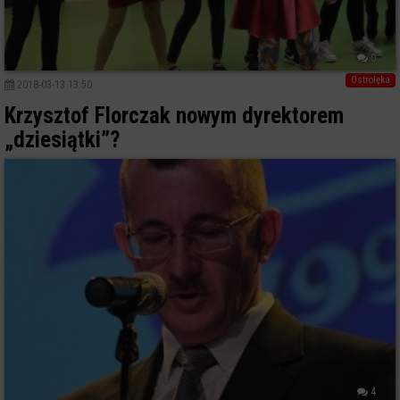
0
Ostrołęka
2018-03-13 13:50
Krzysztof Florczak nowym dyrektorem
„dziesiątki”?
4