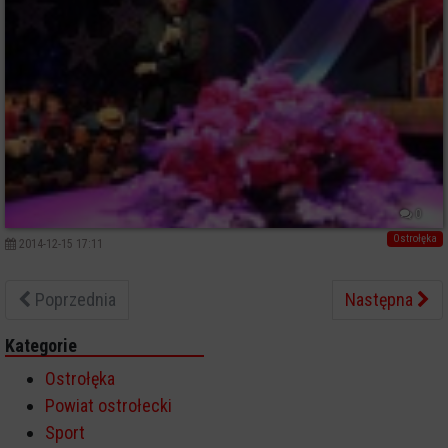
0
Ostrołęka
2014-12-15 17:11
Poprzednia
Następna
Kategorie
Ostrołęka
Powiat ostrołecki
Sport