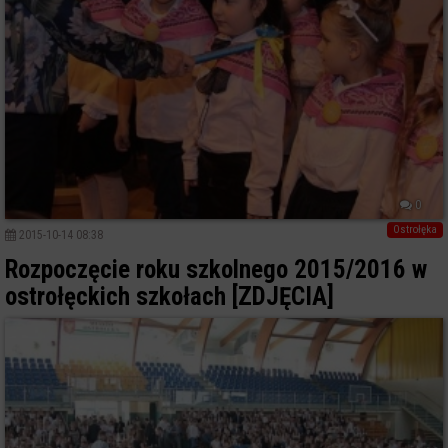
0
Ostrołęka
2015-10-14 08:38
Rozpoczęcie roku szkolnego 2015/2016 w
ostrołęckich szkołach [ZDJĘCIA]