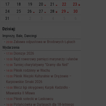
17
18
19
20
21
22
23
24
25
26
27
28
29
30
31
1
2
3
4
5
6
Dzisiaj:
Imprezy, Bale, Dancingi
Zabawa odpustowa w Brodowych Łąkach
20:00
Wydarzenia
Dionizje 2026
17:30
Rajd rowerowy pamięci marynarzy i ułanów
10:00
Turniej charytatywny "Gramy dla Neli"
12:00
Piknik rodzinny w Wachu
14:00
Piknik Wiejski Kulturalnie w Drężewie –
15:00
Kurpiowskie Smaki 2026
Mecz ligi okręgowej Kurpik Kadzidło -
15:00
Mławianka II Mława
Piknik sołecki w Laskowcu
15:00
Potańcówka w Durlasach dla 18-letniego
16:00