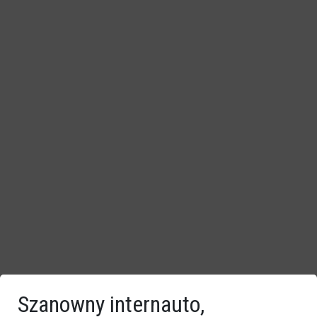
Szanowny internauto,
Groźne niebo nad Ostrołęką. Region miał