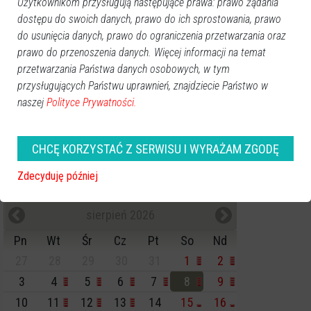
Użytkownikom przysługują następujące prawa: prawo żądania
Ostrołęka
dostępu do swoich danych, prawo do ich sprostowania, prawo
Powiat ostrołecki
do usunięcia danych, prawo do ograniczenia przetwarzania oraz
Sport
prawo do przenoszenia danych. Więcej informacji na temat
Balujemy
przetwarzania Państwa danych osobowych, w tym
Region
przysługujących Państwu uprawnień, znajdziecie Państwo w
Polska
naszej
Polityce Prywatności.
Budujemy
Kościół i społeczeństwo
CHCĘ KORZYSTAĆ Z SERWISU I WYRAŻAM ZGODĘ
TV Ostrołęka
Zdecyduję później
Kalendarz imprez
sierpień 2026
Pn
Wt
Śr
Cz
Pt
So
Nd
27
28
29
30
31
1
2
3
4
5
6
7
8
9
10
11
12
13
14
15
16