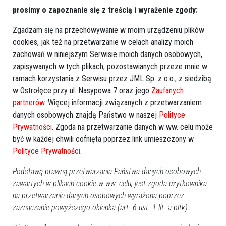
więcej szczęścia niż reszta kraju
prosimy o zapoznanie się z treścią i wyrażenie zgody:
Zgadzam się na przechowywanie w moim urządzeniu plików
cookies, jak też na przetwarzanie w celach analizy moich
zachowań w niniejszym Serwisie moich danych osobowych,
zapisywanych w tych plikach, pozostawianych przeze mnie w
ramach korzystania z Serwisu przez JML Sp. z o.o., z siedzibą
w Ostrołęce przy ul. Nasypowa 7 oraz jego
Zaufanych
partnerów
. Więcej informacji związanych z przetwarzaniem
danych osobowych znajdą Państwo w naszej
Polityce
Prywatności
. Zgoda na przetwarzanie danych w ww. celu może
być w każdej chwili cofnięta poprzez link umieszczony w
4
Polityce Prywatności
.
Powiat ostrołecki
2025-04-19 09:27
Podstawą prawną przetwarzania Państwa danych osobowych
zawartych w plikach cookie w ww. celu, jest zgoda użytkownika
Poprzednia
Następna
na przetwarzanie danych osobowych wyrażona poprzez
zaznaczanie powyższego okienka (art. 6 ust. 1 lit. a pltk).
Kategorie