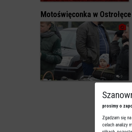
Motoświęconka w Ostrołęce
0
Szanown
prosimy o zapo
Zgadzam się na
celach analizy
plikach, pozost