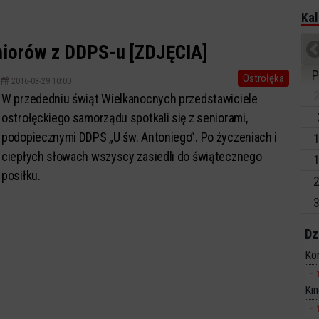
Kal
niorów z DDPS-u [ZDJĘCIA]
P
Ostrołęka
2016-03-29 10:00
2
W przededniu świąt Wielkanocnych przedstawiciele
ostrołęckiego samorządu spotkali się z seniorami,
podopiecznymi DDPS „U św. Antoniego”. Po życzeniach i
1
ciepłych słowach wszyscy zasiedli do świątecznego
1
posiłku.
2
3
Dz
Ko
Ki