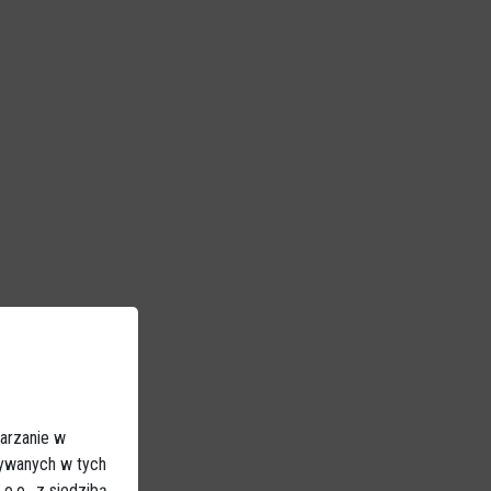
arzanie w
sywanych w tych
.o., z siedzibą