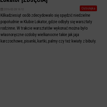
Ostrołęka
2016-02-28 16:12
Kilkadziesiąt osób zdecydowało się spędzić niedzielne
popołudnie w Klubie Lokator, gdzie odbyły się warsztaty
rodzinne. W trakcie warsztatów wykonać można było
własnoręczne ozdoby wielkanocne takie jak jaja
karczochowe, pisanki, kartki, palmy czy też kwiaty z bibuły.