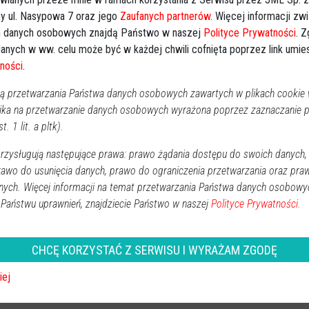
y ul. Nasypowa 7 oraz jego
Zaufanych partnerów
. Więcej informacji zw
 danych osobowych znajdą Państwo w naszej
Polityce Prywatności
. 
anych w ww. celu może być w każdej chwili cofnięta poprzez link umi
ności
.
 przetwarzania Państwa danych osobowych zawartych w plikach cookie w
ika na przetwarzanie danych osobowych wyrażona poprzez zaznaczanie
i rozpoczną działania „Wielkanoc
t. 1 lit. a pltk).
zysługują następujące prawa: prawo żądania dostępu do swoich danych,
Ostrołęka
2016-03-25 13:58
rawo do usunięcia danych, prawo do ograniczenia przetwarzania oraz pra
Dzisiaj ostrołęccy policjanci rozpoczną działania
nych. Więcej informacji na temat przetwarzania Państwa danych osobowy
„Wielkanoc 2016”. Służbę pełnić będą policjanci
 Państwu uprawnień, znajdziecie Państwo w naszej
Polityce Prywatności.
wszystkich wydziałów, a także jednostek zamiejscowych.
Akcja zakończy się 28 marca.
CHCĘ KORZYSTAĆ Z SERWISU I WYRAŻAM ZGODĘ
iej