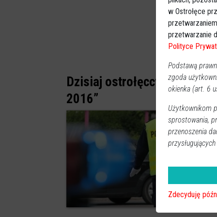
w Ostrołęce prz
przetwarzaniem
przetwarzanie d
Polityce Prywat
Podstawą prawną
zgoda użytkown
Dzisiaj ostrołęccy policjanc
okienka (art. 6 us
2016”
Użytkownikom pr
sprostowania, p
przenoszenia da
przysługujących
Zdecyduję późn
0