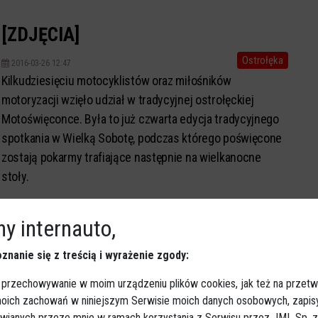
granic Polski.
 [ZDJĘCIA]
Ostrołęka
2016-03-26 12:47
Kilkudziesięciu motocyklistów oraz miłośników
motoryzacji wzięło udział w tradycyjnej ostrołęckiej
Motoświęconce. Była to już czwarta edycja tradycyjnego
spotkania w Wielką Sobotę, podczas którego poświęcone
zostają pokarmy trafiające następnie na wielkanocne
stoły.
y internauto,
znanie się z treścią i wyrażenie zgody:
 przechowywanie w moim urządzeniu plików cookies, jak też na przetw
 moich zachowań w niniejszym Serwisie moich danych osobowych, zapi
awianych przeze mnie w ramach korzystania z Serwisu przez JML Sp. z o