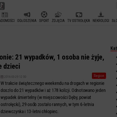
ADOMOŚCI
OGŁOSZENIA
SPORT
ZDJĘCIA
TV OSTROŁĘKA
NEKROLOGI
SŁ
Kat
onie: 21 wypadków, 1 osoba nie żyje,
 dzieci
Region
2016-03-29 12:00
W trakcie świątecznego weekendu na drogach w regionie
doszło do 21 wypadków i aż 178 kolizji. Odnotowano jeden
wypadek śmiertelny (w miejscowości Dęby, powiat
ostrołęcki), 29 osób zostało rannych, w tym 6-letnia
dziewczynka i 13-letni chłopiec.