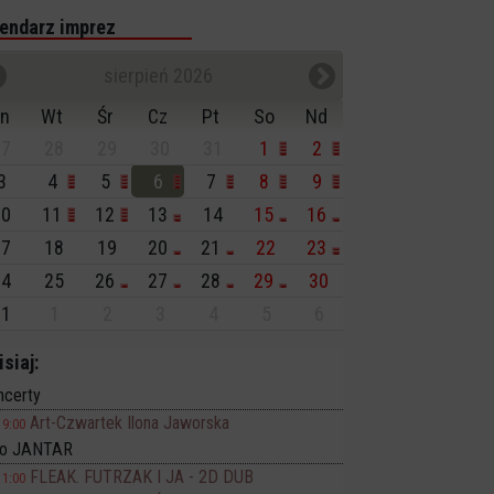
endarz imprez
sierpień 2026
n
Wt
Śr
Cz
Pt
So
Nd
7
28
29
30
31
1
2
3
4
5
6
7
8
9
0
11
12
13
14
15
16
7
18
19
20
21
22
23
4
25
26
27
28
29
30
1
1
2
3
4
5
6
isiaj:
ncerty
Art-Czwartek Ilona Jaworska
19:00
no JANTAR
FLEAK. FUTRZAK I JA - 2D DUB
11:00