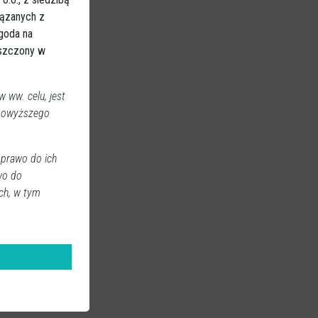
iązanych z
Zgoda na
eszczony w
 ww. celu, jest
 powyższego
 prawo do ich
wo do
ch, w tym