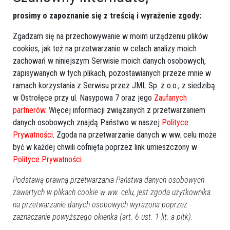
0
Polska
prosimy o zapoznanie się z treścią i wyrażenie zgody:
2012-02-10 18:49
Zgadzam się na przechowywanie w moim urządzeniu plików
Poprzednia
Następna
cookies, jak też na przetwarzanie w celach analizy moich
zachowań w niniejszym Serwisie moich danych osobowych,
Kategorie
zapisywanych w tych plikach, pozostawianych przeze mnie w
Ostrołęka
ramach korzystania z Serwisu przez JML Sp. z o.o., z siedzibą
w Ostrołęce przy ul. Nasypowa 7 oraz jego
Zaufanych
Powiat ostrołecki
partnerów
. Więcej informacji związanych z przetwarzaniem
Sport
danych osobowych znajdą Państwo w naszej
Polityce
Balujemy
Prywatności
. Zgoda na przetwarzanie danych w ww. celu może
Region
być w każdej chwili cofnięta poprzez link umieszczony w
Polska
Polityce Prywatności
.
Budujemy
Podstawą prawną przetwarzania Państwa danych osobowych
Kościół i społeczeństwo
zawartych w plikach cookie w ww. celu, jest zgoda użytkownika
TV Ostrołęka
na przetwarzanie danych osobowych wyrażona poprzez
Kalendarz imprez
zaznaczanie powyższego okienka (art. 6 ust. 1 lit. a pltk).