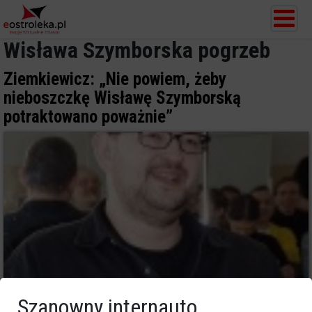
Wisława Szymborska pogrzeb
Ziemkiewicz: „Nie powiem, żeby
nieboszczkę Wisławę Szymborską
potraktowano poważnie”
Szanowny internauto,