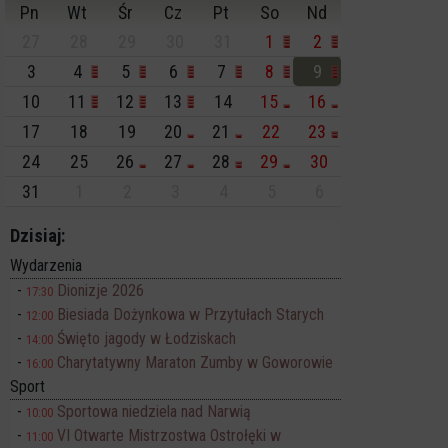
Pn
Wt
Śr
Cz
Pt
So
Nd
27
28
29
30
31
1
2
3
4
5
6
7
8
9
10
11
12
13
14
15
16
17
18
19
20
21
22
23
24
25
26
27
28
29
30
31
1
2
3
4
5
6
Dzisiaj:
Wydarzenia
Dionizje 2026
17:30
Biesiada Dożynkowa w Przytułach Starych
12:00
Święto jagody w Łodziskach
14:00
Charytatywny Maraton Zumby w Goworowie
16:00
Sport
Sportowa niedziela nad Narwią
10:00
VI Otwarte Mistrzostwa Ostrołęki w
11:00