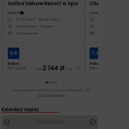
Xafira Deluxe Resort & Spa
Club Side Coa
Hotel:
5
Hotel:
5
17.04.2027 - 24.04.2027
20.10.2027 - 27.1
Warszawa - Chopin
Warszawa - Cho
All Inclusive
All Inclusive
6.8
7.2
Dobry
Dobry
2 144
zł
2
253 opinie
518 opinii
od
/ os.
od
Powyższe treści pochodzą z serwisu Wakacje.pl
Zostań partnerem
Kalendarz imprez
sierpień 2026