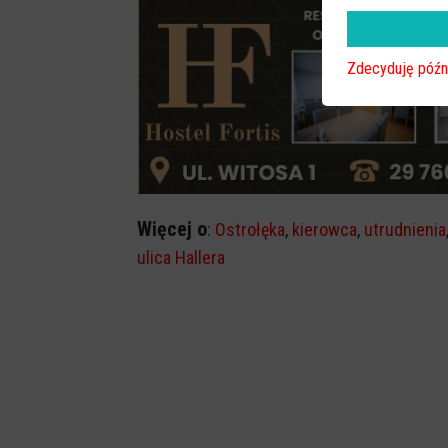
Zdecyduję późn
Więcej o
:
Ostrołęka
,
kierowca
,
utrudnienia
ulica Hallera