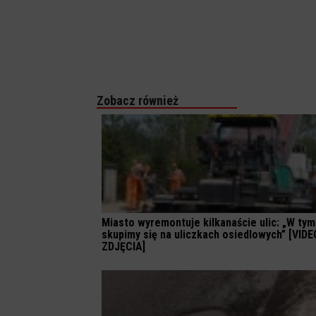
Zobacz również
Miasto wyremontuje kilkanaście ulic: „W tym
skupimy się na uliczkach osiedlowych” [VIDE
ZDJĘCIA]