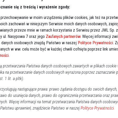
2
znanie się z treścią i wyrażenie zgody:
1
 przechowywanie w moim urządzeniu plików cookies, jak też na przetw
 moich zachowań w niniejszym Serwisie moich danych osobowych, zapi
1
iowe utrudnienia. Od najbliższego poniedziałku - przez
awianych przeze mnie w ramach korzystania z Serwisu przez JML Sp. z o
2
e na ulicy Piłsudskiego (od ulicy Sygietyńskiego w
y ul. Nasypowa 7 oraz jego
Zaufanych partnerów
. Więcej informacji zw
3
 danych osobowych znajdą Państwo w naszej
Polityce Prywatności
. 
anych w ww. celu może być w każdej chwili cofnięta poprzez link umi
Dz
ona zostanie nakładka asfaltowa. Podczas remontu
ności
.
Imp
e kierowany ręcznie.
 przetwarzania Państwa danych osobowych zawartych w plikach cookie w
ika na przetwarzanie danych osobowych wyrażona poprzez zaznaczanie
Wy
t. 1 lit. a pltk).
zysługują następujące prawa: prawo żądania dostępu do swoich danych,
Obserwuj w Google News
wiadomości
rawo do usunięcia danych, prawo do ograniczenia przetwarzania oraz pra
oogle News.
nych. Więcej informacji na temat przetwarzania Państwa danych osobowy
 Państwu uprawnień, znajdziecie Państwo w naszej
Polityce Prywatności.
REKLAMA