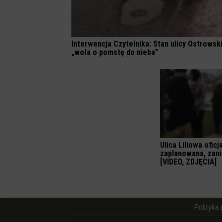
Interwencja Czytelnika: Stan ulicy Ostrowsk
„woła o pomstę do nieba”
Ulica Liliowa ofic
zaplanowana, zani
[VIDEO, ZDJĘCIA]
Polityka