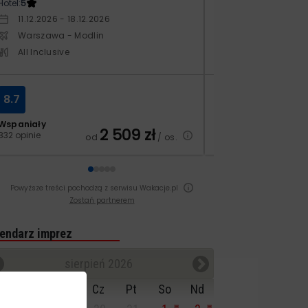
Hotel:
5
Hotel:
4
11.12.2026 - 18.12.2026
19.11.2026 - 26.1
Warszawa - Modlin
Warszawa - Ch
All Inclusive
All Inclusive
8.7
8.2
Wspaniały
Bardzo dobry
2 509
zł
832 opinie
71 opinii
od
/ os.
Powyższe treści pochodzą z serwisu Wakacje.pl
Zostań partnerem
endarz imprez
sierpień 2026
n
Wt
Śr
Cz
Pt
So
Nd