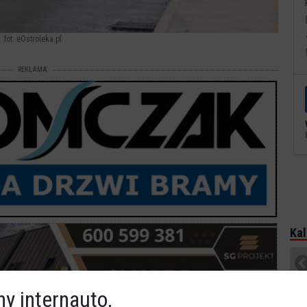
fot. eOstroleka.pl
REKLAMA
Kal
P
y internauto,