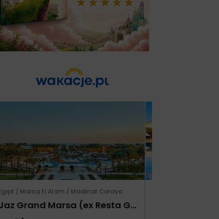
Egipt / Marsa El Alam / Madinat Coraya
Tunezja / Al-Mahdijj
Jaz Grand Marsa (ex Resta Grand Resort)
Monarque El F