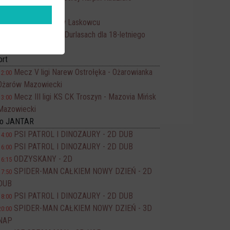
Mławianka II Mława
Piknik sołecki w Laskowcu
15:00
Potańcówka w Durlasach dla 18-letniego
16:00
Antka
ort
Mecz V ligi Narew Ostrołęka - Ożarowianka
12:00
Ożarów Mazowiecki
Mecz III ligi KS CK Troszyn - Mazovia Mińsk
13:00
Mazowiecki
no JANTAR
PSI PATROL I DINOZAURY - 2D DUB
14:00
PSI PATROL I DINOZAURY - 2D DUB
16:00
ODZYSKANY - 2D
16:15
SPIDER-MAN CAŁKIEM NOWY DZIEŃ - 2D
17:50
DUB
PSI PATROL I DINOZAURY - 2D DUB
18:00
SPIDER-MAN CAŁKIEM NOWY DZIEŃ - 3D
20:00
NAP