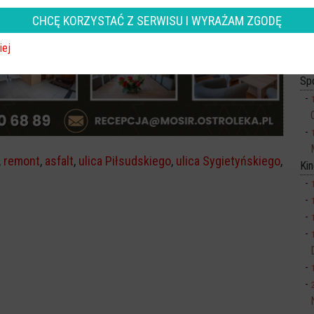
CHCĘ KORZYSTAĆ Z SERWISU I WYRAŻAM ZGODĘ
iej
Sp
,
remont
,
asfalt
,
ulica Piłsudskiego
,
ulica Sygietyńskiego
,
Ki