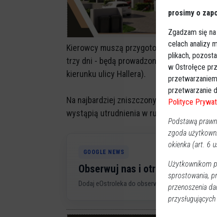
prosimy o zapo
Zgadzam się na
celach analizy
Kierowcy muszą przygotować się na kilkudn
plikach, pozost
trzy dni - będą prowadzone prace remontow
w Ostrołęce prz
kierunku ulicy Hallera).
przetwarzaniem
przetwarzanie d
Na najbardziej zniszczonym odcinku położ
Polityce Prywat
wystąpią utrudnienia w ruchu, który będzi
Podstawą prawną
zgoda użytkown
okienka (art. 6 us
GOOGLE NEWS
Użytkownikom pr
Obserwuj nas i otrzymuj nowe 
sprostowania, p
Dodaj eOstroleka do obserwowanych źródeł w G
przenoszenia da
przysługujących