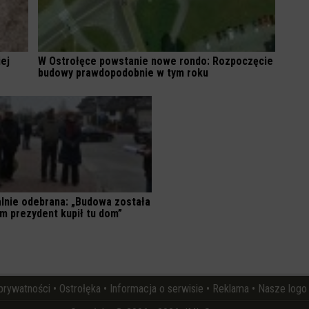
iej
W Ostrołęce powstanie nowe rondo: Rozpoczęcie
budowy prawdopodobnie w tym roku
jalnie odebrana: „Budowa została
m prezydent kupił tu dom”
 prywatności
•
Ostrołęka
•
Informacja o serwisie
•
Reklama
•
Nasze logo