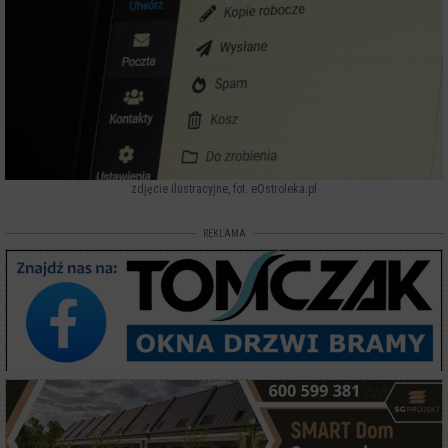
zdjęcie ilustracyjne, fot. eOstroleka.pl
REKLAMA