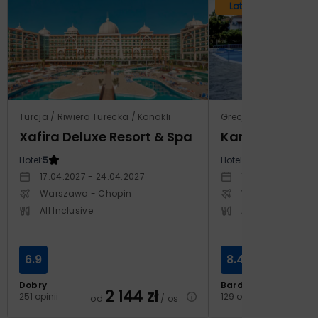
Lato 2026
Turcja / Riwiera Turecka / Konakli
Grecja / Samos / Vo
Xafira Deluxe Resort & Spa
Kampos Villag
Hotel:
5
Hotel:
3.5
17.04.2027 - 24.04.2027
10.10.2026 - 17.1
Warszawa - Chopin
Warszawa - Cho
All Inclusive
All Inclusive
6.9
8.4
Dobry
Bardzo dobry
2 144
zł
2
251 opinii
129 opinii
od
/ os.
od