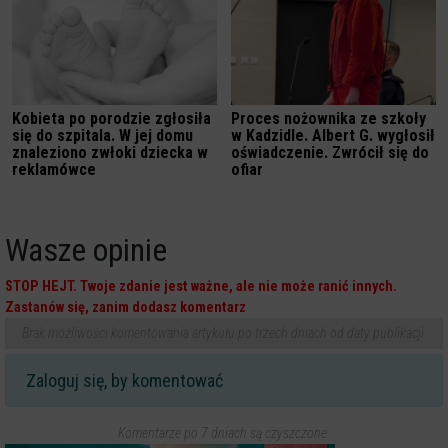
Kobieta po porodzie zgłosiła
Proces nożownika ze szkoły
się do szpitala. W jej domu
w Kadzidle. Albert G. wygłosił
znaleziono zwłoki dziecka w
oświadczenie. Zwrócił się do
reklamówce
ofiar
Wasze opinie
STOP HEJT. Twoje zdanie jest ważne, ale nie może ranić innych.
Zastanów się, zanim dodasz komentarz
Brak możliwości komentowania artykułu po trzech dniach od daty publikacji.
Zaloguj się, by komentować
Komentarze po 7 dniach są czyszczone.