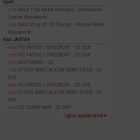
Sport
Mecz V ligi Narew Ostrołęka - Ożarowianka
12:00
Ożarów Mazowiecki
Mecz III ligi KS CK Troszyn - Mazovia Mińsk
13:00
Mazowiecki
Kino JANTAR
PSI PATROL I DINOZAURY - 2D DUB
14:00
PSI PATROL I DINOZAURY - 2D DUB
16:00
ODZYSKANY - 2D
16:15
SPIDER-MAN CAŁKIEM NOWY DZIEŃ - 2D
17:50
DUB
PSI PATROL I DINOZAURY - 2D DUB
18:00
SPIDER-MAN CAŁKIEM NOWY DZIEŃ - 3D
20:00
NAP
ICE CREAM MAN - 2D NAP
20:30
zgłoś wydarzenie