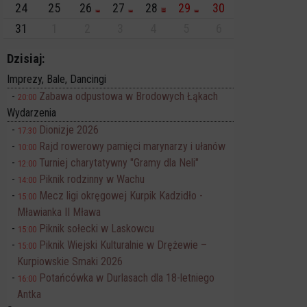
24
25
26
27
28
29
30
31
1
2
3
4
5
6
Dzisiaj:
Imprezy, Bale, Dancingi
Zabawa odpustowa w Brodowych Łąkach
20:00
Wydarzenia
Dionizje 2026
17:30
Rajd rowerowy pamięci marynarzy i ułanów
10:00
Turniej charytatywny "Gramy dla Neli"
12:00
Piknik rodzinny w Wachu
14:00
Mecz ligi okręgowej Kurpik Kadzidło -
15:00
Mławianka II Mława
Piknik sołecki w Laskowcu
15:00
Piknik Wiejski Kulturalnie w Drężewie –
15:00
Kurpiowskie Smaki 2026
Potańcówka w Durlasach dla 18-letniego
16:00
Antka