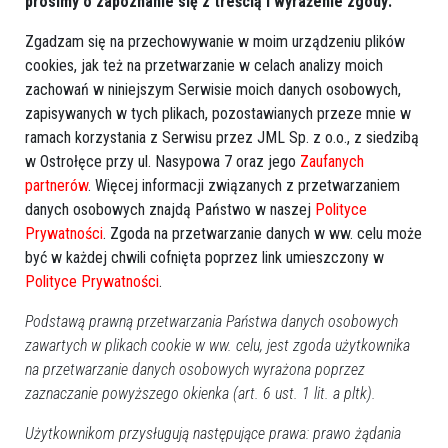
prosimy o zapoznanie się z treścią i wyrażenie zgody:
Zgadzam się na przechowywanie w moim urządzeniu plików
cookies, jak też na przetwarzanie w celach analizy moich
zachowań w niniejszym Serwisie moich danych osobowych,
zapisywanych w tych plikach, pozostawianych przeze mnie w
ramach korzystania z Serwisu przez JML Sp. z o.o., z siedzibą
w Ostrołęce przy ul. Nasypowa 7 oraz jego
Zaufanych
partnerów
. Więcej informacji związanych z przetwarzaniem
danych osobowych znajdą Państwo w naszej
Polityce
zobacz więcej zdjęć
Prywatności
. Zgoda na przetwarzanie danych w ww. celu może
być w każdej chwili cofnięta poprzez link umieszczony w
Polityce Prywatności
.
Podstawą prawną przetwarzania Państwa danych osobowych
zawartych w plikach cookie w ww. celu, jest zgoda użytkownika
na przetwarzanie danych osobowych wyrażona poprzez
zaznaczanie powyższego okienka (art. 6 ust. 1 lit. a pltk).
Użytkownikom przysługują następujące prawa: prawo żądania