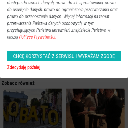
dostępu do swoich danych, prawo do ich sprostowania, prawo
do usunięcia danych, prawo do ograniczenia przetwarzania oraz
prawo do przenoszenia danych. Więcej informacji na temat
przetwarzania Państwa danych osobowych, w tym
przysługujących Państwu uprawnień, znajdziecie Państwo w
naszej
Polityce Prywatności.
CHCĘ KORZYSTAĆ Z SERWISU I WYRAŻAM ZGODĘ
Zdecyduję później
Zobacz również