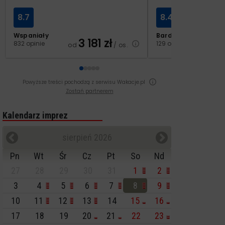
8.7
8.4
Wspaniały
Bardzo dobry
3 181
zł
2
832 opinie
129 opinii
od
/ os.
od
Powyższe treści pochodzą z serwisu Wakacje.pl
Zostań partnerem
Kalendarz imprez
sierpień 2026
Pn
Wt
Śr
Cz
Pt
So
Nd
27
28
29
30
31
1
2
3
4
5
6
7
8
9
10
11
12
13
14
15
16
17
18
19
20
21
22
23