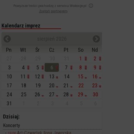
Powyższe treści pochodzą z serwisu Wakacje.pl
Zostań partnerem
Kalendarz imprez
sierpień 2026
Pn
Wt
Śr
Cz
Pt
So
Nd
27
28
29
30
31
1
2
3
4
5
6
7
8
9
10
11
12
13
14
15
16
17
18
19
20
21
22
23
24
25
26
27
28
29
30
31
1
2
3
4
5
6
Dzisiaj:
Koncerty
Art-Czwartek Ilona Jaworska
19:00