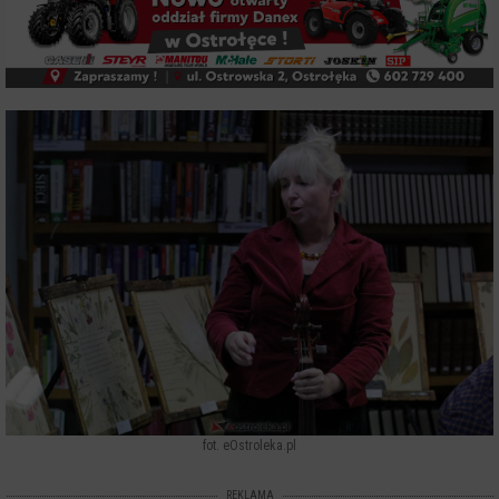
fot. eOstroleka.pl
REKLAMA