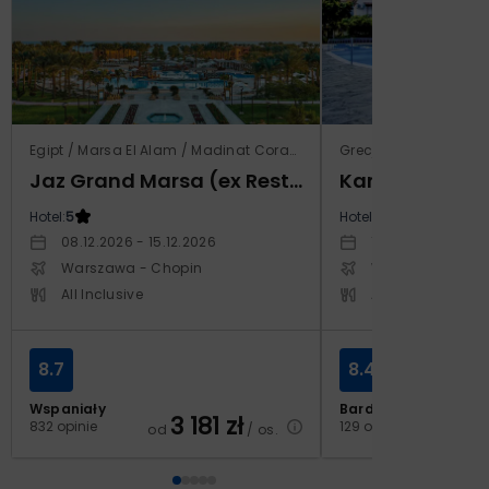
Egipt / Marsa El Alam / Madinat Coraya
Grecja / Samos / Vo
Jaz Grand Marsa (ex Resta Grand Resort)
Kampos Villag
Hotel:
5
Hotel:
3.5
08.12.2026 - 15.12.2026
10.10.2026 - 17.1
Warszawa - Chopin
Warszawa - Cho
All Inclusive
All Inclusive
8.7
8.4
Wspaniały
Bardzo dobry
3 181
zł
2
832 opinie
129 opinii
od
/ os.
od