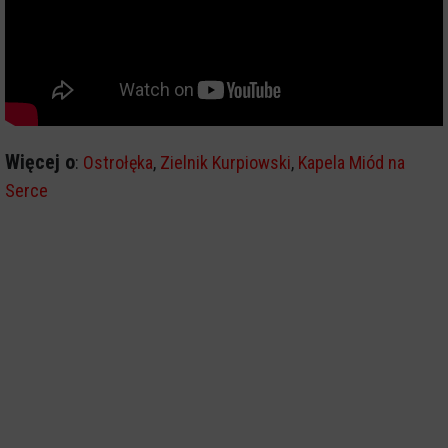
Więcej o
:
Ostrołęka
,
Zielnik Kurpiowski
,
Kapela Miód na
Serce