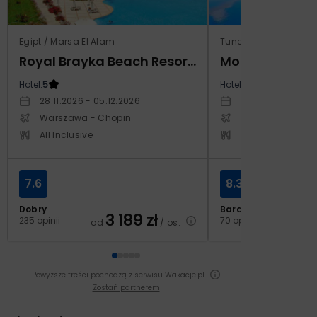
Egipt / Marsa El Alam
Tunezja / Al-Mahdijj
Royal Brayka Beach Resort (ex Zee Brayka)
Monarque El F
Hotel:
5
Hotel:
4
28.11.2026 - 05.12.2026
19.11.2026 - 26.11
Warszawa - Chopin
Warszawa - Cho
All Inclusive
All Inclusive
7.6
8.3
Dobry
Bardzo dobry
3 189
zł
2
235 opinii
70 opinii
od
/ os.
od
Powyższe treści pochodzą z serwisu Wakacje.pl
Zostań partnerem