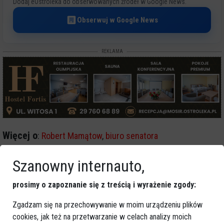
Dodaj eOstroleka do obserwowanych źródeł w Google News.
Obserwuj w Google News
REKLAMA
Więcej o
:
Robert Mamątow
,
biuro senatora
Szanowny internauto,
prosimy o zapoznanie się z treścią i wyrażenie zgody:
Zgadzam się na przechowywanie w moim urządzeniu plików
cookies, jak też na przetwarzanie w celach analizy moich