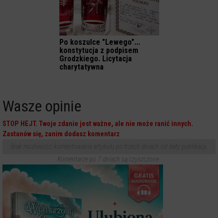
Po koszulce "Lewego"...
konstytucja z podpisem
Grodzkiego. Licytacja
charytatywna
Wasze opinie
STOP HEJT. Twoje zdanie jest ważne, ale nie może ranić innych.
Zastanów się, zanim dodasz komentarz
Brak możliwości komentowania artykułu po trzech dniach od daty publikacji.
Komentarze po 7 dniach są czyszczone.