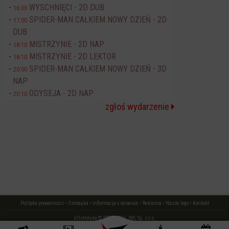
WYSCHNIĘCI - 2D DUB
16:30
SPIDER-MAN CAŁKIEM NOWY DZIEŃ - 2D
17:00
DUB
MISTRZYNIE - 2D NAP
18:10
MISTRZYNIE - 2D LEKTOR
18:10
SPIDER-MAN CAŁKIEM NOWY DZIEŃ - 3D
20:00
NAP
ODYSEJA - 2D NAP
20:10
zgłoś wydarzenie
Polityka prywatności
•
Ostrołęka
•
Informacja o serwisie
•
Reklama
•
Nasze logo
•
Kontakt
eOstrołęka © 2006 - 2026 JML Sp. z o.o.
czas: 0.02 s.