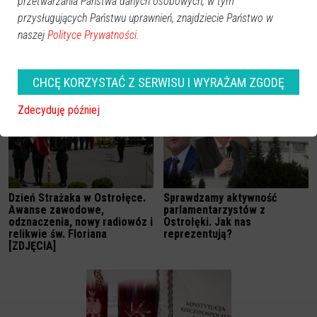
przetwarzania Państwa danych osobowych, w tym
przysługujących Państwu uprawnień, znajdziecie Państwo w
naszej
Polityce Prywatności.
Ile zarabia senator
Senator z Ostrołęki: Czy PO
Mamątow? Zaglądamy do
chce wyprowadzić Polskę z
oświadczenia majątkowego
Unii Europejskiej?
CHCĘ KORZYSTAĆ Z SERWISU I WYRAŻAM ZGODĘ
Zdecyduję później
Dzień Strażaka w Ostrołęce.
Sprawdzamy aktywność
Awanse zawodowe,
parlamentarzystów z
odznaczenia, nowy radiowóz i
Ostrołęki. Jak nas
relikwie św. Floriana
reprezentują?
[ZDJĘCIA]