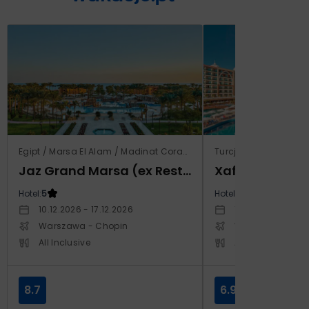
Egipt / Marsa El Alam / Madinat Coraya
Turcja / Riwiera Ture
Jaz Grand Marsa (ex Resta Grand Resort)
Xafira Deluxe 
Hotel:
5
Hotel:
5
10.12.2026 - 17.12.2026
17.04.2027 - 24.
Warszawa - Chopin
Warszawa - Cho
All Inclusive
All Inclusive
8.7
6.9