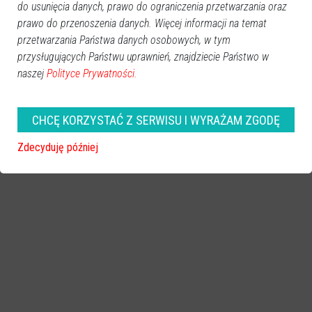
ósmoklasisty
,
koronawirus
do usunięcia danych, prawo do ograniczenia przetwarzania oraz
prawo do przenoszenia danych. Więcej informacji na temat
przetwarzania Państwa danych osobowych, w tym
przysługujących Państwu uprawnień, znajdziecie Państwo w
naszej
Polityce Prywatności.
CHCĘ KORZYSTAĆ Z SERWISU I WYRAŻAM ZGODĘ
Zdecyduję później