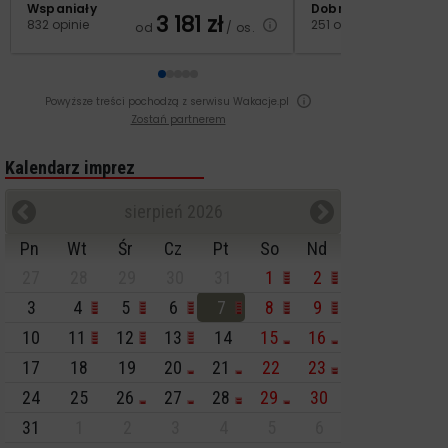
Wspaniały
Dobry
3 181
zł
2
832 opinie
251 opinii
od
/ os.
od
Powyższe treści pochodzą z serwisu Wakacje.pl
Zostań partnerem
Kalendarz imprez
sierpień 2026
Pn
Wt
Śr
Cz
Pt
So
Nd
27
28
29
30
31
1
2
3
4
5
6
7
8
9
10
11
12
13
14
15
16
17
18
19
20
21
22
23
24
25
26
27
28
29
30
31
1
2
3
4
5
6