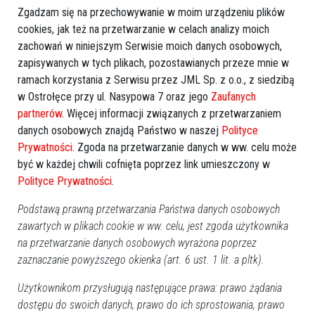
Zgadzam się na przechowywanie w moim urządzeniu plików
cookies, jak też na przetwarzanie w celach analizy moich
zachowań w niniejszym Serwisie moich danych osobowych,
zapisywanych w tych plikach, pozostawianych przeze mnie w
GOOGLE NEWS
ramach korzystania z Serwisu przez JML Sp. z o.o., z siedzibą
Obserwuj nas i otrzymuj nowe wiadomości
w Ostrołęce przy ul. Nasypowa 7 oraz jego
Zaufanych
Dodaj eOstroleka do obserwowanych źródeł w Google News.
partnerów
. Więcej informacji związanych z przetwarzaniem
danych osobowych znajdą Państwo w naszej
Polityce
Obserwuj w Google News
Prywatności
. Zgoda na przetwarzanie danych w ww. celu może
być w każdej chwili cofnięta poprzez link umieszczony w
Polityce Prywatności
.
REKLAMA
Podstawą prawną przetwarzania Państwa danych osobowych
zawartych w plikach cookie w ww. celu, jest zgoda użytkownika
na przetwarzanie danych osobowych wyrażona poprzez
zaznaczanie powyższego okienka (art. 6 ust. 1 lit. a pltk).
Użytkownikom przysługują następujące prawa: prawo żądania
Więcej o
:
Kadzidło
,
Dariusz Łukaszewski
,
egzamin
dostępu do swoich danych, prawo do ich sprostowania, prawo