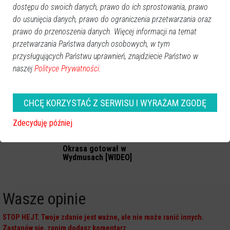
dostępu do swoich danych, prawo do ich sprostowania, prawo
do usunięcia danych, prawo do ograniczenia przetwarzania oraz
prawo do przenoszenia danych. Więcej informacji na temat
przetwarzania Państwa danych osobowych, w tym
przysługujących Państwu uprawnień, znajdziecie Państwo w
Zobacz również
naszej
Polityce Prywatności.
CHCĘ KORZYSTAĆ Z SERWISU I WYRAŻAM ZGODĘ
Zdecyduję później
Okrasa gotował w
Wydmusach [WIDEO]
Wasze opinie
STOP HEJT. Twoje zdanie jest ważne, ale nie może ranić innych.
Zastanów się, zanim dodasz komentarz