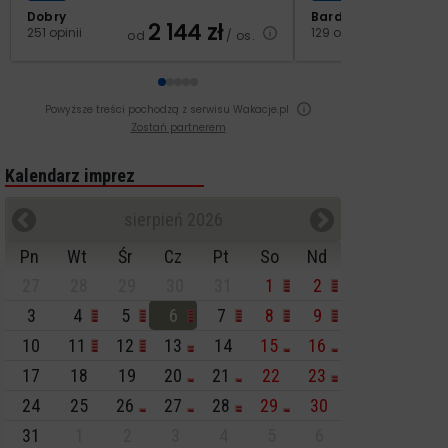
Dobry
Bardzo dobry
2 144
zł
2
251 opinii
129 opinii
od
/ os.
od
Powyższe treści pochodzą z serwisu Wakacje.pl
Zostań partnerem
Kalendarz imprez
sierpień 2026
Pn
Wt
Śr
Cz
Pt
So
Nd
27
28
29
30
31
1
2
3
4
5
6
7
8
9
10
11
12
13
14
15
16
17
18
19
20
21
22
23
24
25
26
27
28
29
30
31
1
2
3
4
5
6