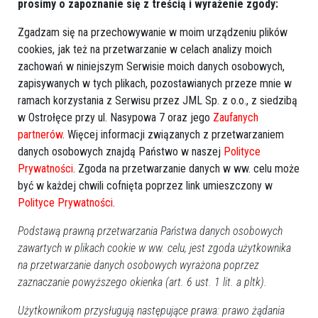
Więcej o
:
Wydmusy
,
włamanie do sklepu
,
sklep spożywczy
,
prosimy o zapoznanie się z treścią i wyrażenie zgody:
włamanie do sklepu w Wydmusach
,
powiat ostrołęcki
,
gmina
Zgadzam się na przechowywanie w moim urządzeniu plików
Myszyniec
,
policja
,
próba włamania
cookies, jak też na przetwarzanie w celach analizy moich
zachowań w niniejszym Serwisie moich danych osobowych,
zapisywanych w tych plikach, pozostawianych przeze mnie w
ramach korzystania z Serwisu przez JML Sp. z o.o., z siedzibą
w Ostrołęce przy ul. Nasypowa 7 oraz jego
Zaufanych
partnerów
. Więcej informacji związanych z przetwarzaniem
danych osobowych znajdą Państwo w naszej
Polityce
Prywatności
. Zgoda na przetwarzanie danych w ww. celu może
być w każdej chwili cofnięta poprzez link umieszczony w
Polityce Prywatności
.
Podstawą prawną przetwarzania Państwa danych osobowych
zawartych w plikach cookie w ww. celu, jest zgoda użytkownika
na przetwarzanie danych osobowych wyrażona poprzez
zaznaczanie powyższego okienka (art. 6 ust. 1 lit. a pltk).
Użytkownikom przysługują następujące prawa: prawo żądania