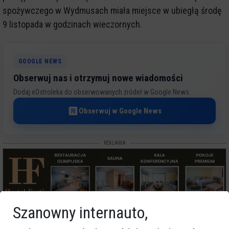
spożywczego w Wydmusach miała miejsce w ubiegłą środę
9 listopada w godzinach wieczornych.
GOOGLE NEWS
Obserwuj nas i otrzymuj nowe wiadomości
Dodaj eOstroleka do obserwowanych źródeł w Google News.
Obserwuj w Google News
REKLAMA
Szanowny internauto,