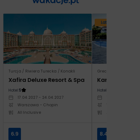
Lato 2026
Turcja / Riwiera Turecka / Konakli
Grecja / Samos / Vo
Xafira Deluxe Resort & Spa
Kampos Villag
Hotel:
5
Hotel:
3.5
17.04.2027 - 24.04.2027
10.10.2026 - 17.1
Warszawa - Chopin
Warszawa - Cho
All Inclusive
All Inclusive
6.9
8.4