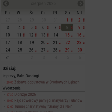
sierpień 2026
Pn
Wt
Śr
Cz
Pt
So
Nd
27
28
29
30
31
1
2
3
4
5
6
7
8
9
10
11
12
13
14
15
16
17
18
19
20
21
22
23
24
25
26
27
28
29
30
31
1
2
3
4
5
6
Dzisiaj:
Imprezy, Bale, Dancingi
Zabawa odpustowa w Brodowych Łąkach
20:00
Wydarzenia
Dionizje 2026
17:30
Rajd rowerowy pamięci marynarzy i ułanów
10:00
Turniej charytatywny "Gramy dla Neli"
12:00