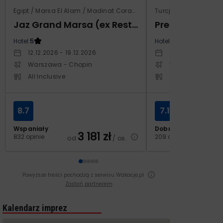
Egipt / Marsa El Alam / Madinat Coraya
Turcja / Riwiera Tur
Jaz Grand Marsa (ex Resta Grand Resort)
Prestige Alan
Hotel:
5
Hotel:
5
12.12.2026 - 19.12.2026
14.10.2026 - 21.1
Warszawa - Chopin
Warszawa - Cho
All Inclusive
All Inclusive
8.7
7.1
Wspaniały
Dobry
3 181
zł
2
832 opinie
209 opinii
od
/ os.
od
Powyższe treści pochodzą z serwisu Wakacje.pl
Zostań partnerem
Kalendarz imprez