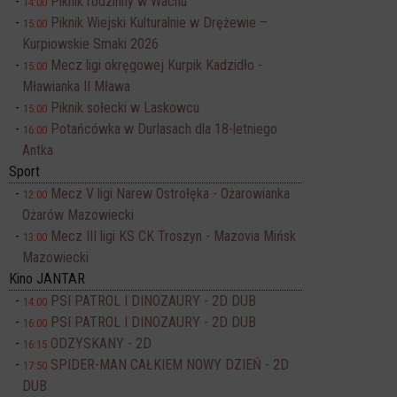
Piknik rodzinny w Wachu
14:00
Piknik Wiejski Kulturalnie w Drężewie –
15:00
Kurpiowskie Smaki 2026
Mecz ligi okręgowej Kurpik Kadzidło -
15:00
Mławianka II Mława
Piknik sołecki w Laskowcu
15:00
Potańcówka w Durlasach dla 18-letniego
16:00
Antka
Sport
Mecz V ligi Narew Ostrołęka - Ożarowianka
12:00
Ożarów Mazowiecki
Mecz III ligi KS CK Troszyn - Mazovia Mińsk
13:00
Mazowiecki
Kino JANTAR
PSI PATROL I DINOZAURY - 2D DUB
14:00
PSI PATROL I DINOZAURY - 2D DUB
16:00
ODZYSKANY - 2D
16:15
SPIDER-MAN CAŁKIEM NOWY DZIEŃ - 2D
17:50
DUB