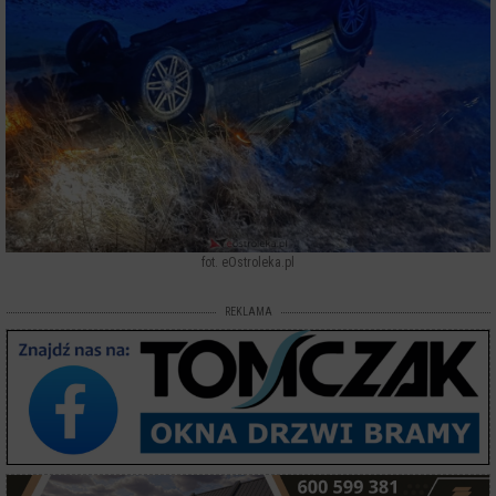
fot. eOstroleka.pl
REKLAMA