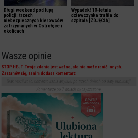
Długi weekend pod lupą
Wypadek! 10-letnia
policji: trzech
dziewczynka trafiła do
niebezpiecznych kierowców
szpitala [ZDJĘCIA]
zatrzymanych w Ostrołęce i
okolicach
Wasze opinie
STOP HEJT. Twoje zdanie jest ważne, ale nie może ranić innych.
Zastanów się, zanim dodasz komentarz
Brak możliwości komentowania artykułu po trzech dniach od daty publikacji.
Komentarze po 7 dniach są czyszczone.