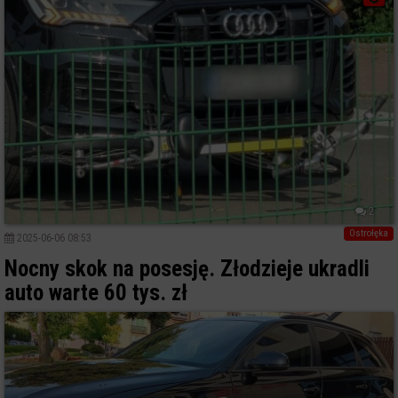
2
Ostrołęka
2025-06-06 08:53
Nocny skok na posesję. Złodzieje ukradli
auto warte 60 tys. zł