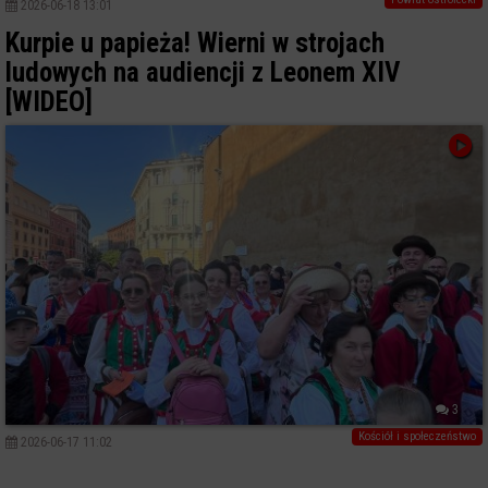
2026-06-18 13:01
Kurpie u papieża! Wierni w strojach
ludowych na audiencji z Leonem XIV
[WIDEO]
3
Kościół i społeczeństwo
2026-06-17 11:02