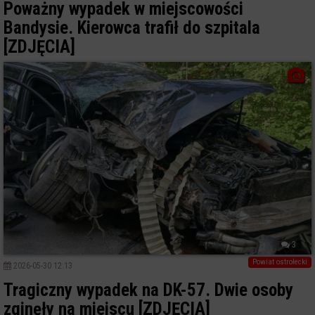
Poważny wypadek w miejscowości
Bandysie. Kierowca trafił do szpitala
[ZDJĘCIA]
3
Powiat ostrołecki
2026-05-30 12:13
Tragiczny wypadek na DK-57. Dwie osoby
zginęły na miejscu [ZDJĘCIA]