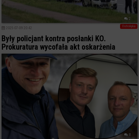
2
Ostrołęka
2025-07-09 20:42
Były policjant kontra posłanki KO.
Prokuratura wycofała akt oskarżenia
8