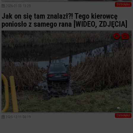
Ostrołęka
2026-01-03 13:28
Jak on się tam znalazł?! Tego kierowcę
poniosło z samego rana [WIDEO, ZDJĘCIA]
20
Ostrołęka
2025-12-11 08:19