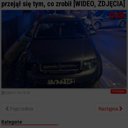
przejął się tym, co zrobił [WIDEO, ZDJĘCIA]
38
Ostrołęka
2024-11-16 19:18
Poprzednia
Następna
Kategorie