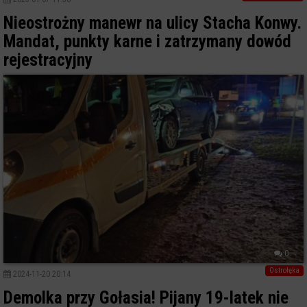
Nieostrożny manewr na ulicy Stacha Konwy.
Mandat, punkty karne i zatrzymany dowód
rejestracyjny
0
Ostrołęka
2024-11-20 20:14
Demolka przy Gołasia! Pijany 19-latek nie