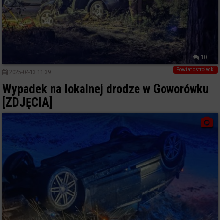
10
Powiat ostrołecki
2025-04-13 11:39
Wypadek na lokalnej drodze w Goworówku
[ZDJĘCIA]