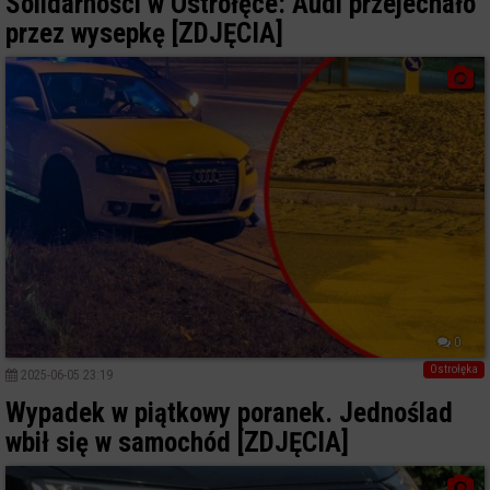
Solidarności w Ostrołęce: Audi przejechało
przez wysepkę [ZDJĘCIA]
0
Ostrołęka
2025-06-05 23:19
Wypadek w piątkowy poranek. Jednoślad
wbił się w samochód [ZDJĘCIA]