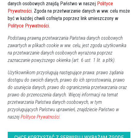
danych osobowych znajdą Państwo w naszej
Polityce
Prywatności
. Zgoda na przetwarzanie danych w ww. celu może
być w każdej chwili cofnięta poprzez link umieszczony w
Polityce Prywatności
.
Podstawą prawną przetwarzania Państwa danych osobowych
zawartych w plikach cookie w ww. celu, jest zgoda użytkownika
na przetwarzanie danych osobowych wyrażona poprzez
zaznaczanie powyższego okienka (art. 6 ust. 1 lit. a pltk).
Użytkownikom przysługują następujące prawa: prawo żądania
dostępu do swoich danych, prawo do ich sprostowania, prawo
0
do usunięcia danych, prawo do ograniczenia przetwarzania oraz
Ostrołęka
2025-09-16 10:00
prawo do przenoszenia danych. Więcej informacji na temat
przetwarzania Państwa danych osobowych, w tym
przysługujących Państwu uprawnień, znajdziecie Państwo w
naszej
Polityce Prywatności.
CHCĘ KORZYSTAĆ Z SERWISU I WYRAŻAM ZGODĘ