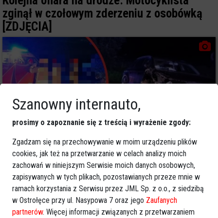
Kolejna ofiara na drodze. Motocyklista
zginął w czołowym zderzeniu z osobówką
[ZDJĘCIA]
Szanowny internauto,
prosimy o zapoznanie się z treścią i wyrażenie zgody:
Zgadzam się na przechowywanie w moim urządzeniu plików
cookies, jak też na przetwarzanie w celach analizy moich
zachowań w niniejszym Serwisie moich danych osobowych,
0
zapisywanych w tych plikach, pozostawianych przeze mnie w
Region
2025-09-16 11:55
ramach korzystania z Serwisu przez JML Sp. z o.o., z siedzibą
Nowość na eOstroleka.pl! Artykuły teraz w
w Ostrołęce przy ul. Nasypowa 7 oraz jego
Zaufanych
wersji audio!
partnerów
. Więcej informacji związanych z przetwarzaniem