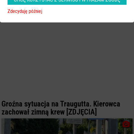
Zdecyduję później
Groźna sytuacja na Traugutta. Kierowca
zachował zimną krew [ZDJĘCIA]