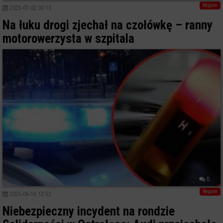
Region
2025-07-02 00:13
Na łuku drogi zjechał na czołówkę – ranny
motorowerzysta w szpitala
0
Region
2025-06-16 12:52
Niebezpieczny incydent na rondzie