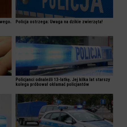
owego.
Policja ostrzega: Uwaga na dzikie zwierzęta!
Policjanci odnaleźli 13-latkę. Jej kilka lat starszy
kolega próbował okłamać policjantów