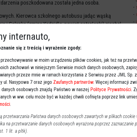
darzenia poszkodowana została jedna osoba.
owych. Kierowca szkolnego autobusu jadąc wąską
a i Golanka (gmina Kadzidło, powiat ostrołęcki) zjechał
ia z jadącym z przeciwnego kierunku pojazdem
y internauto,
hać na lewą stronę jezdni, co spowodowało, że autobus
znanie się z treścią i wyrażenie zgody:
o rowu.
 przechowywanie w moim urządzeniu plików cookies, jak też na przetw
ła jedna opiekunka i dwoje uczniów. Kierowca i
 moich zachowań w niniejszym Serwisie moich danych osobowych, zapi
Badaniom na miejscu poddano opiekunkę, nie było
awianych przeze mnie w ramach korzystania z Serwisu przez JML Sp. z o
y ul. Nasypowa 7 oraz jego
Zaufanych partnerów
. Więcej informacji zw
 danych osobowych znajdą Państwo w naszej
Polityce Prywatności
. 
znik prasowy Komendy Miejskiej Policji w Ostrołęce.
anych w ww. celu może być w każdej chwili cofnięta poprzez link umi
ności
.
eciwległy pas ruchu i tym samym zmusił kierowcę
 przetwarzania Państwa danych osobowych zawartych w plikach cookie w
em, odjechał z miejsca zdarzenia. Sprawę dalej
ika na przetwarzanie danych osobowych wyrażona poprzez zaznaczanie
cji.
t. 1 lit. a pltk).