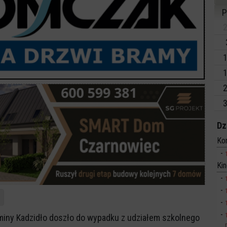
P
2
1
1
2
3
Dz
Ko
Ki
miny Kadzidło doszło do wypadku z udziałem szkolnego