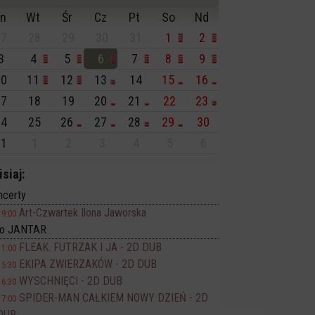
n
Wt
Śr
Cz
Pt
So
Nd
7
28
29
30
31
1
2
3
4
5
6
7
8
9
0
11
12
13
14
15
16
7
18
19
20
21
22
23
4
25
26
27
28
29
30
1
1
2
3
4
5
6
isiaj:
ncerty
Art-Czwartek Ilona Jaworska
19:00
no JANTAR
FLEAK. FUTRZAK I JA - 2D DUB
11:00
EKIPA ZWIERZAKÓW - 2D DUB
15:30
WYSCHNIĘCI - 2D DUB
16:30
SPIDER-MAN CAŁKIEM NOWY DZIEŃ - 2D
17:00
DUB