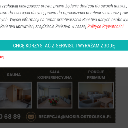
zysługują następujące prawa: prawo żądania dostępu do swoich danych,
rawo do usunięcia danych, prawo do ograniczenia przetwarzania oraz pra
nych. Więcej informacji na temat przetwarzania Państwa danych osobowy
 Państwu uprawnień, znajdziecie Państwo w naszej
Polityce Prywatności.
Obserwuj w Google News
wiadomości
CHCĘ KORZYSTAĆ Z SERWISU I WYRAŻAM ZGODĘ
oogle News.
iej
REKLAMA