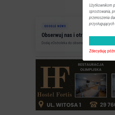
Użytkownikom pr
sprostowania, p
przenoszenia da
przysługujących
GOOGLE NEWS
Obserwuj nas i otrzymuj nowe 
Dodaj eOstroleka do obserwowanych źródeł w G
Zdecyduję późn