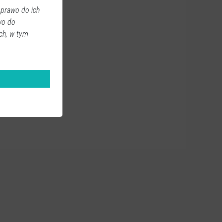
 prawo do ich
wo do
ch, w tym