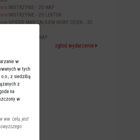
MISTRZYNIE - 2D NAP
18:10
MISTRZYNIE - 2D LEKTOR
18:10
SPIDER-MAN CAŁKIEM NOWY DZIEŃ - 3D
20:00
NAP
ODYSEJA - 2D NAP
20:10
zgłoś wydarzenie
arzanie w
sywanych w tych
.o., z siedzibą
iązanych z
Zgoda na
eszczony w
 ww. celu, jest
 powyższego