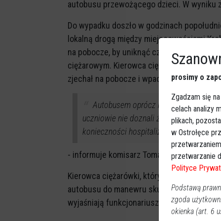
autobusu przewożącego dzieci. W wyniku z
Do wypadku doszło w godzinach popołudni
lokalną drogą między miejscowościami Krobi
na pobocze, by uniknąć czołowego zderzen
Szanown
ciężarowym. Kierowca ciężarówki miał zjec
prosimy o zapo
zjechał na pobocze i wpadł do przydrożneg
Zgadzam się na
Autobusem oprócz kierowcy podróżowa
celach analizy
uczniowie nie doznali żadnych obrażeń. 
plikach, pozost
konieczności hospitalizacji tej osoby.
w Ostrołęce prz
przetwarzaniem
- informuje komisarz Tomasz Żerański, rzec
przetwarzanie d
Polityce Prywat
Kierowca ciężarówki, który zjechał na prz
Podstawą prawną
autobusu do manewru skutkującego wypadki
zgoda użytkown
wyjaśniają funkcjonariusze ostrołęckiej poli
okienka (art. 6 us