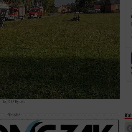
fot. OSP Dylewo
Kal
REKLAMA