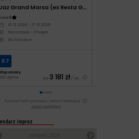
Jaz Grand Marsa (ex Resta Grand Resort)
Xafira Deluxe 
Hotel:
5
Hotel:
5
10.12.2026 - 17.12.2026
17.04.2027 - 24.
Warszawa - Chopin
Warszawa - Ch
All Inclusive
All Inclusive
8.7
6.9
Wspaniały
Dobry
3 181
zł
832 opinie
251 opinii
od
/ os.
Powyższe treści pochodzą z serwisu Wakacje.pl
Zostań partnerem
endarz imprez
sierpień 2026