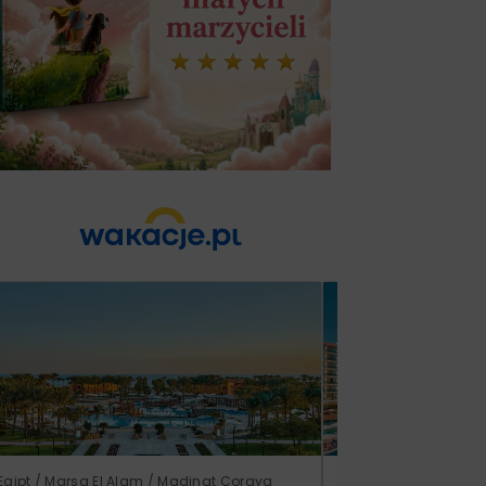
Egipt / Marsa El Alam / Madinat Coraya
Turcja / Riwiera Ture