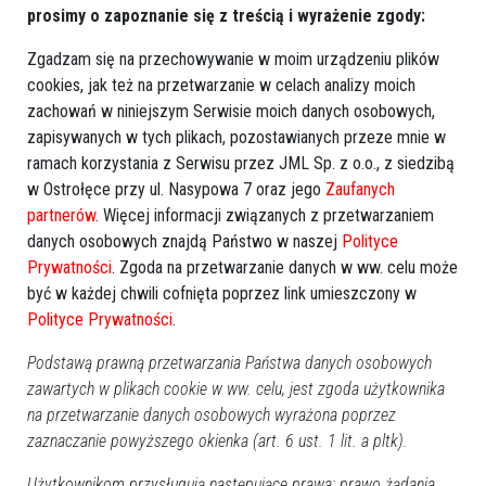
prosimy o zapoznanie się z treścią i wyrażenie zgody:
zdarzenie inaczej, niż pozostali. Zdradziło go też to, że
kolejnego dnia miał być w noclegowni i opowiadać kumplom
Zgadzam się na przechowywanie w moim urządzeniu plików
o zdarzeniu.
cookies, jak też na przetwarzanie w celach analizy moich
zachowań w niniejszym Serwisie moich danych osobowych,
-
Nie ma żadnych wątpliwości, to oskarżony kopał
zapisywanych w tych plikach, pozostawianych przeze mnie w
pokrzywdzonego i kopał go tak mocno, że doznał obrażeń (...)
ramach korzystania z Serwisu przez JML Sp. z o.o., z siedzibą
w Ostrołęce przy ul. Nasypowa 7 oraz jego
Zaufanych
Pozostawił go w ciemnej, pustej alejce na ogródkach
partnerów
. Więcej informacji związanych z przetwarzaniem
działkowych, gdzie o tej porze nikogo nie ma. Pozostawił go
danych osobowych znajdą Państwo w naszej
Polityce
nagiego!
- wyliczała sędzia Dąbrowska. -
W chwili, gdy bił
Prywatności
. Zgoda na przetwarzanie danych w ww. celu może
pokrzywdzonego, chciał go zabić i świadczy o tym fakt, że
być w każdej chwili cofnięta poprzez link umieszczony w
wrócił, gdy pokrzywdzony wzywał pomocy
- dodała sędzia.
Polityce Prywatności
.
Sąd nie miał wątpliwości, że Patryk R. jest pozbawiony
Podstawą prawną przetwarzania Państwa danych osobowych
skrupułów i roszczeniowy. W trakcie przebywania w szpitalu
zawartych w plikach cookie w ww. celu, jest zgoda użytkownika
psychiatrycznym podczas obserwacji wyzywał słowami
na przetwarzanie danych osobowych wyrażona poprzez
zaznaczanie powyższego okienka (art. 6 ust. 1 lit. a pltk).
wulgarnymi pielęgniarki, bo przynosiły mu leki. Żądał, żeby
leki mu przynosili lekarze.
Użytkownikom przysługują następujące prawa: prawo żądania