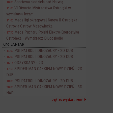
Sportowa niedziela nad Narwią
10:00
VI Otwarte Mistrzostwa Ostrołęki w
11:00
wyciskaniu leżąc
Mecz ligi okręgowej Narew II Ostrołęka -
11:00
Ostrovia Ostrów Mazowiecka
Mecz Pucharu Polski Elektro-Energetyka
17:30
Ostrołęka - Wymakracz Długosiodło
Kino JANTAR
PSI PATROL I DINOZAURY - 2D DUB
14:00
PSI PATROL I DINOZAURY - 2D DUB
16:00
ODZYSKANY - 2D
16:15
SPIDER-MAN CAŁKIEM NOWY DZIEŃ - 2D
17:50
DUB
PSI PATROL I DINOZAURY - 2D DUB
18:00
SPIDER-MAN CAŁKIEM NOWY DZIEŃ - 3D
20:00
NAP
zgłoś wydarzenie