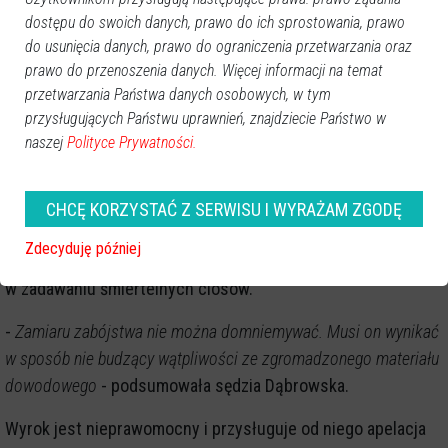
dostępu do swoich danych, prawo do ich sprostowania, prawo
-
Krytyczny wobec innych, ale nie wobec siebie
- stwierdził
do usunięcia danych, prawo do ograniczenia przetwarzania oraz
sąd, uznając, że okrucieństwo, jakie zadał Patryk R.
prawo do przenoszenia danych. Więcej informacji na temat
zmarłemu seniorowi, sprawia, że jedynie kara dożywocia
przetwarzania Państwa danych osobowych, w tym
spełni tu swoją funkcję.
przysługujących Państwu uprawnień, znajdziecie Państwo w
naszej
Polityce Prywatności.
Pozostali oskarżeni uniknęli skazania za morderstwo. Sąd
stwierdził, że w sprawie brak jest dowodów, by powiązać
Mateusza G. i Rafała K. z zabójstwem. Niewątpliwie widzieli
CHCĘ KORZYSTAĆ Z SERWISU I WYRAŻAM ZGODĘ
oni, jak pan Jerzy był bity, nie pomogli mu, ale nie znaleziono
Zdecyduję później
śladów jednoznacznie wskazujących na to, by uczestniczyli
w zadawaniu śmiertelnych ciosów.
-
Zamiaru zabójstwa nie można domniemywać. Musi on wynikać
w sposób nie budzący wątpliwości ze zgromadzonego materiału
dowodowego
- podsumowała sędzia Dąbrowska.
Wyrok jest nieprawomocny i przysługuje od niego apelacja