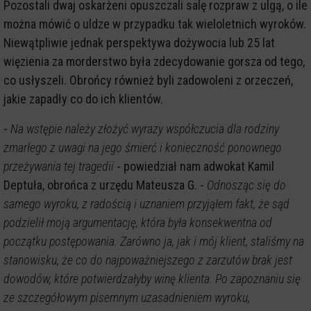
Pozostali dwaj oskarżeni opuszczali salę rozpraw z ulgą, o ile
można mówić o uldze w przypadku tak wieloletnich wyroków.
Niewątpliwie jednak perspektywa dożywocia lub 25 lat
więzienia za morderstwo była zdecydowanie gorsza od tego,
co usłyszeli. Obrońcy również byli zadowoleni z orzeczeń,
jakie zapadły co do ich klientów.
-
Na wstępie należy złożyć wyrazy współczucia dla rodziny
zmarłego z uwagi na jego śmierć i konieczność ponownego
przeżywania tej tragedii
- powiedział nam adwokat Kamil
Deptuła, obrońca z urzędu Mateusza G. -
Odnosząc się do
samego wyroku, z radością i uznaniem przyjąłem fakt, że sąd
podzielił moją argumentację, która była konsekwentna od
początku postępowania. Zarówno ja, jak i mój klient, staliśmy na
stanowisku, że co do najpoważniejszego z zarzutów brak jest
dowodów, które potwierdzałyby winę klienta. Po zapoznaniu się
ze szczegółowym pisemnym uzasadnieniem wyroku,