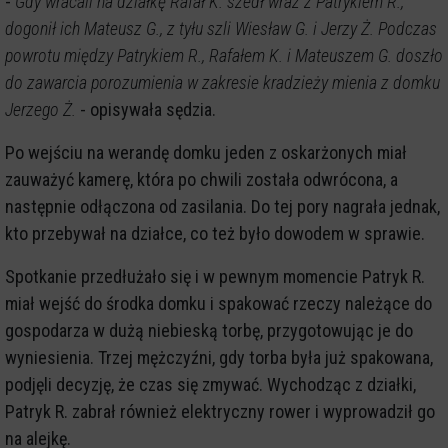
-
Gdy wracali na działkę Rafał K. szedł wraz z Patrykiem R.,
dogonił ich Mateusz G., z tyłu szli Wiesław G. i Jerzy Ż. Podczas
powrotu między Patrykiem R., Rafałem K. i Mateuszem G. doszło
do zawarcia porozumienia w zakresie kradzieży mienia z domku
Jerzego Ż.
- opisywała sędzia.
Po wejściu na werandę domku jeden z oskarżonych miał
zauważyć kamerę, która po chwili została odwrócona, a
następnie odłączona od zasilania. Do tej pory nagrała jednak,
kto przebywał na działce, co też było dowodem w sprawie.
Spotkanie przedłużało się i w pewnym momencie Patryk R.
miał wejść do środka domku i spakować rzeczy należące do
gospodarza w dużą niebieską torbę, przygotowując je do
wyniesienia. Trzej mężczyźni, gdy torba była już spakowana,
podjęli decyzję, że czas się zmywać. Wychodząc z działki,
Patryk R. zabrał również elektryczny rower i wyprowadził go
na alejkę.