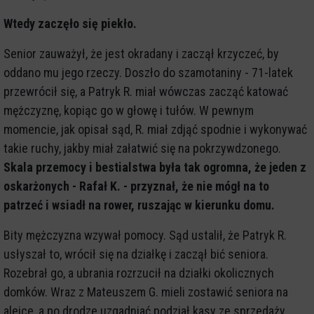
Wtedy zaczęło się piekło.
Senior zauważył, że jest okradany i zaczął krzyczeć, by
oddano mu jego rzeczy. Doszło do szamotaniny - 71-latek
przewrócił się, a Patryk R. miał wówczas zacząć katować
mężczyznę, kopiąc go w głowę i tułów. W pewnym
momencie, jak opisał sąd, R. miał zdjąć spodnie i wykonywać
takie ruchy, jakby miał załatwić się na pokrzywdzonego.
Skala przemocy i bestialstwa była tak ogromna, że jeden z
oskarżonych - Rafał K. - przyznał, że nie mógł na to
patrzeć i wsiadł na rower, ruszając w kierunku domu.
Bity mężczyzna wzywał pomocy. Sąd ustalił, że Patryk R.
usłyszał to, wrócił się na działkę i zaczął bić seniora.
Rozebrał go, a ubrania rozrzucił na działki okolicznych
domków. Wraz z Mateuszem G. mieli zostawić seniora na
alejce, a po drodze uzgadniać podział kasy ze sprzedaży