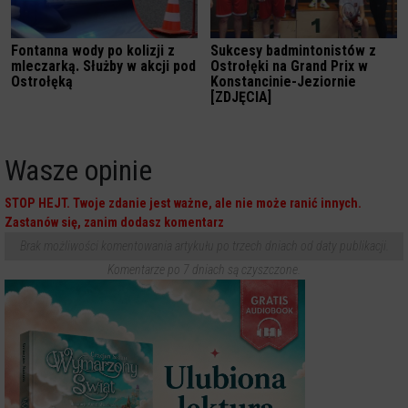
Fontanna wody po kolizji z
Sukcesy badmintonistów z
mleczarką. Służby w akcji pod
Ostrołęki na Grand Prix w
Ostrołęką
Konstancinie-Jeziornie
[ZDJĘCIA]
Wasze opinie
STOP HEJT. Twoje zdanie jest ważne, ale nie może ranić innych.
Zastanów się, zanim dodasz komentarz
Brak możliwości komentowania artykułu po trzech dniach od daty publikacji.
Komentarze po 7 dniach są czyszczone.