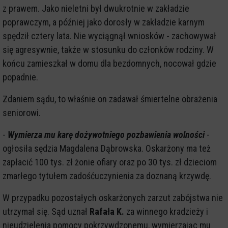
z prawem. Jako nieletni był dwukrotnie w zakładzie
poprawczym, a później jako dorosły w zakładzie karnym
spędził cztery lata. Nie wyciągnął wniosków - zachowywał
się agresywnie, także w stosunku do członków rodziny. W
końcu zamieszkał w domu dla bezdomnych, nocował gdzie
popadnie.
Zdaniem sądu, to właśnie on zadawał śmiertelne obrażenia
seniorowi.
-
Wymierza mu karę dożywotniego pozbawienia wolności
-
ogłosiła sędzia Magdalena Dąbrowska. Oskarżony ma też
zapłacić 100 tys. zł żonie ofiary oraz po 30 tys. zł dzieciom
zmarłego tytułem zadośćuczynienia za doznaną krzywdę.
W przypadku pozostałych oskarżonych zarzut zabójstwa nie
utrzymał się. Sąd uznał
Rafała K.
za winnego kradzieży i
nieudzielenia pomocy pokrzywdzonemu, wymierzając mu