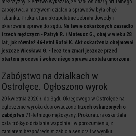
mężczyzny. Śledztwo wykazało, że padł on ofiarą brutalnego
zabójstwa, a motywem działania sprawców była chęć
rabunku. Prokuratura skrupulatnie zebrała dowody i
skierowała sprawę do sądu.
Na ławie oskarżonych zasiadło
trzech mężczyzn - Patryk R. i Mateusz G., obaj w wieku 28
lat, jak również 46-letni Rafał K. Akt oskarżenia obejmował
jeszcze Wiesława G. - lecz ten zmarł jeszcze przed
startem procesu i wobec niego sprawa została umorzona.
Zabójstwo na działkach w
Ostrołęce. Ogłoszono wyrok
20 kwietnia 2026 r. do Sądu Okręgowego w Ostrołęce na
ogłoszenie wyroku doprowadzono
trzech oskarżonych o
zabójstwo
71-letniego mężczyzny. Prokuratura oskarżała
całą trójkę o działanie wspólnie i w porozumieniu, z
zamiarem bezpośrednim zabicia seniora i w wyniku