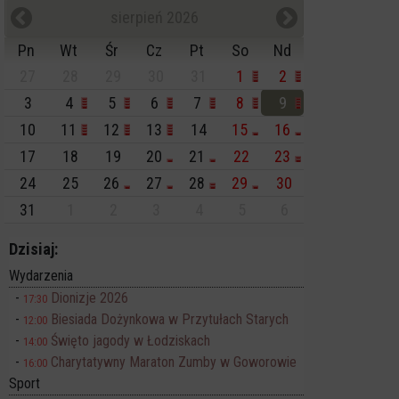
sierpień 2026
Pn
Wt
Śr
Cz
Pt
So
Nd
27
28
29
30
31
1
2
3
4
5
6
7
8
9
10
11
12
13
14
15
16
17
18
19
20
21
22
23
24
25
26
27
28
29
30
31
1
2
3
4
5
6
Dzisiaj:
Wydarzenia
Dionizje 2026
17:30
Biesiada Dożynkowa w Przytułach Starych
12:00
Święto jagody w Łodziskach
14:00
Charytatywny Maraton Zumby w Goworowie
16:00
Sport