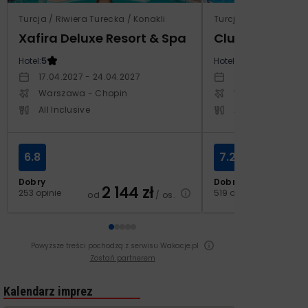
Turcja / Riwiera Turecka / Konakli
Turcja / Riwiera Ture
Xafira Deluxe Resort & Spa
Club Side Coa
Hotel:
5
Hotel:
5
17.04.2027 - 24.04.2027
20.10.2027 - 27.1
Warszawa - Chopin
Warszawa - Cho
All Inclusive
All Inclusive
6.8
7.2
Dobry
Dobry
2 144
zł
2
253 opinie
519 opinii
od
/ os.
od
Powyższe treści pochodzą z serwisu Wakacje.pl
Zostań partnerem
Kalendarz imprez