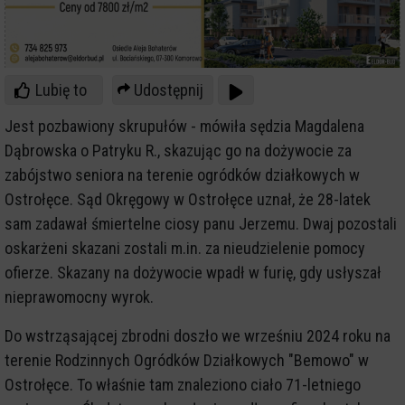
Lubię to
Udostępnij
Jest pozbawiony skrupułów - mówiła sędzia Magdalena
Dąbrowska o Patryku R., skazując go na dożywocie za
zabójstwo seniora na terenie ogródków działkowych w
Ostrołęce. Sąd Okręgowy w Ostrołęce uznał, że 28-latek
sam zadawał śmiertelne ciosy panu Jerzemu. Dwaj pozostali
oskarżeni skazani zostali m.in. za nieudzielenie pomocy
ofierze. Skazany na dożywocie wpadł w furię, gdy usłyszał
nieprawomocny wyrok.
Do wstrząsającej zbrodni doszło we wrześniu 2024 roku na
terenie Rodzinnych Ogródków Działkowych "Bemowo" w
Ostrołęce. To właśnie tam znaleziono ciało 71-letniego