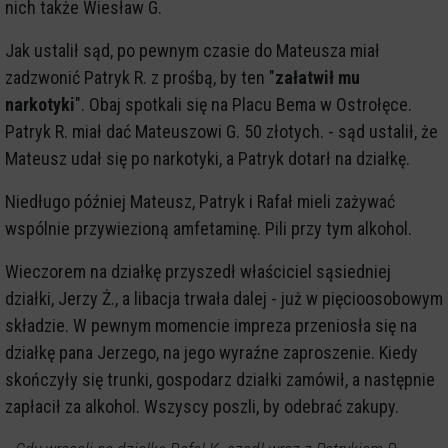
nich także Wiesław G.
Jak ustalił sąd, po pewnym czasie do Mateusza miał
zadzwonić Patryk R. z prośbą, by ten "
załatwił mu
narkotyki
". Obaj spotkali się na Placu Bema w Ostrołęce.
Patryk R. miał dać Mateuszowi G. 50 złotych. - sąd ustalił, że
Mateusz udał się po narkotyki, a Patryk dotarł na działkę.
Niedługo później Mateusz, Patryk i Rafał mieli zażywać
wspólnie przywiezioną amfetaminę. Pili przy tym alkohol.
Wieczorem na działkę przyszedł właściciel sąsiedniej
działki, Jerzy Ż., a libacja trwała dalej - już w pięcioosobowym
składzie. W pewnym momencie impreza przeniosła się na
działkę pana Jerzego, na jego wyraźne zaproszenie. Kiedy
skończyły się trunki, gospodarz działki zamówił, a następnie
zapłacił za alkohol. Wszyscy poszli, by odebrać zakupy.