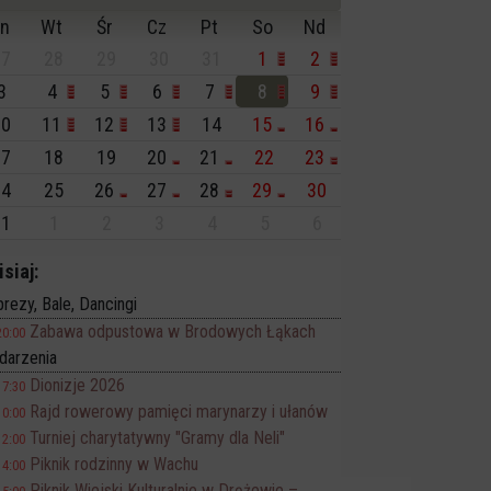
n
Wt
Śr
Cz
Pt
So
Nd
7
28
29
30
31
1
2
3
4
5
6
7
8
9
0
11
12
13
14
15
16
7
18
19
20
21
22
23
4
25
26
27
28
29
30
1
1
2
3
4
5
6
isiaj:
rezy, Bale, Dancingi
Zabawa odpustowa w Brodowych Łąkach
20:00
darzenia
Dionizje 2026
17:30
Rajd rowerowy pamięci marynarzy i ułanów
10:00
Turniej charytatywny "Gramy dla Neli"
12:00
Piknik rodzinny w Wachu
14:00
Piknik Wiejski Kulturalnie w Drężewie –