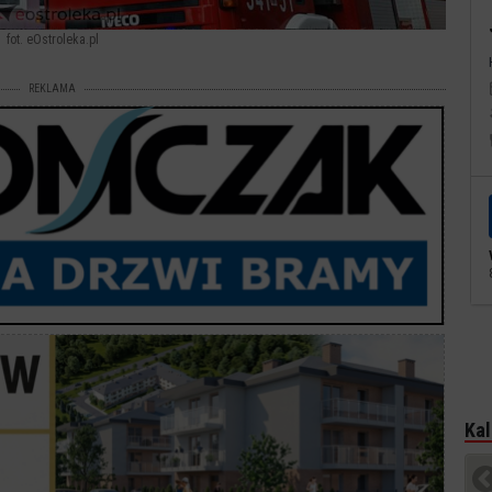
fot. eOstroleka.pl
REKLAMA
Kal