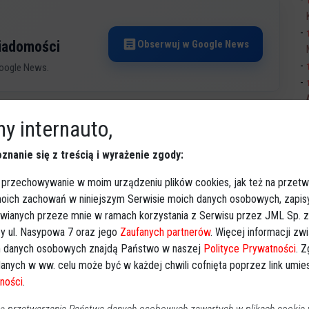
Obserwuj w Google News
wiadomości
oogle News.
REKLAMA
Sp
y internauto,
znanie się z treścią i wyrażenie zgody:
 przechowywanie w moim urządzeniu plików cookies, jak też na przetw
 moich zachowań w niniejszym Serwisie moich danych osobowych, zapi
Ki
awianych przeze mnie w ramach korzystania z Serwisu przez JML Sp. z o
y ul. Nasypowa 7 oraz jego
Zaufanych partnerów
. Więcej informacji zw
 danych osobowych znajdą Państwo w naszej
Polityce Prywatności
. 
anych w ww. celu może być w każdej chwili cofnięta poprzez link umi
ności
.