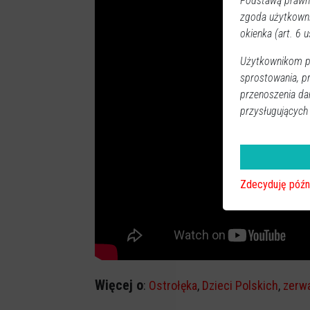
Podstawą prawną
zgoda użytkown
okienka (art. 6 us
Użytkownikom pr
sprostowania, p
przenoszenia da
przysługujących
Zdecyduję późn
Więcej o
:
Ostrołęka
,
Dzieci Polskich
,
zerw