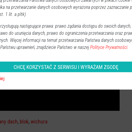
 przetwarzania Państwa danych osobowych zawartych w plikach cookie w
ika na przetwarzanie danych osobowych wyrażona poprzez zaznaczanie
t. 1 lit. a pltk).
zysługują następujące prawa: prawo żądania dostępu do swoich danych,
rawo do usunięcia danych, prawo do ograniczenia przetwarzania oraz pra
nych. Więcej informacji na temat przetwarzania Państwa danych osobowy
 Państwu uprawnień, znajdziecie Państwo w naszej
Polityce Prywatności.
CHCĘ KORZYSTAĆ Z SERWISU I WYRAŻAM ZGODĘ
iej
any dach
,
blok
,
wichura