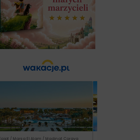
Egipt / Marsa El Alam / Madinat Coraya
Tunezja / Al-Mahdijj