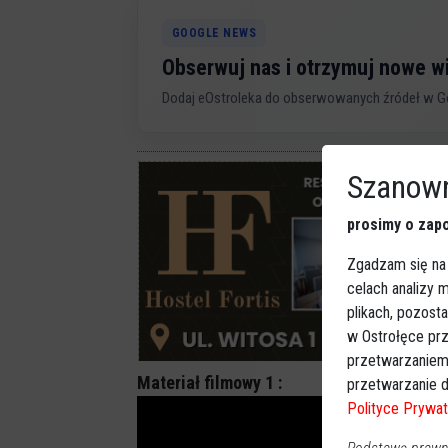
GOOGLE NEWS
Obserwuj nas i otrzymuj nowe 
Dodaj eOstroleka do obserwowanych źródeł w G
Szanown
prosimy o zapo
Zgadzam się na
celach analizy
plikach, pozost
w Ostrołęce prz
przetwarzaniem
Materiał filmowy 1 :
przetwarzanie d
Polityce Prywat