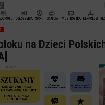
ADOMOŚCI
OGŁOSZENIA
SPORT
ZDJĘCIA
TV OSTROŁĘKA
NEKROLOGI
SŁ
E
bloku na Dzieci Polskic
A]
REKLAMA