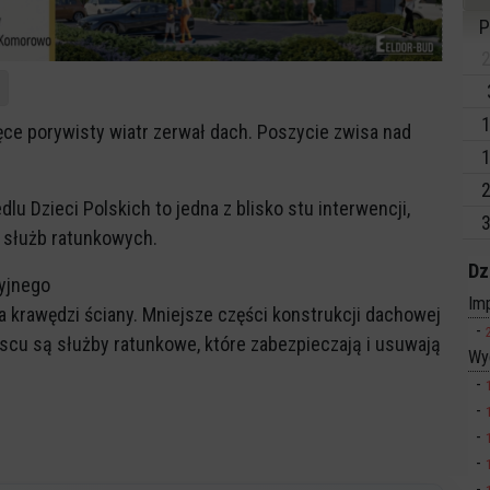
P
2
1
łęce porywisty wiatr zerwał dach. Poszycie zwisa nad
1
2
u Dzieci Polskich to jedna z blisko stu interwencji,
3
 służb ratunkowych.
Dz
yjnego
Imp
a krawędzi ściany. Mniejsze części konstrukcji dachowej
ejscu są służby ratunkowe, które zabezpieczają i usuwają
Wy