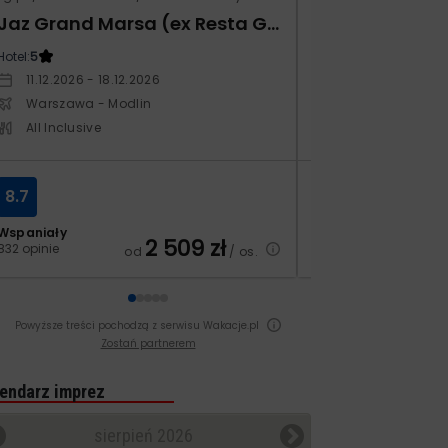
Jaz Grand Marsa (ex Resta Grand Resort)
Monarque El F
Hotel:
5
Hotel:
4
11.12.2026 - 18.12.2026
19.11.2026 - 26.1
Warszawa - Modlin
Warszawa - Ch
All Inclusive
All Inclusive
8.7
8.2
Wspaniały
Bardzo dobry
2 509
zł
832 opinie
71 opinii
od
/ os.
Powyższe treści pochodzą z serwisu Wakacje.pl
Zostań partnerem
endarz imprez
sierpień 2026