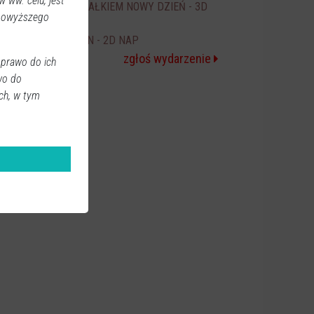
 ww. celu, jest
SPIDER-MAN CAŁKIEM NOWY DZIEŃ - 3D
20:00
 powyższego
NAP
ICE CREAM MAN - 2D NAP
20:30
zgłoś wydarzenie
 prawo do ich
wo do
ch, w tym