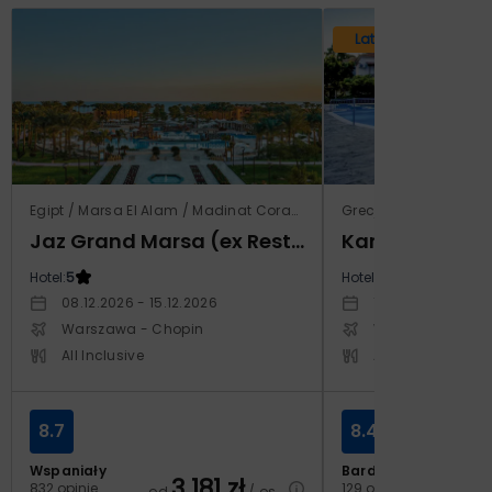
Lato 2026
Egipt / Marsa El Alam / Madinat Coraya
Grecja / Samos / Vo
Jaz Grand Marsa (ex Resta Grand Resort)
Kampos Villag
Hotel:
5
Hotel:
3.5
08.12.2026 - 15.12.2026
10.10.2026 - 17.1
Warszawa - Chopin
Warszawa - Cho
All Inclusive
All Inclusive
8.7
8.4
Wspaniały
Bardzo dobry
3 181
zł
2
832 opinie
129 opinii
od
/ os.
od