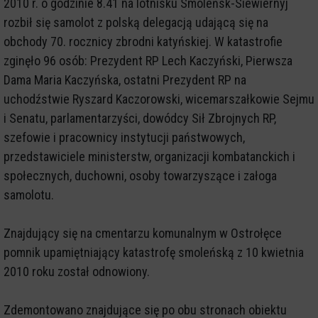
2010 r. o godzinie 8.41 na lotnisku Smoleńsk-Siewiernyj
rozbił się samolot z polską delegacją udającą się na
obchody 70. rocznicy zbrodni katyńskiej. W katastrofie
zginęło 96 osób: Prezydent RP Lech Kaczyński, Pierwsza
Dama Maria Kaczyńska, ostatni Prezydent RP na
uchodźstwie Ryszard Kaczorowski, wicemarszałkowie Sejmu
i Senatu, parlamentarzyści, dowódcy Sił Zbrojnych RP,
szefowie i pracownicy instytucji państwowych,
przedstawiciele ministerstw, organizacji kombatanckich i
społecznych, duchowni, osoby towarzyszące i załoga
samolotu.
Znajdujący się na cmentarzu komunalnym w Ostrołęce
pomnik upamiętniający katastrofę smoleńską z 10 kwietnia
2010 roku został odnowiony.
Zdemontowano znajdujące się po obu stronach obiektu