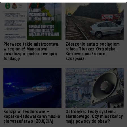
Pierwsze takie mistrzostwa
Zderzenie auta z pociągiem
w regionie! Mundurowi
relacji Tłuszcz-Ostrołęka.
powalczą o puchar i wesprą
Kierowca miał sporo
fundację
szczęścia
Kolizja w Teodorowie –
Ostrołęka: Testy systemu
koparko-ładowarka wymusiła
alarmowego. Czy mieszkańcy
pierwszeństwo [ZDJĘCIA]
mają powody do obaw?