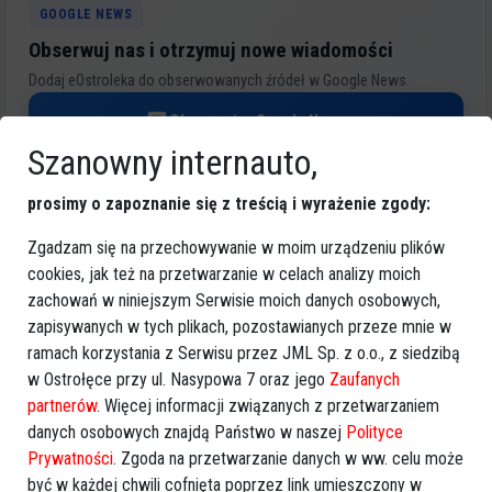
GOOGLE NEWS
Obserwuj nas i otrzymuj nowe wiadomości
Dodaj eOstroleka do obserwowanych źródeł w Google News.
Obserwuj w Google News
Szanowny internauto,
REKLAMA
prosimy o zapoznanie się z treścią i wyrażenie zgody:
Zgadzam się na przechowywanie w moim urządzeniu plików
cookies, jak też na przetwarzanie w celach analizy moich
zachowań w niniejszym Serwisie moich danych osobowych,
zapisywanych w tych plikach, pozostawianych przeze mnie w
ramach korzystania z Serwisu przez JML Sp. z o.o., z siedzibą
Więcej o
:
budżet obywatelski
,
zaangażowanie mieszkańców
,
w Ostrołęce przy ul. Nasypowa 7 oraz jego
Zaufanych
projekty ogólnomiejskie
,
głosowanie
,
rada miasta
partnerów
. Więcej informacji związanych z przetwarzaniem
danych osobowych znajdą Państwo w naszej
Polityce
Prywatności
. Zgoda na przetwarzanie danych w ww. celu może
być w każdej chwili cofnięta poprzez link umieszczony w