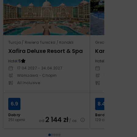
Turcja / Riwiera Turecka / Konakli
Grecja / Samos / Vo
Xafira Deluxe Resort & Spa
Kampos Villag
Hotel:
5
Hotel:
3.5
17.04.2027 - 24.04.2027
10.10.2026 - 17.1
Warszawa - Chopin
Warszawa - Cho
All Inclusive
All Inclusive
6.9
8.4
Dobry
Bardzo dobry
2 144
zł
2
251 opinii
129 opinii
od
/ os.
od