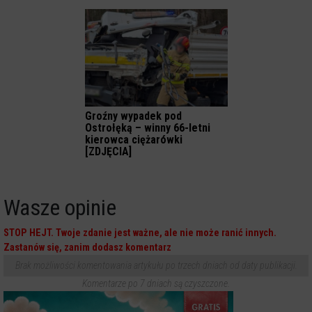
Groźny wypadek pod
Ostrołęką – winny 66-letni
kierowca ciężarówki
[ZDJĘCIA]
Wasze opinie
STOP HEJT. Twoje zdanie jest ważne, ale nie może ranić innych.
Zastanów się, zanim dodasz komentarz
Brak możliwości komentowania artykułu po trzech dniach od daty publikacji.
Komentarze po 7 dniach są czyszczone.