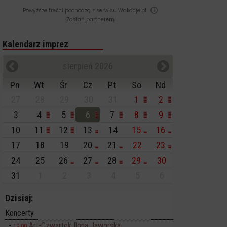
Powyższe treści pochodzą z serwisu Wakacje.pl
Zostań partnerem
Kalendarz imprez
sierpień 2026
Pn
Wt
Śr
Cz
Pt
So
Nd
27
28
29
30
31
1
2
3
4
5
6
7
8
9
10
11
12
13
14
15
16
17
18
19
20
21
22
23
24
25
26
27
28
29
30
31
1
2
3
4
5
6
Dzisiaj:
Koncerty
Art-Czwartek Ilona Jaworska
19:00