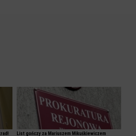
kradł
List gończy za Mariuszem Mikuśkiewiczem