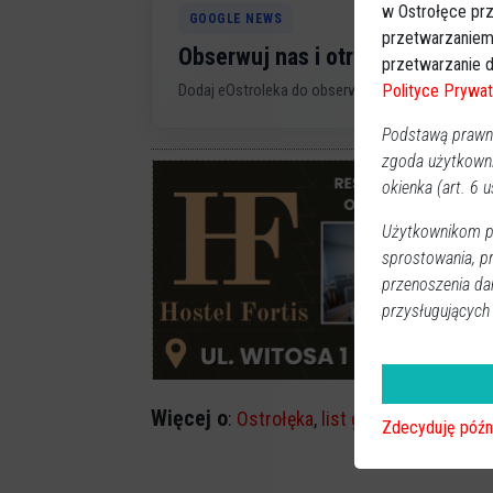
w Ostrołęce prz
GOOGLE NEWS
przetwarzaniem
Obserwuj nas i otrzymuj nowe 
przetwarzanie d
Polityce Prywat
Dodaj eOstroleka do obserwowanych źródeł w G
Podstawą prawną
zgoda użytkown
okienka (art. 6 us
Użytkownikom pr
sprostowania, p
przenoszenia da
przysługujących
Więcej o
:
Ostrołęka
,
list gończy
,
policja
,
za
Zdecyduję późn