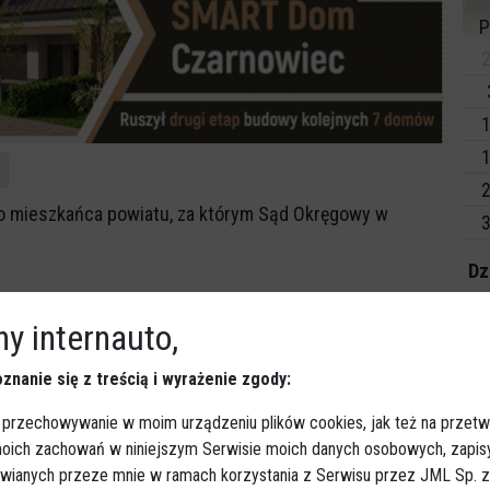
P
2
1
1
2
ego mieszkańca powiatu, za którym Sąd Okręgowy w
3
Dz
ski sąd do odbycia kary pozbawienia wolności. Sprawne
Wy
y internauto,
iału kryminalnego pozwoliły za zatrzymanie go na jednej
Ki
iach poszukiwany został doprowadzony do Zakładu
znanie się z treścią i wyrażenie zgody:
 przechowywanie w moim urządzeniu plików cookies, jak też na przetw
 moich zachowań w niniejszym Serwisie moich danych osobowych, zapi
awianych przeze mnie w ramach korzystania z Serwisu przez JML Sp. z o