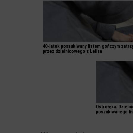
40-latek poszukiwany listem gończym zatr
przez dzielnicowego z Lelisa
Ostrołęka: Dzieln
poszukiwanego l