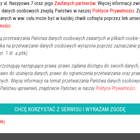
y ul. Nasypowa 7 oraz jego
Zaufanych partnerów
. Więcej informacji zw
 danych osobowych znajdą Państwo w naszej
Polityce Prywatności
. 
Obserwuj w Google News
wiadomości
anych w ww. celu może być w każdej chwili cofnięta poprzez link umi
ności
.
oogle News.
 przetwarzania Państwa danych osobowych zawartych w plikach cookie w
REKLAMA
ika na przetwarzanie danych osobowych wyrażona poprzez zaznaczanie
t. 1 lit. a pltk).
zysługują następujące prawa: prawo żądania dostępu do swoich danych,
rawo do usunięcia danych, prawo do ograniczenia przetwarzania oraz pra
nych. Więcej informacji na temat przetwarzania Państwa danych osobowy
 Państwu uprawnień, znajdziecie Państwo w naszej
Polityce Prywatności.
CHCĘ KORZYSTAĆ Z SERWISU I WYRAŻAM ZGODĘ
trzymany
,
areszt
iej