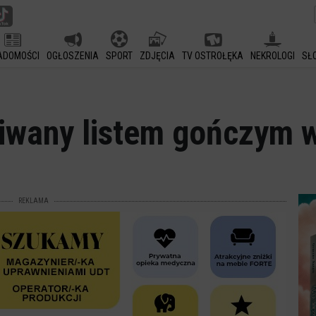
ADOMOŚCI
OGŁOSZENIA
SPORT
ZDJĘCIA
TV OSTROŁĘKA
NEKROLOGI
SŁ
kiwany listem gończym 
REKLAMA