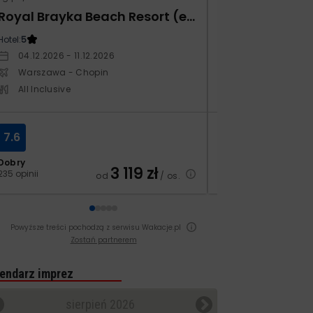
Royal Brayka Beach Resort (ex Zee Brayka)
Hotel:
5
Hotel:
4
04.12.2026 - 11.12.2026
29.10.2026 - 05.
Warszawa - Chopin
Warszawa - Ch
All Inclusive
All Inclusive
7.6
8.0
Dobry
Dobry
3 119
zł
235 opinii
70 opinii
od
/ os.
Powyższe treści pochodzą z serwisu Wakacje.pl
Zostań partnerem
endarz imprez
sierpień 2026