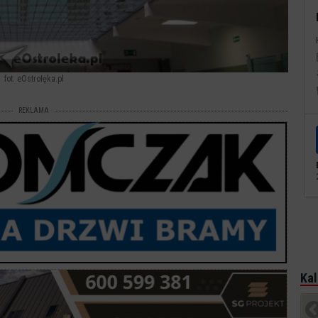
fot. eOstrołęka.pl
REKLAMA
Kal