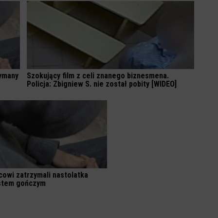
zymany
Szokujący film z celi znanego biznesmena.
Policja: Zbigniew S. nie został pobity [WIDEO]
icowi zatrzymali nastolatka
istem gończym