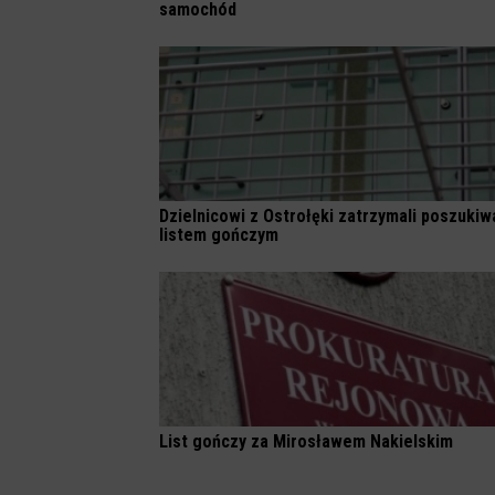
samochód
Dzielnicowi z Ostrołęki zatrzymali poszuki
listem gończym
List gończy za Mirosławem Nakielskim