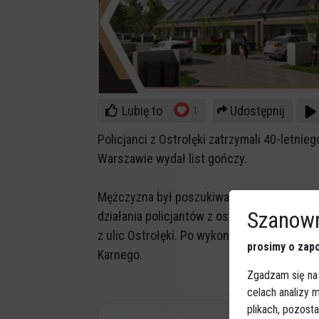
Lubię to
Udostępnij
1
Policjanci z Ostrołęki zatrzymali 40-letni
Warszawie wydał list gończy.
Mężczyzna był poszukiwany przez warszaw
Szanown
działania policjantów z ostrołęckiego wydz
z ulic Ostrołęki. Po wykonanych czynnośc
prosimy o zapo
Karnego.
Zgadzam się na
celach analizy
plikach, pozost