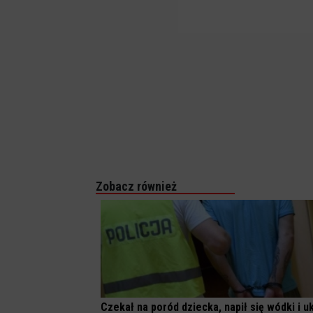
Zobacz również
Czekał na poród dziecka, napił się wódki i u