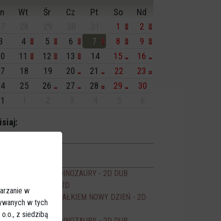
n
Wt
Śr
Cz
Pt
So
Nd
7
28
29
30
31
1
2
3
4
5
6
7
8
9
0
11
12
13
14
15
16
7
18
19
20
21
22
23
4
25
26
27
28
29
30
1
1
2
3
4
5
6
isiaj:
darzenia
Dionizje 2026
17:30
no JANTAR
PSI PATROL I DINOZAURY - 2D DUB
16:00
ODZYSKANY - 2D
16:15
arzanie w
SPIDER-MAN CAŁKIEM NOWY DZIEŃ - 2D
17:50
sywanych w tych
DUB
.o., z siedzibą
PSI PATROL I DINOZAURY - 2D DUB