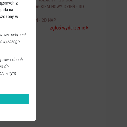
18:00
iązanych z
SPIDER-MAN CAŁKIEM NOWY DZIEŃ - 3D
20:00
Zgoda na
NAP
eszczony w
ICE CREAM MAN - 2D NAP
20:30
zgłoś wydarzenie
 ww. celu, jest
 powyższego
 prawo do ich
wo do
ch, w tym