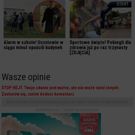
Alarm w szkole! Uczniowie w
Sportowe święto! Pobiegli dla
ciągu minut opuścili budynek
zdrowia już po raz trzynasty
[ZDJĘCIA]
Wasze opinie
STOP HEJT. Twoje zdanie jest ważne, ale nie może ranić innych.
Zastanów się, zanim dodasz komentarz
Brak możliwości komentowania artykułu po trzech dniach od daty publikacji.
Komentarze po 7 dniach są czyszczone.