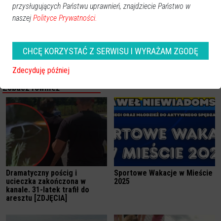
przysługujących Państwu uprawnień, znajdziecie Państwo w
naszej
Polityce Prywatności.
CHCĘ KORZYSTAĆ Z SERWISU I WYRAŻAM ZGODĘ
Zdecyduję później
Zobacz również
Dramatyczny pościg i
Sportowe Wakacje w Mieście
ucieczka zakończona w
2025
kanale. 31-latek trafił do
aresztu [ZDJĘCIA]