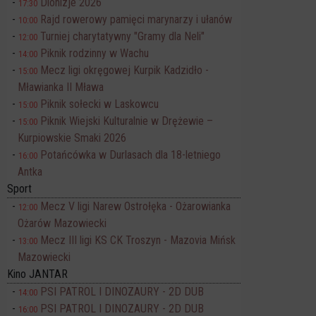
Dionizje 2026
17:30
Rajd rowerowy pamięci marynarzy i ułanów
10:00
Turniej charytatywny "Gramy dla Neli"
12:00
Piknik rodzinny w Wachu
14:00
Mecz ligi okręgowej Kurpik Kadzidło -
15:00
Mławianka II Mława
Piknik sołecki w Laskowcu
15:00
Piknik Wiejski Kulturalnie w Drężewie –
15:00
Kurpiowskie Smaki 2026
Potańcówka w Durlasach dla 18-letniego
16:00
Antka
Sport
Mecz V ligi Narew Ostrołęka - Ożarowianka
12:00
Ożarów Mazowiecki
Mecz III ligi KS CK Troszyn - Mazovia Mińsk
13:00
Mazowiecki
Kino JANTAR
PSI PATROL I DINOZAURY - 2D DUB
14:00
PSI PATROL I DINOZAURY - 2D DUB
16:00