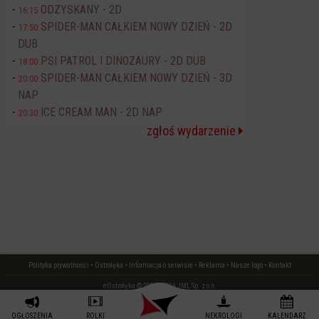
ODZYSKANY - 2D
16:15
SPIDER-MAN CAŁKIEM NOWY DZIEŃ - 2D
17:50
DUB
PSI PATROL I DINOZAURY - 2D DUB
18:00
SPIDER-MAN CAŁKIEM NOWY DZIEŃ - 3D
20:00
NAP
ICE CREAM MAN - 2D NAP
20:30
zgłoś wydarzenie
Polityka prywatności
•
Ostrołęka
•
Informacja o serwisie
•
Reklama
•
Nasze logo
•
Kontakt
eOstrołęka © 2006 - 2026 JML Sp. z o.o.
czas: 0.02 s.
OGŁOSZENIA
ROLKI
NEKROLOGI
KALENDARZ