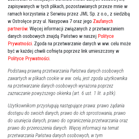
zapisywanych w tych plikach, pozostawianych przeze mnie w
ramach korzystania z Serwisu przez JML Sp. z o.o., z siedzibą
Więcej o
:
WOPR-OS Ostrołęka
,
bezpieczeństwo nad wodą
,
w Ostrołęce przy ul. Nasypowa 7 oraz jego
Zaufanych
patrole łodzią ratowniczą
,
Sportowe Wakacje w Mieście
partnerów
. Więcej informacji związanych z przetwarzaniem
2025
,
warsztaty edukacyjne
danych osobowych znajdą Państwo w naszej
Polityce
Prywatności
. Zgoda na przetwarzanie danych w ww. celu może
być w każdej chwili cofnięta poprzez link umieszczony w
Polityce Prywatności
.
Podstawą prawną przetwarzania Państwa danych osobowych
zawartych w plikach cookie w ww. celu, jest zgoda użytkownika
na przetwarzanie danych osobowych wyrażona poprzez
zaznaczanie powyższego okienka (art. 6 ust. 1 lit. a pltk).
Użytkownikom przysługują następujące prawa: prawo żądania
dostępu do swoich danych, prawo do ich sprostowania, prawo
do usunięcia danych, prawo do ograniczenia przetwarzania oraz
prawo do przenoszenia danych. Więcej informacji na temat
przetwarzania Państwa danych osobowych, w tym