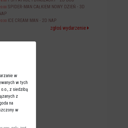
18:00
SPIDER-MAN CAŁKIEM NOWY DZIEŃ - 3D
20:00
NAP
ICE CREAM MAN - 2D NAP
20:30
zgłoś wydarzenie
arzanie w
sywanych w tych
.o., z siedzibą
iązanych z
Zgoda na
eszczony w