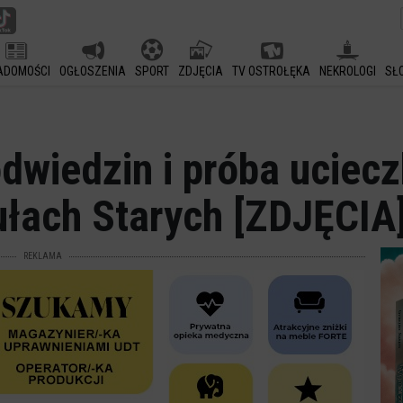
ADOMOŚCI
OGŁOSZENIA
SPORT
ZDJĘCIA
TV OSTROŁĘKA
NEKROLOGI
SŁ
dwiedzin i próba uciecz
łach Starych [ZDJĘCIA
REKLAMA