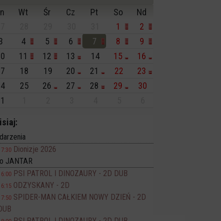
n
Wt
Śr
Cz
Pt
So
Nd
7
28
29
30
31
1
2
3
4
5
6
7
8
9
0
11
12
13
14
15
16
7
18
19
20
21
22
23
4
25
26
27
28
29
30
1
1
2
3
4
5
6
isiaj:
darzenia
Dionizje 2026
17:30
no JANTAR
PSI PATROL I DINOZAURY - 2D DUB
16:00
ODZYSKANY - 2D
16:15
SPIDER-MAN CAŁKIEM NOWY DZIEŃ - 2D
17:50
DUB
PSI PATROL I DINOZAURY - 2D DUB