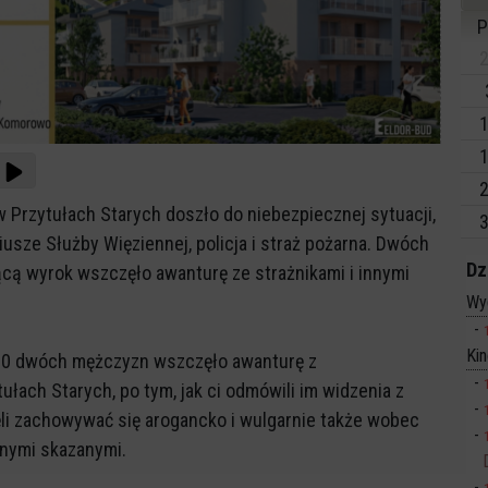
P
2
1
1
2
 Przytułach Starych doszło do niebezpiecznej sytuacji,
3
iusze Służby Więziennej, policja i straż pożarna. Dwóch
Dz
ą wyrok wszczęło awanturę ze strażnikami i innymi
Wy
Ki
:00 dwóch mężczyzn wszczęło awanturę z
łach Starych, po tym, jak ci odmówili im widzenia z
li zachowywać się arogancko i wulgarnie także wobec
nnymi skazanymi.