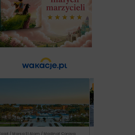
Lato 2026
Egipt / Marsa El Alam / Madinat Coraya
Grecja / Samos / Vo