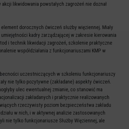
w akcji likwidowania powstałych zagrożeń nie doznał
 element dorocznych ćwiczeń służby więziennej. Miały
 umiejętności kadry zarządzającej w zakresie kierowania
od i technik likwidacji zagrożeń, szkolenie praktyczne
onalenie współdziałania z funkcjonariuszami KMP w
becności uczestniczących w szkoleniu funkcjonariuszy
tały nie tylko pozytywne (zakładane) aspekty ćwiczeń.
ogłyby ulec ewentualnej zmianie, co stanowić ma
acjonalizacji zakładanych i praktycznie realizowanych
wiących rzeczywisty poziom bezpieczeństwa zakładu
udziału w nich, i w aktywnej analizie zastosowanych
 byli nie tylko funkcjonariusze Służby Więziennej, ale