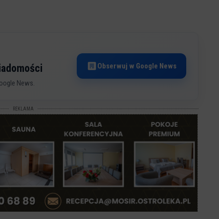
Obserwuj w Google News
wiadomości
oogle News.
REKLAMA