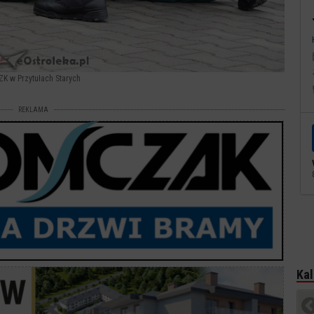
 ZK w Przytułach Starych
REKLAMA
Kal