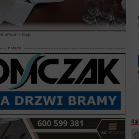
fot. www.ostroleka.pl
REKLAMA
Kal