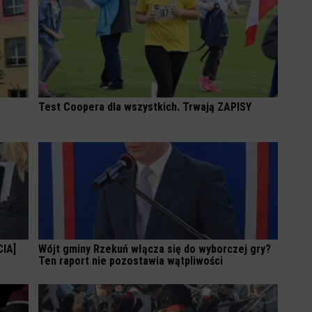
Test Coopera dla wszystkich. Trwają ZAPISY
CIA]
Wójt gminy Rzekuń włącza się do wyborczej gry?
Ten raport nie pozostawia wątpliwości