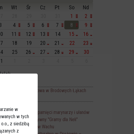
n
Wt
Śr
Cz
Pt
So
Nd
7
28
29
30
31
1
2
3
4
5
6
7
8
9
0
11
12
13
14
15
16
7
18
19
20
21
22
23
4
25
26
27
28
29
30
1
1
2
3
4
5
6
isiaj:
rezy, Bale, Dancingi
Zabawa odpustowa w Brodowych Łąkach
20:00
darzenia
Dionizje 2026
17:30
arzanie w
Rajd rowerowy pamięci marynarzy i ułanów
10:00
sywanych w tych
Turniej charytatywny "Gramy dla Neli"
12:00
.o., z siedzibą
Piknik rodzinny w Wachu
14:00
iązanych z
Piknik Wiejski Kulturalnie w Drężewie –