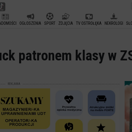
ADOMOŚCI
OGŁOSZENIA
SPORT
ZDJĘCIA
TV OSTROŁĘKA
NEKROLOGI
SŁ
uck patronem klasy w Z
REKLAMA