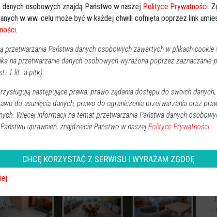
 danych osobowych znajdą Państwo w naszej
Polityce Prywatności
. 
czas podpisania umowy o patronacie nad klasą –
anych w ww. celu może być w każdej chwili cofnięta poprzez link umi
ramowania na najwyższym poziomie, my liczymy na
ności
.
j firmie po ukończeniu nauki. Tworzymy też naszym
nia – dodał Rutkowski.
 przetwarzania Państwa danych osobowych zawartych w plikach cookie w
ika na przetwarzanie danych osobowych wyrażona poprzez zaznaczanie
t. 1 lit. a pltk).
Sp
zysługują następujące prawa: prawo żądania dostępu do swoich danych,
Obserwuj w Google News
wiadomości
rawo do usunięcia danych, prawo do ograniczenia przetwarzania oraz pra
nych. Więcej informacji na temat przetwarzania Państwa danych osobowy
oogle News.
 Państwu uprawnień, znajdziecie Państwo w naszej
Polityce Prywatności.
Ki
REKLAMA
CHCĘ KORZYSTAĆ Z SERWISU I WYRAŻAM ZGODĘ
iej