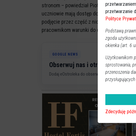
przetwarzaniem
stronom – powiedział Piotr Rutkowski pod
przetwarzanie d
uczniowie mają dostęp do sprzętu i oprog
Polityce Prywat
podjęcie przez część z nich pracy w nasze
pracownikom warunki do dalszego kształce
Podstawą prawną
zgoda użytkown
okienka (art. 6 us
GOOGLE NEWS
Użytkownikom pr
Obserwuj nas i otrzymuj nowe 
sprostowania, p
przenoszenia da
Dodaj eOstroleka do obserwowanych źródeł w G
przysługujących
Zdecyduję późn