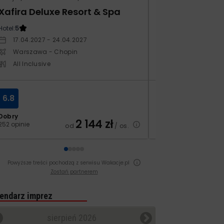
Xafira Deluxe Resort & Spa
Club Side Coa
Hotel:
5
Hotel:
5
17.04.2027 - 24.04.2027
20.10.2027 - 27.
Warszawa - Chopin
Warszawa - Ch
All Inclusive
All Inclusive
6.8
7.2
Dobry
Dobry
2 144
zł
252 opinie
518 opinii
od
/ os.
Powyższe treści pochodzą z serwisu Wakacje.pl
Zostań partnerem
endarz imprez
sierpień 2026