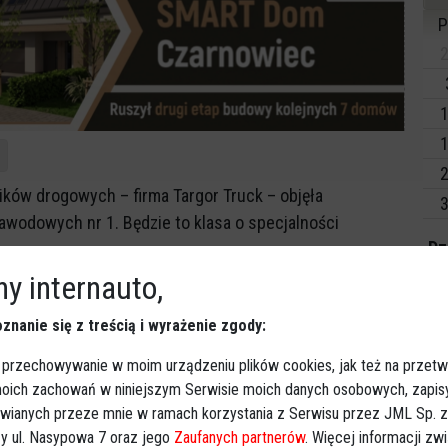
P
2
1
1
2
ków drogowych – firma Targor Truck – objęła
3
awodowych nr 1. Będzie to klasa o specjalności
Dz
Imp
y internauto,
ewoźnikiem podpisali: prezydent Ostrołęki, Janusz
znanie się z treścią i wyrażenie zgody:
Wy
or Truck. Dzięki porozumieniu uczniowie będą mogli
korzystając z dostępnych tam nowoczesnych rozwiązań i
 przechowywanie w moim urządzeniu plików cookies, jak też na przetw
ą mogli liczyć na oferty pracy.
 moich zachowań w niniejszym Serwisie moich danych osobowych, zapi
awianych przeze mnie w ramach korzystania z Serwisu przez JML Sp. z o
y ul. Nasypowa 7 oraz jego
Zaufanych partnerów
. Więcej informacji zw
im