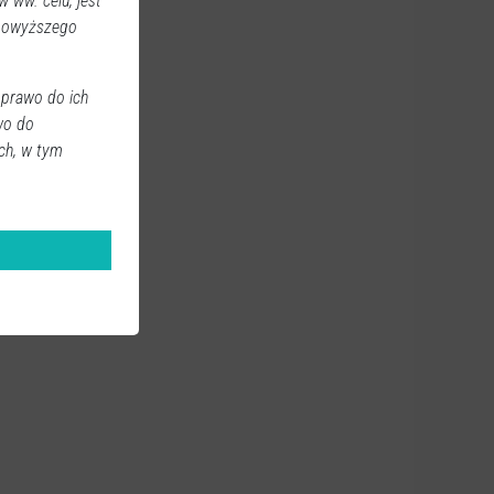
 ww. celu, jest
 powyższego
 prawo do ich
wo do
ch, w tym