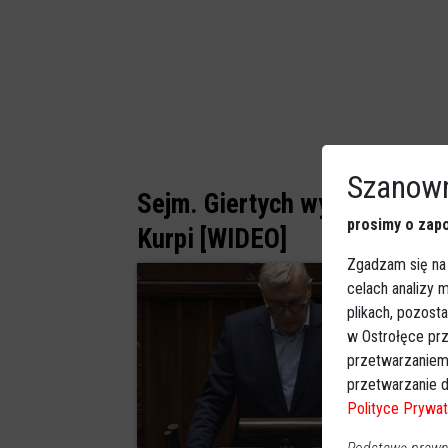
Szanown
Sejm. Giertych wymienił naz
prosimy o zapo
Kurpi [WIDEO]
Zgadzam się na
celach analizy
plikach, pozost
w Ostrołęce prz
przetwarzaniem
przetwarzanie d
Polityce Prywat