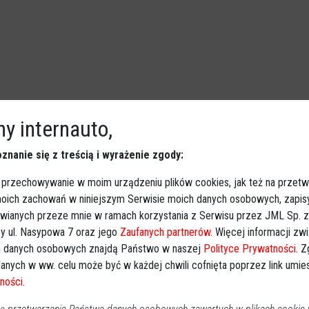
y internauto,
wiska poległych. W tym bohatera z
znanie się z treścią i wyrażenie zgody:
 przechowywanie w moim urządzeniu plików cookies, jak też na przetw
Polska
2026-01-24 07:00
 moich zachowań w niniejszym Serwisie moich danych osobowych, zapi
Poseł Roman Giertych (KO) przypomniał w Sejmie
awianych przeze mnie w ramach korzystania z Serwisu przez JML Sp. z o
nazwiska polskich żołnierzy poległych w Afganistanie.
y ul. Nasypowa 7 oraz jego
Zaufanych partnerów
. Więcej informacji zw
Wspomniał też żołnierza z gminy Czarnia, który stracił
 danych osobowych znajdą Państwo w naszej
Polityce Prywatności
. 
życie w tragicznych okolicznościach.
anych w ww. celu może być w każdej chwili cofnięta poprzez link umi
ności
.