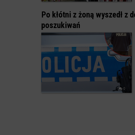
Po kłótni z żoną wyszedł z d
poszukiwań
0