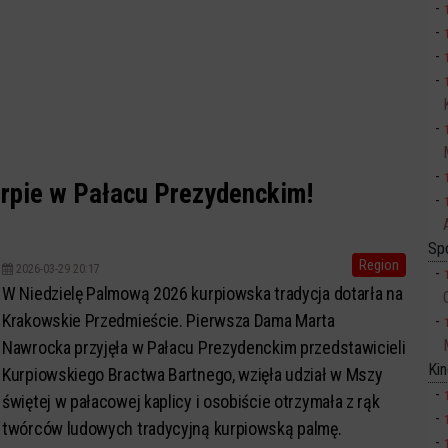
rpie w Pałacu Prezydenckim!
Sp
Region
2026-03-29 20:17
W Niedzielę Palmową 2026 kurpiowska tradycja dotarła na
Krakowskie Przedmieście. Pierwsza Dama Marta
Nawrocka przyjęła w Pałacu Prezydenckim przedstawicieli
Ki
Kurpiowskiego Bractwa Bartnego, wzięła udział w Mszy
świętej w pałacowej kaplicy i osobiście otrzymała z rąk
twórców ludowych tradycyjną kurpiowską palmę.