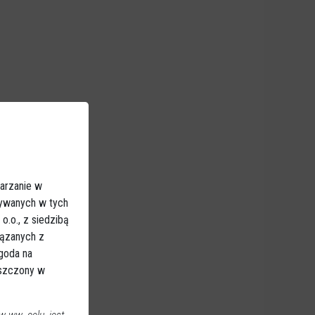
arzanie w
sywanych w tych
.o., z siedzibą
iązanych z
Zgoda na
eszczony w