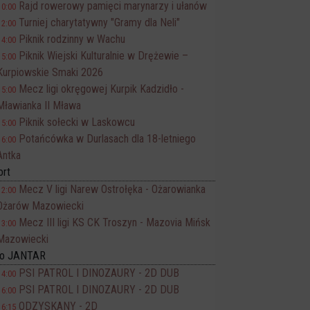
Rajd rowerowy pamięci marynarzy i ułanów
10:00
Turniej charytatywny "Gramy dla Neli"
12:00
Piknik rodzinny w Wachu
14:00
Piknik Wiejski Kulturalnie w Drężewie –
15:00
Kurpiowskie Smaki 2026
Mecz ligi okręgowej Kurpik Kadzidło -
15:00
Mławianka II Mława
Piknik sołecki w Laskowcu
15:00
Potańcówka w Durlasach dla 18-letniego
16:00
Antka
ort
Mecz V ligi Narew Ostrołęka - Ożarowianka
12:00
Ożarów Mazowiecki
Mecz III ligi KS CK Troszyn - Mazovia Mińsk
13:00
Mazowiecki
no JANTAR
PSI PATROL I DINOZAURY - 2D DUB
14:00
PSI PATROL I DINOZAURY - 2D DUB
16:00
ODZYSKANY - 2D
16:15