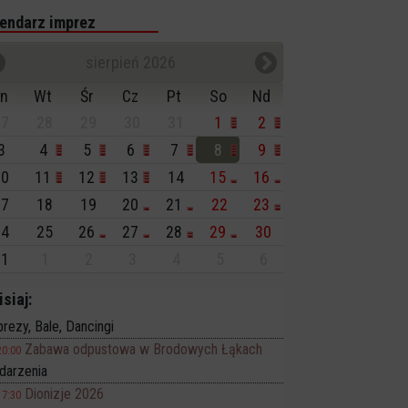
endarz imprez
sierpień 2026
n
Wt
Śr
Cz
Pt
So
Nd
7
28
29
30
31
1
2
3
4
5
6
7
8
9
0
11
12
13
14
15
16
7
18
19
20
21
22
23
4
25
26
27
28
29
30
1
1
2
3
4
5
6
isiaj:
rezy, Bale, Dancingi
Zabawa odpustowa w Brodowych Łąkach
20:00
darzenia
Dionizje 2026
17:30