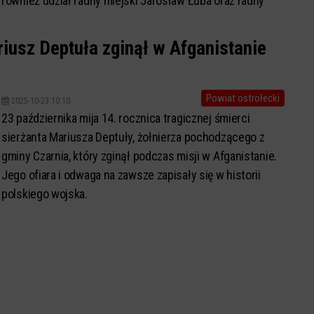
również udział radny miejski Jarosław Łuba oraz radny
osiedlowy Piotr Romanowski.
iusz Deptuła zginął w Afganistanie
Powiat ostrołecki
2025-10-23 10:10
23 października mija 14. rocznica tragicznej śmierci
sierżanta Mariusza Deptuły, żołnierza pochodzącego z
gminy Czarnia, który zginął podczas misji w Afganistanie.
Jego ofiara i odwaga na zawsze zapisały się w historii
polskiego wojska.