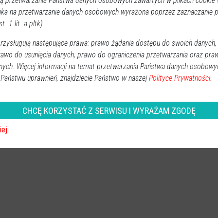
 przetwarzania Państwa danych osobowych zawartych w plikach cookie w
ika na przetwarzanie danych osobowych wyrażona poprzez zaznaczanie
t. 1 lit. a pltk).
portowy hołd dla wieloletniego
zysługują następujące prawa: prawo żądania dostępu do swoich danych,
rawo do usunięcia danych, prawo do ograniczenia przetwarzania oraz pra
Sport
nych. Więcej informacji na temat przetwarzania Państwa danych osobowy
2025-12-30 15:47
W miniony weekend w halach sportowych w Kadzidle i
 Państwu uprawnień, znajdziecie Państwo w naszej
Polityce Prywatności.
Chudku odbył się Memoriał Łukasza Pokory, turniej piłki
halowej, który jest wzruszającym hołdem dla człowieka,
CHCĘ KORZYSTAĆ Z SERWISU I WYRAŻAM ZGODĘ
który na trwałe zapisał się w historii lokalnego futbolu.
iej