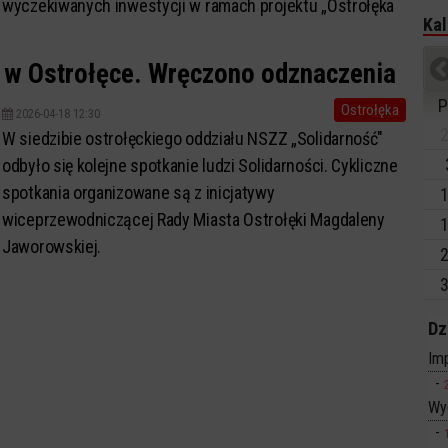
wyczekiwanych inwestycji w ramach projektu „Ostrołęka
Kal
– młodzi w centrum”, dofinansowanego ...
i w Ostrołęce. Wręczono odznaczenia
P
Ostrołęka
2026-04-18 12:30
2
W siedzibie ostrołęckiego oddziału NSZZ „Solidarność"
odbyło się kolejne spotkanie ludzi Solidarności. Cykliczne
spotkania organizowane są z inicjatywy
1
wiceprzewodniczącej Rady Miasta Ostrołęki Magdaleny
1
Jaworowskiej.
2
3
Dz
Imp
Wy