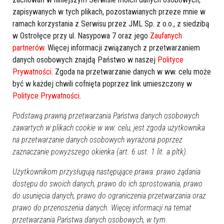
zapisywanych w tych plikach, pozostawianych przeze mnie w
ramach korzystania z Serwisu przez JML Sp. z o.o., z siedzibą
w Ostrołęce przy ul. Nasypowa 7 oraz jego
Zaufanych
partnerów
. Więcej informacji związanych z przetwarzaniem
danych osobowych znajdą Państwo w naszej
Polityce
Prywatności
. Zgoda na przetwarzanie danych w ww. celu może
być w każdej chwili cofnięta poprzez link umieszczony w
Polityce Prywatności
.
Zobacz również
Podstawą prawną przetwarzania Państwa danych osobowych
zawartych w plikach cookie w ww. celu, jest zgoda użytkownika
na przetwarzanie danych osobowych wyrażona poprzez
zaznaczanie powyższego okienka (art. 6 ust. 1 lit. a pltk).
Użytkownikom przysługują następujące prawa: prawo żądania
dostępu do swoich danych, prawo do ich sprostowania, prawo
do usunięcia danych, prawo do ograniczenia przetwarzania oraz
Ostrołęccy parlamentarzyści
Senator Mamątow: Nowa
przeciw związkom
elektrownia zostanie
prawo do przenoszenia danych. Więcej informacji na temat
partnerskim
wybudowana, kiedy PiS
przetwarzania Państwa danych osobowych, w tym
przejmie władzę