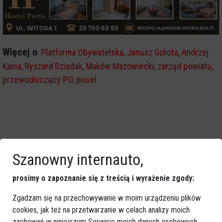
Więcej o
:
Platforma Obywatelska
,
Janusz Gołota
,
Andrzej
Kania
,
Ryszard Dziadak
,
Maków Mazowiecki
,
zarząd powiatu
,
przewodniczący PO
,
poseł
Szanowny internauto,
prosimy o zapoznanie się z treścią i wyrażenie zgody:
Zgadzam się na przechowywanie w moim urządzeniu plików
cookies, jak też na przetwarzanie w celach analizy moich
zachowań w niniejszym Serwisie moich danych osobowych,