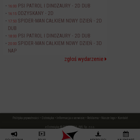
PSI PATROL I DINOZAURY - 2D DUB
16:00
ODZYSKANY - 2D
16:15
SPIDER-MAN CAŁKIEM NOWY DZIEŃ - 2D
17:50
DUB
PSI PATROL I DINOZAURY - 2D DUB
18:00
SPIDER-MAN CAŁKIEM NOWY DZIEŃ - 3D
20:00
NAP
zgłoś wydarzenie
Polityka prywatności
•
Ostrołęka
•
Informacja o serwisie
•
Reklama
•
Nasze logo
•
Kontakt
eOstrołęka © 2006 - 2026 JML Sp. z o.o.
czas: 0.02 s.