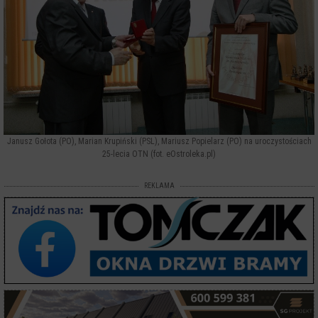
Janusz Gołota (PO), Marian Krupiński (PSL), Mariusz Popielarz (PO) na uroczystościach
25-lecia OTN (fot. eOstroleka.pl)
REKLAMA