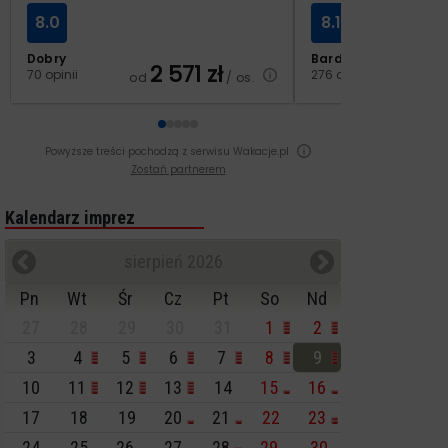
8.0
8.1
Dobry
Bardzo dobry
2 571
zł
3
70 opinii
276 opinii
od
/ os.
od
Powyższe treści pochodzą z serwisu Wakacje.pl
Zostań partnerem
Kalendarz imprez
sierpień 2026
Pn
Wt
Śr
Cz
Pt
So
Nd
27
28
29
30
31
1
2
3
4
5
6
7
8
9
10
11
12
13
14
15
16
17
18
19
20
21
22
23
24
25
26
27
28
29
30