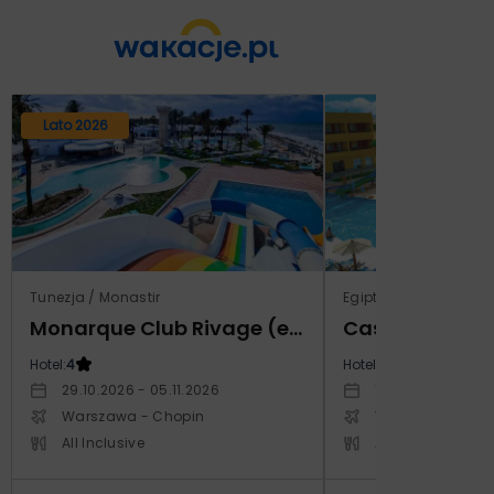
Lato 2026
Tunezja / Monastir
Egipt / Marsa El Alam 
Monarque Club Rivage (ex Calimera)
Hotel:
4
Hotel:
5
29.10.2026 - 05.11.2026
12.03.2027 - 19.0
Warszawa - Chopin
Warszawa - Cho
All Inclusive
All Inclusive