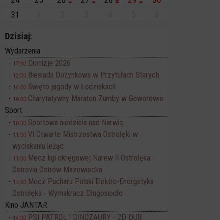
31
1
2
3
4
5
6
Dzisiaj:
Wydarzenia
Dionizje 2026
17:30
Biesiada Dożynkowa w Przytułach Starych
12:00
Święto jagody w Łodziskach
14:00
Charytatywny Maraton Zumby w Goworowie
16:00
Sport
Sportowa niedziela nad Narwią
10:00
VI Otwarte Mistrzostwa Ostrołęki w
11:00
wyciskaniu leżąc
Mecz ligi okręgowej Narew II Ostrołęka -
11:00
Ostrovia Ostrów Mazowiecka
Mecz Pucharu Polski Elektro-Energetyka
17:30
Ostrołęka - Wymakracz Długosiodło
Kino JANTAR
PSI PATROL I DINOZAURY - 2D DUB
14:00