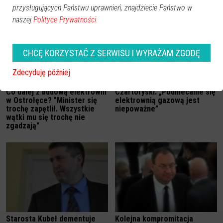
przysługujących Państwu uprawnień, znajdziecie Państwo w
naszej
Polityce Prywatności.
CHCĘ KORZYSTAĆ Z SERWISU I WYRAŻAM ZGODĘ
Zdecyduję później
Co dalej z budową elektrowni
Czartoryski: „Podniecanie się
w Ostrołęce? "Minister się
elektrownią gazową jest
trochę zapętlił. Wszystkie
niepoważne”
wątki mu się trochę nie
zgadzają"
Starosta Kubeł dementuje
Kolejna kompromitacja