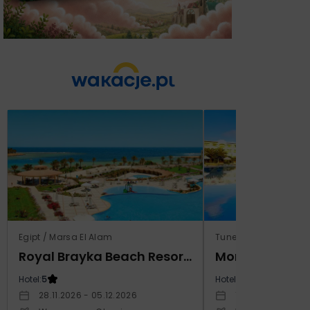
Egipt / Marsa El Alam
Tunezja / Al-Mahdijj
Royal Brayka Beach Resort (ex Zee Brayka)
Monarque El F
Hotel:
5
Hotel:
4
28.11.2026 - 05.12.2026
19.11.2026 - 26.11