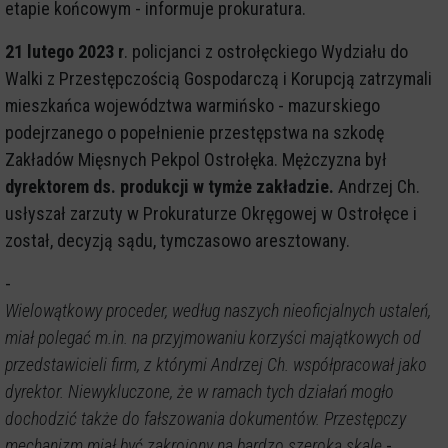
etapie końcowym - informuje prokuratura.
21 lutego 2023 r
. policjanci z ostrołęckiego Wydziału do
Walki z Przestępczością Gospodarczą i Korupcją zatrzymali
mieszkańca województwa warmińsko - mazurskiego
podejrzanego o popełnienie przestępstwa na szkodę
Zakładów Mięsnych Pekpol Ostrołęka. Mężczyzna był
dyrektorem ds. produkcji w tymże zakładzie.
Andrzej Ch.
usłyszał zarzuty w Prokuraturze Okręgowej w Ostrołęce i
został, decyzją sądu, tymczasowo aresztowany.
-
Wielowątkowy proceder, według naszych nieoficjalnych ustaleń,
miał polegać m.in. na przyjmowaniu korzyści majątkowych od
przedstawicieli firm, z którymi Andrzej Ch. współpracował jako
dyrektor. Niewykluczone, że w ramach tych działań mogło
dochodzić także do fałszowania dokumentów. Przestępczy
mechanizm miał być zakrojony na bardzo szeroką skalę
-