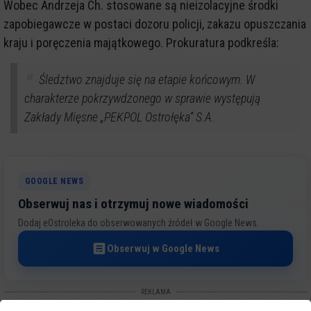
Wobec Andrzeja Ch. stosowane są nieizolacyjne środki
zapobiegawcze w postaci dozoru policji, zakazu opuszczania
kraju i poręczenia majątkowego. Prokuratura podkreśla:
Śledztwo znajduje się na etapie końcowym. W
charakterze pokrzywdzonego w sprawie występują
Zakłady Mięsne „PEKPOL Ostrołęka” S.A.
GOOGLE NEWS
Obserwuj nas i otrzymuj nowe wiadomości
Dodaj eOstroleka do obserwowanych źródeł w Google News.
Obserwuj w Google News
REKLAMA