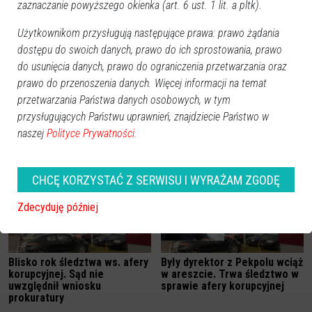
zaznaczanie powyższego okienka (art. 6 ust. 1 lit. a pltk).
Użytkownikom przysługują następujące prawa: prawo żądania
dostępu do swoich danych, prawo do ich sprostowania, prawo
do usunięcia danych, prawo do ograniczenia przetwarzania oraz
prawo do przenoszenia danych. Więcej informacji na temat
przetwarzania Państwa danych osobowych, w tym
przysługujących Państwu uprawnień, znajdziecie Państwo w
naszej
Polityce Prywatności.
Zobacz również
CHCĘ KORZYSTAĆ Z SERWISU I WYRAŻAM ZGODĘ
Zdecyduję później
Blisko rok śledztwa ws. afery
Były dyrektor z Pekpolu wciąż
korupcyjnej. Sąd nie
w areszcie. Trwa śledztwo w
uwzględnił wniosku
sprawie afery korupcyjnej
prokuratury