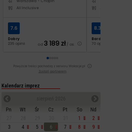
Warszawa - Chopin
Warszawa - Cho
All Inclusive
All Inclusive
7.6
8.3
Dobry
Bardzo dobry
3 189
zł
2
235 opinii
70 opinii
od
/ os.
od
Powyższe treści pochodzą z serwisu Wakacje.pl
Zostań partnerem
Kalendarz imprez
sierpień 2026
Pn
Wt
Śr
Cz
Pt
So
Nd
27
28
29
30
31
1
2
3
4
5
6
7
8
9