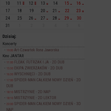
10
11
12
13
14
15
16
17
18
19
20
21
22
23
24
25
26
27
28
29
30
31
1
2
3
4
5
6
Dzisiaj:
Koncerty
Art-Czwartek Ilona Jaworska
19:00
Kino JANTAR
FLEAK. FUTRZAK I JA - 2D DUB
11:00
EKIPA ZWIERZAKÓW - 2D DUB
15:30
WYSCHNIĘCI - 2D DUB
16:30
SPIDER-MAN CAŁKIEM NOWY DZIEŃ - 2D
17:00
DUB
MISTRZYNIE - 2D NAP
18:10
MISTRZYNIE - 2D LEKTOR
18:10
SPIDER-MAN CAŁKIEM NOWY DZIEŃ - 3D
20:00
NAP