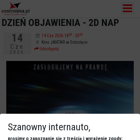
DZIEŃ OBJAWIENIA - 2D NAP
14
00
00
14 Cze 2026 18
- 20
Kino JANTAR w Ostrołęce
Cze
Udostępnij
2026
Szanowny internauto,
prosimy o zapoznanie się z treścią i wyrażenie zgody: