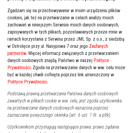
Zgadzam się na przechowywanie w moim urządzeniu plików
cookies, jak też na przetwarzanie w celach analizy moich
zachowań w niniejszym Serwisie moich danych osobowych,
zapisywanych w tych plikach, pozostawianych przeze mnie w
ramach korzystania z Serwisu przez JML Sp. z o.o., z siedzibą
w Ostrołęce przy ul. Nasypowa 7 oraz jego
Zaufanych
partnerów
. Więcej informacji związanych z przetwarzaniem
danych osobowych znajdą Państwo w naszej
Polityce
Prywatności
. Zgoda na przetwarzanie danych w ww. celu może
być w każdej chwili cofnięta poprzez link umieszczony w
Polityce Prywatności
.
Podstawą prawną przetwarzania Państwa danych osobowych
zawartych w plikach cookie w ww. celu, jest zgoda użytkownika
na przetwarzanie danych osobowych wyrażona poprzez
Prod. USA 2026, thriller/sci-fi, 145 min
zaznaczanie powyższego okienka (art. 6 ust. 1 lit. a pltk).
Gdybyś dowiedział się, że nie jesteśmy sami, gdyby ktoś
Użytkownikom przysługują następujące prawa: prawo żądania
ci to udowodnił, czy byś się przestraszył?