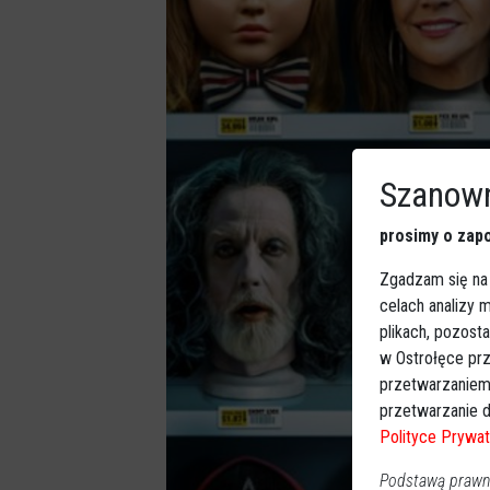
Szanown
prosimy o zapo
Zgadzam się na
celach analizy
plikach, pozost
w Ostrołęce prz
przetwarzaniem
przetwarzanie d
Polityce Prywat
Podstawą prawną