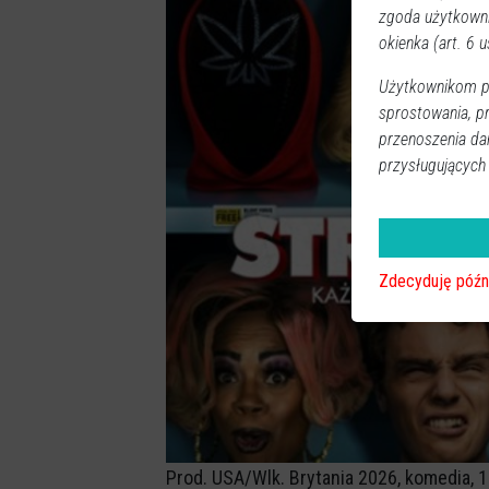
zgoda użytkown
okienka (art. 6 us
Użytkownikom pr
sprostowania, p
przenoszenia da
przysługujących
Zdecyduję późn
Prod. USA/Wlk. Brytania 2026, komedia, 