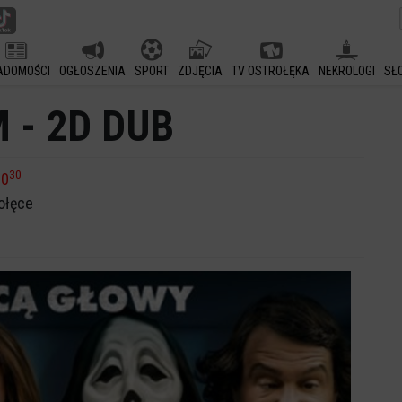
ADOMOŚCI
OGŁOSZENIA
SPORT
ZDJĘCIA
TV OSTROŁĘKA
NEKROLOGI
SŁ
 - 2D DUB
30
20
ołęce