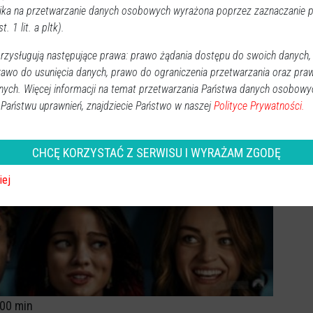
ika na przetwarzanie danych osobowych wyrażona poprzez zaznaczanie
t. 1 lit. a pltk).
zysługują następujące prawa: prawo żądania dostępu do swoich danych,
rawo do usunięcia danych, prawo do ograniczenia przetwarzania oraz pra
nych. Więcej informacji na temat przetwarzania Państwa danych osobowy
 Państwu uprawnień, znajdziecie Państwo w naszej
Polityce Prywatności.
CHCĘ KORZYSTAĆ Z SERWISU I WYRAŻAM ZGODĘ
iej
100 min