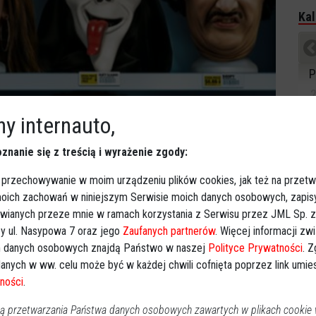
Kal
P
2
y internauto,
1
znanie się z treścią i wyrażenie zgody:
1
2
 przechowywanie w moim urządzeniu plików cookies, jak też na przetw
 moich zachowań w niniejszym Serwisie moich danych osobowych, zapi
3
awianych przeze mnie w ramach korzystania z Serwisu przez JML Sp. z o
Dz
y ul. Nasypowa 7 oraz jego
Zaufanych partnerów
. Więcej informacji zw
 danych osobowych znajdą Państwo w naszej
Polityce Prywatności
. 
Wy
anych w ww. celu może być w każdej chwili cofnięta poprzez link umi
ności
.
Ki
 przetwarzania Państwa danych osobowych zawartych w plikach cookie w