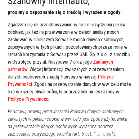
Szanowny internauto,
prosimy o zapoznanie się z treścią i wyrażenie zgody:
Zgadzam się na przechowywanie w moim urządzeniu plików
cookies, jak też na przetwarzanie w celach analizy moich
zachowań w niniejszym Serwisie moich danych osobowych,
zapisywanych w tych plikach, pozostawianych przeze mnie w
ramach korzystania z Serwisu przez JML Sp. z o.o., z siedzibą
w Ostrołęce przy ul. Nasypowa 7 oraz jego
Zaufanych
partnerów
. Więcej informacji związanych z przetwarzaniem
danych osobowych znajdą Państwo w naszej
Polityce
Prywatności
. Zgoda na przetwarzanie danych w ww. celu może
być w każdej chwili cofnięta poprzez link umieszczony w
Polityce Prywatności
.
Podstawą prawną przetwarzania Państwa danych osobowych
Prod. USA/Wlk. Brytania 2026, komedia, 100 min
zawartych w plikach cookie w ww. celu, jest zgoda użytkownika
na przetwarzanie danych osobowych wyrażona poprzez
Dwóch przyjaciół po raz kolejny wpada w sam środek
zaznaczanie powyższego okienka (art. 6 ust. 1 lit. a pltk).
chaosu z udziałem zabójców, potworów i