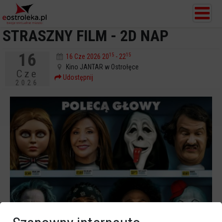
STRASZNY FILM - 2D NAP
16
15
15
16 Cze 2026 20
- 22
Kino JANTAR w Ostrołęce
Cze
Udostępnij
2026