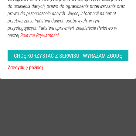
Więcej o
do usunięcia danych, prawo do ograniczenia przetwarzania oraz
:
Borysław
,
Rzekuń
,
Ukraina
,
wojna
prawo do przenoszenia danych. Więcej informacji na temat
przetwarzania Państwa danych osobowych, w tym
przysługujących Państwu uprawnień, znajdziecie Państwo w
naszej
Polityce Prywatności.
CHCĘ KORZYSTAĆ Z SERWISU I WYRAŻAM ZGODĘ
Zdecyduję później