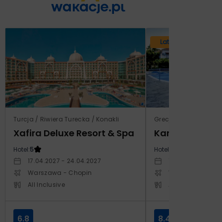
Lato 2026
Turcja / Riwiera Turecka / Konakli
Grecja / Samos / Vo
Xafira Deluxe Resort & Spa
Kampos Villag
Hotel:
5
Hotel:
3.5
17.04.2027 - 24.04.2027
10.10.2026 - 17.1
Warszawa - Chopin
Warszawa - Cho
All Inclusive
All Inclusive
6.8
8.4