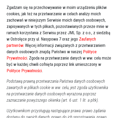
Zgadzam się na przechowywanie w moim urządzeniu plików
cookies, jak też na przetwarzanie w celach analizy moich
zachowań w niniejszym Serwisie moich danych osobowych,
zapisywanych w tych plikach, pozostawianych przeze mnie w
ramach korzystania z Serwisu przez JML Sp. z o.o., z siedzibą
GOOGLE NEWS
w Ostrołęce przy ul. Nasypowa 7 oraz jego
Zaufanych
partnerów
. Więcej informacji związanych z przetwarzaniem
Obserwuj nas i otrzymuj nowe wiadomości
danych osobowych znajdą Państwo w naszej
Polityce
Dodaj eOstroleka do obserwowanych źródeł w Google News.
Prywatności
. Zgoda na przetwarzanie danych w ww. celu może
Obserwuj w Google News
być w każdej chwili cofnięta poprzez link umieszczony w
Polityce Prywatności
.
REKLAMA
Podstawą prawną przetwarzania Państwa danych osobowych
zawartych w plikach cookie w ww. celu, jest zgoda użytkownika
na przetwarzanie danych osobowych wyrażona poprzez
zaznaczanie powyższego okienka (art. 6 ust. 1 lit. a pltk).
Użytkownikom przysługują następujące prawa: prawo żądania
dostępu do swoich danych, prawo do ich sprostowania, prawo