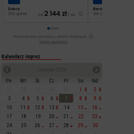
Dobry
Bardzo dobry
2 144
zł
2
252 opinie
129 opinii
od
/ os.
od
Powyższe treści pochodzą z serwisu Wakacje.pl
Zostań partnerem
Kalendarz imprez
sierpień 2026
Pn
Wt
Śr
Cz
Pt
So
Nd
27
28
29
30
31
1
2
3
4
5
6
7
8
9
10
11
12
13
14
15
16
17
18
19
20
21
22
23
24
25
26
27
28
29
30