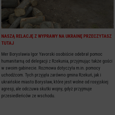
NASZĄ RELACJĘ Z WYPRAWY NA UKRAINĘ PRZECZYTASZ
TUTAJ
Mer Borysławia Igor Yavorski osobiście odebrał pomoc
humanitarną od delegacji z Rzekunia, przyjmując także gości
w swoim gabinecie. Rozmowa dotyczyła m.in. pomocy
uchodźcom. Tych przyjęła zarówno gmina Rzekuń, jak i
ukraińskie miasto Borysław, które jest wolne od rosyjskiej
agresji, ale odczuwa skutki wojny, gdyż przyjmuje
przesiedleńców ze wschodu.