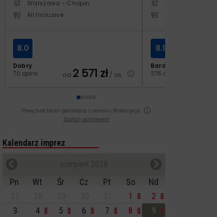
Warszawa - Chopin
Warszawa - Cho
All Inclusive
All Inclusive
8.0
8.1
Dobry
Bardzo dobry
2 571
zł
3
70 opinii
276 opinii
od
/ os.
od
Powyższe treści pochodzą z serwisu Wakacje.pl
Zostań partnerem
Kalendarz imprez
sierpień 2026
Pn
Wt
Śr
Cz
Pt
So
Nd
27
28
29
30
31
1
2
3
4
5
6
7
8
9