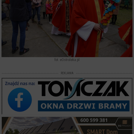
fot. eOstroleka.pl
REKLAMA