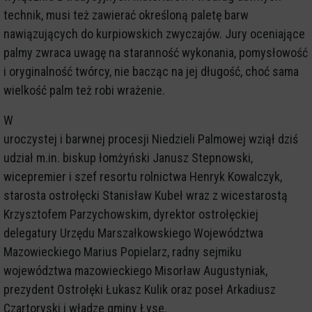
technik, musi też zawierać określoną paletę barw
nawiązujących do kurpiowskich zwyczajów. Jury oceniające
palmy zwraca uwagę na staranność wykonania, pomysłowość
i oryginalność twórcy, nie bacząc na jej długość, choć sama
wielkość palm też robi wrażenie.
W
uroczystej i barwnej procesji Niedzieli Palmowej wziął dziś
udział m.in. biskup łomżyński Janusz Stepnowski,
wicepremier i szef resortu rolnictwa Henryk Kowalczyk,
starosta ostrołęcki Stanisław Kubeł wraz z wicestarostą
Krzysztofem Parzychowskim, dyrektor ostrołęckiej
delegatury Urzędu Marszałkowskiego Województwa
Mazowieckiego Marius Popielarz, radny sejmiku
województwa mazowieckiego Misorław Augustyniak,
prezydent Ostrołęki Łukasz Kulik oraz poseł Arkadiusz
Czartoryski i władze gminy Łyse.