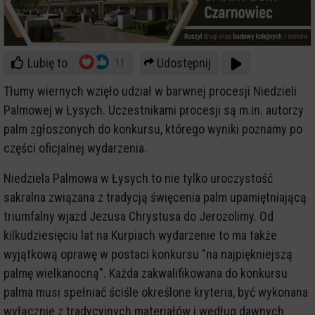
Lubię to
Udostępnij
11
Tłumy wiernych wzięło udział w barwnej procesji Niedzieli
Palmowej w Łysych. Uczestnikami procesji są m.in. autorzy
palm zgłoszonych do konkursu, którego wyniki poznamy po
części oficjalnej wydarzenia.
Niedziela Palmowa w Łysych to nie tylko uroczystość
sakralna związana z tradycją święcenia palm upamiętniającą
triumfalny wjazd Jezusa Chrystusa do Jerozolimy. Od
kilkudziesięciu lat na Kurpiach wydarzenie to ma także
wyjątkową oprawę w postaci konkursu "na najpiękniejszą
palmę wielkanocną". Każda zakwalifikowana do konkursu
palma musi spełniać ściśle określone kryteria, być wykonana
wyłącznie z tradycyjnych materiałów i według dawnych