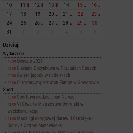
10
11
12
13
14
15
16
17
18
19
20
21
22
23
24
25
26
27
28
29
30
31
1
2
3
4
5
6
Dzisiaj:
Wydarzenia
Dionizje 2026
17:30
Biesiada Dożynkowa w Przytułach Starych
12:00
Święto jagody w Łodziskach
14:00
Charytatywny Maraton Zumby w Goworowie
16:00
Sport
Sportowa niedziela nad Narwią
10:00
VI Otwarte Mistrzostwa Ostrołęki w
11:00
wyciskaniu leżąc
Mecz ligi okręgowej Narew II Ostrołęka -
11:00
Ostrovia Ostrów Mazowiecka
Mecz Pucharu Polski Elektro-Energetyka
17:30