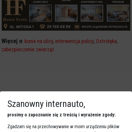
Więcej o
:
konie na ulicy
,
interwencja policji
,
Ostrołęka
,
zabezpieczenie zwierząt
Szanowny internauto,
prosimy o zapoznanie się z treścią i wyrażenie zgody:
Zgadzam się na przechowywanie w moim urządzeniu plików