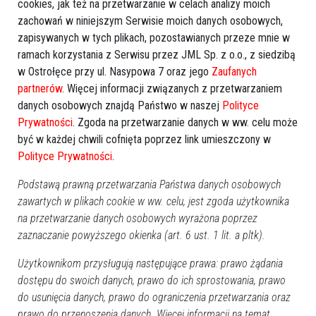
cookies, jak też na przetwarzanie w celach analizy moich
zachowań w niniejszym Serwisie moich danych osobowych,
zapisywanych w tych plikach, pozostawianych przeze mnie w
ramach korzystania z Serwisu przez JML Sp. z o.o., z siedzibą
w Ostrołęce przy ul. Nasypowa 7 oraz jego
Zaufanych
partnerów
. Więcej informacji związanych z przetwarzaniem
danych osobowych znajdą Państwo w naszej
Polityce
Prywatności
. Zgoda na przetwarzanie danych w ww. celu może
być w każdej chwili cofnięta poprzez link umieszczony w
Polityce Prywatności
.
Zobacz również
Podstawą prawną przetwarzania Państwa danych osobowych
zawartych w plikach cookie w ww. celu, jest zgoda użytkownika
na przetwarzanie danych osobowych wyrażona poprzez
zaznaczanie powyższego okienka (art. 6 ust. 1 lit. a pltk).
Użytkownikom przysługują następujące prawa: prawo żądania
dostępu do swoich danych, prawo do ich sprostowania, prawo
Wypadek o świcie pod
Zaufał "nieznajomej" z sieci,
Ostrołęką. Za kierownicą 21-
wysłał intymne zdjęcia. Teraz
do usunięcia danych, prawo do ograniczenia przetwarzania oraz
latek. Policja apeluje
ma kłopoty
prawo do przenoszenia danych. Więcej informacji na temat