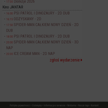
Dionizje 2026
17:30
Kino JANTAR
PSI PATROL I DINOZAURY - 2D DUB
16:00
ODZYSKANY - 2D
16:15
SPIDER-MAN CAŁKIEM NOWY DZIEŃ - 2D
17:50
DUB
PSI PATROL I DINOZAURY - 2D DUB
18:00
SPIDER-MAN CAŁKIEM NOWY DZIEŃ - 3D
20:00
NAP
ICE CREAM MAN - 2D NAP
20:30
zgłoś wydarzenie
Polityka prywatności
•
Ostrołęka
•
Informacja o serwisie
•
Reklama
•
Nasze logo
•
Kontakt