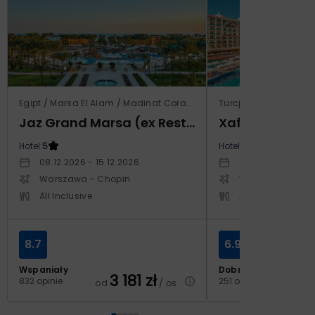
Egipt / Marsa El Alam / Madinat Coraya
Turcja / Riwiera Ture
Jaz Grand Marsa (ex Resta Grand Resort)
Xafira Deluxe 
Hotel:
5
Hotel:
5
08.12.2026 - 15.12.2026
17.04.2027 - 24.
Warszawa - Chopin
Warszawa - Cho
All Inclusive
All Inclusive
8.7
6.9
Wspaniały
Dobry
3 181
zł
2
832 opinie
251 opinii
od
/ os.
od