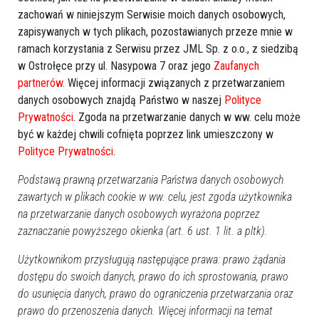
zachowań w niniejszym Serwisie moich danych osobowych,
Zobacz również
zapisywanych w tych plikach, pozostawianych przeze mnie w
ramach korzystania z Serwisu przez JML Sp. z o.o., z siedzibą
w Ostrołęce przy ul. Nasypowa 7 oraz jego
Zaufanych
partnerów
. Więcej informacji związanych z przetwarzaniem
danych osobowych znajdą Państwo w naszej
Polityce
Prywatności
. Zgoda na przetwarzanie danych w ww. celu może
być w każdej chwili cofnięta poprzez link umieszczony w
Skradzione w Niemczech
Podpalił auto i zniszczył
Polityce Prywatności
.
przyczepy znaleziono pod
poczekalnię w komendzie.
Ostrołęką [ZDJĘCIA]
Wszystko się nagrało [WIDEO]
Podstawą prawną przetwarzania Państwa danych osobowych
zawartych w plikach cookie w ww. celu, jest zgoda użytkownika
na przetwarzanie danych osobowych wyrażona poprzez
zaznaczanie powyższego okienka (art. 6 ust. 1 lit. a pltk).
Użytkownikom przysługują następujące prawa: prawo żądania
dostępu do swoich danych, prawo do ich sprostowania, prawo
do usunięcia danych, prawo do ograniczenia przetwarzania oraz
16-letni ostrołęczanin
Dyrektor z Pekpolu
zatrzymany w nocy z
aresztowany. Firma mogła
prawo do przenoszenia danych. Więcej informacji na temat