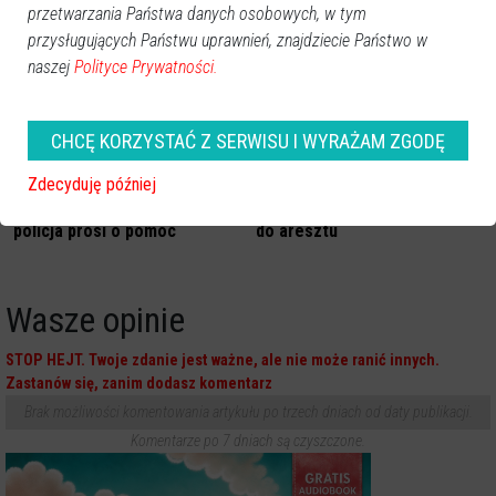
narkotykami
ponieść ogromne straty
przetwarzania Państwa danych osobowych, w tym
przysługujących Państwu uprawnień, znajdziecie Państwo w
naszej
Polityce Prywatności.
CHCĘ KORZYSTAĆ Z SERWISU I WYRAŻAM ZGODĘ
Zdecyduję później
W tych sprawach ostrołęcka
Pijany “damski bokser” trafił
policja prosi o pomoc
do aresztu
Wasze opinie
STOP HEJT. Twoje zdanie jest ważne, ale nie może ranić innych.
Zastanów się, zanim dodasz komentarz
Brak możliwości komentowania artykułu po trzech dniach od daty publikacji.
Komentarze po 7 dniach są czyszczone.