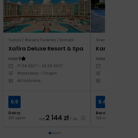
Turcja / Riwiera Turecka / Konakli
Grecja / Samos / Vo
Xafira Deluxe Resort & Spa
Kampos Villag
Hotel:
5
Hotel:
3.5
17.04.2027 - 24.04.2027
10.10.2026 - 17.1
Warszawa - Chopin
Warszawa - Cho
All Inclusive
All Inclusive
6.9
8.4
Dobry
Bardzo dobry
2 144
zł
2
251 opinii
129 opinii
od
/ os.
od