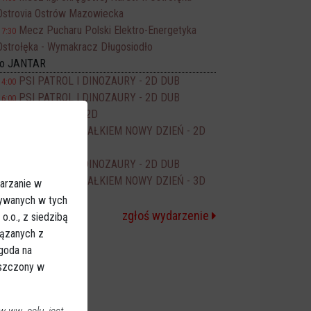
Ostrovia Ostrów Mazowiecka
Mecz Pucharu Polski Elektro-Energetyka
17:30
Ostrołęka - Wymakracz Długosiodło
no JANTAR
PSI PATROL I DINOZAURY - 2D DUB
14:00
PSI PATROL I DINOZAURY - 2D DUB
16:00
ODZYSKANY - 2D
16:15
SPIDER-MAN CAŁKIEM NOWY DZIEŃ - 2D
17:50
DUB
PSI PATROL I DINOZAURY - 2D DUB
18:00
SPIDER-MAN CAŁKIEM NOWY DZIEŃ - 3D
20:00
arzanie w
NAP
sywanych w tych
zgłoś wydarzenie
.o., z siedzibą
iązanych z
Zgoda na
eszczony w