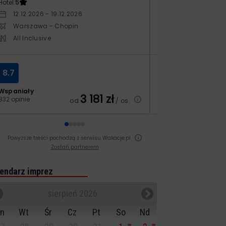
Hotel:
5
Hotel:
5
12.12.2026 - 19.12.2026
14.10.2026 - 21.1
Warszawa - Chopin
Warszawa - Ch
All Inclusive
All Inclusive
8.7
7.1
Wspaniały
Dobry
3 181
zł
832 opinie
210 opinii
od
/ os.
Powyższe treści pochodzą z serwisu Wakacje.pl
Zostań partnerem
endarz imprez
sierpień 2026
n
Wt
Śr
Cz
Pt
So
Nd