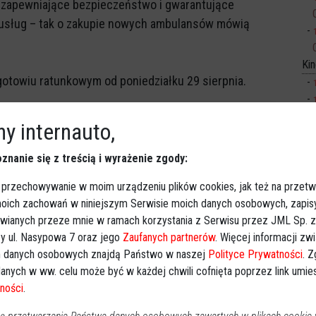
 zapewniające bezpieczeństwo i gwarantujące
 usług – tak o zakupie nowych ambulansów mówią
Ki
towiu ratunkowym od poniedziałku 29 sierpnia.
y internauto,
znanie się z treścią i wyrażenie zgody:
Obserwuj w Google News
wiadomości
oogle News.
 przechowywanie w moim urządzeniu plików cookies, jak też na przetw
 moich zachowań w niniejszym Serwisie moich danych osobowych, zapi
awianych przeze mnie w ramach korzystania z Serwisu przez JML Sp. z o
REKLAMA
y ul. Nasypowa 7 oraz jego
Zaufanych partnerów
. Więcej informacji zw
 danych osobowych znajdą Państwo w naszej
Polityce Prywatności
. 
anych w ww. celu może być w każdej chwili cofnięta poprzez link umi
ności
.