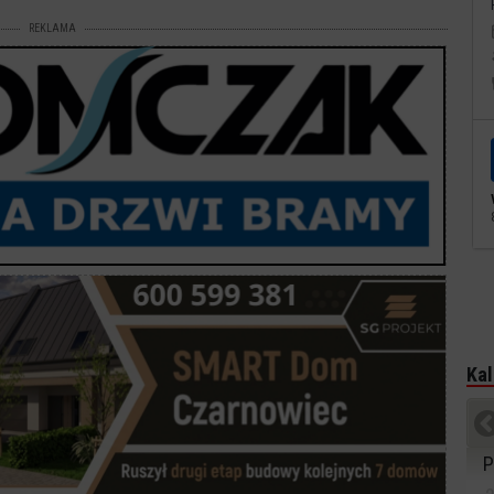
REKLAMA
Kal
P