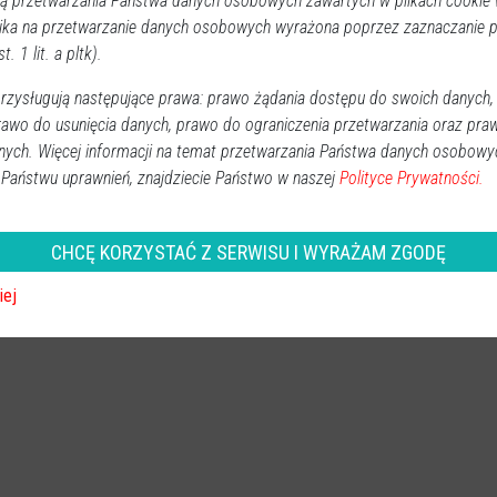
 przetwarzania Państwa danych osobowych zawartych w plikach cookie w
ika na przetwarzanie danych osobowych wyrażona poprzez zaznaczanie
t. 1 lit. a pltk).
zysługują następujące prawa: prawo żądania dostępu do swoich danych,
ambulans
,
karetka pogotowia
,
nowy ambulans Ostrołęka
,
rawo do usunięcia danych, prawo do ograniczenia przetwarzania oraz pra
nych. Więcej informacji na temat przetwarzania Państwa danych osobowy
 Państwu uprawnień, znajdziecie Państwo w naszej
Polityce Prywatności.
CHCĘ KORZYSTAĆ Z SERWISU I WYRAŻAM ZGODĘ
iej