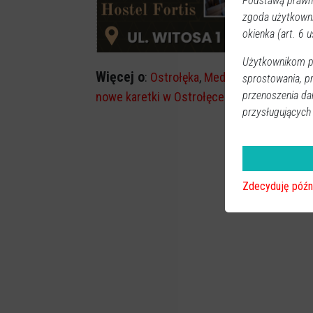
Podstawą prawną
zgoda użytkown
okienka (art. 6 us
Użytkownikom pr
Więcej o
:
Ostrołęka
,
Meditrans Ostrołęka
,
sprostowania, p
przenoszenia da
nowe karetki w Ostrołęce
przysługujących
Zdecyduję późn