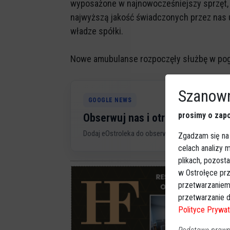
wyposażone w najnowocześniejszy sprzęt,
najwyższą jakość świadczonych przez nas
władze spółki.
Nowe amubulanse rozpoczęły służbę w pogo
Szanown
GOOGLE NEWS
prosimy o zapo
Obserwuj nas i otrzymuj nowe 
Dodaj eOstroleka do obserwowanych źródeł w G
Zgadzam się na
celach analizy
plikach, pozost
w Ostrołęce prz
przetwarzaniem
przetwarzanie d
Polityce Prywat