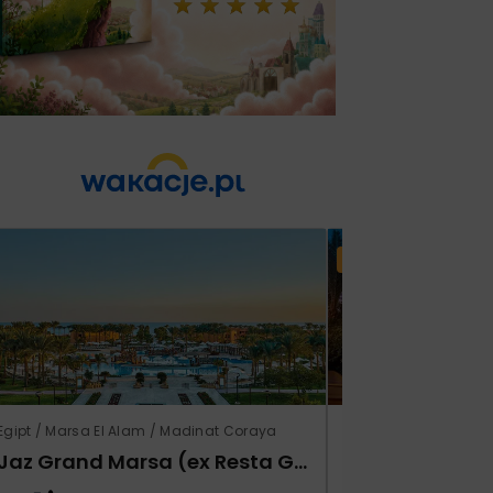
Lato 2026
Egipt / Marsa El Alam / Madinat Coraya
Turcja / Riwiera Tur
Jaz Grand Marsa (ex Resta Grand Resort)
Prestige Alan