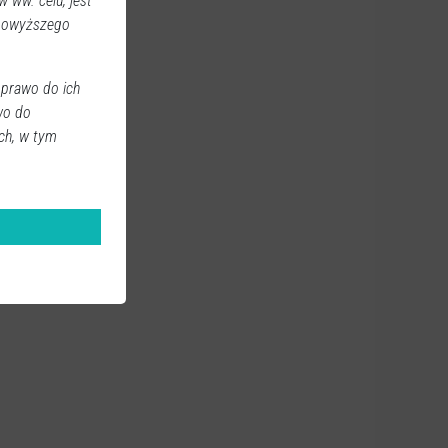
 ww. celu, jest
 powyższego
 prawo do ich
wo do
ch, w tym