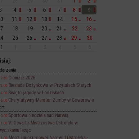
7
28
29
30
31
1
2
3
4
5
6
7
8
9
0
11
12
13
14
15
16
7
18
19
20
21
22
23
4
25
26
27
28
29
30
1
1
2
3
4
5
6
isiaj:
darzenia
Dionizje 2026
17:30
Biesiada Dożynkowa w Przytułach Starych
12:00
Święto jagody w Łodziskach
14:00
Charytatywny Maraton Zumby w Goworowie
16:00
ort
Sportowa niedziela nad Narwią
10:00
VI Otwarte Mistrzostwa Ostrołęki w
11:00
wyciskaniu leżąc
Mecz ligi okręgowej Narew II Ostrołęka -
11:00