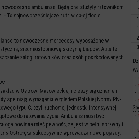
2
dwa nowoczesne ambulanse. Będą one służyły ratownikom
. - To najnowocześniejsze auta w całej flocie
1
1
2
bulanse to nowoczesne mercedesy wyposażone w
3
omatyczną, siedmiostopniową skrzynią biegów. Auta te
eszczanie załogi ratowników oraz osób poszkodowanych
Dz
Wy
dwa
akład w Ostrowi Mazowieckiej i cieszy się uznaniem
azdy spełniają wymagania względem Polskiej Normy PN-
owego typu C, czyli ruchomej jednostki intensywnej
Sp
 gotowe do ratowania życia. Ambulans musi być
załoga powinna mieć pewność, że jest w pełni sprawny i
rans Ostrołęka sukcesywnie wprowadza nowe pojazdy,