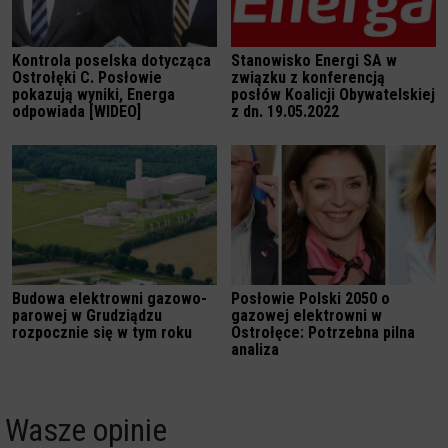
Kontrola poselska dotycząca
Stanowisko Energi SA w
Ostrołęki C. Posłowie
związku z konferencją
pokazują wyniki, Energa
posłów Koalicji Obywatelskiej
odpowiada [WIDEO]
z dn. 19.05.2022
Budowa elektrowni gazowo-
Posłowie Polski 2050 o
parowej w Grudziądzu
gazowej elektrowni w
rozpocznie się w tym roku
Ostrołęce: Potrzebna pilna
analiza
Wasze opinie