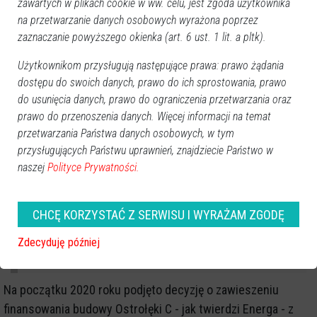
zawartych w plikach cookie w ww. celu, jest zgoda użytkownika
Mikołaj Budzanowski. Zgodnie z jego odpowiedzią,
na przetwarzanie danych osobowych wyrażona poprzez
elektrownia miała być odwieszona przy spełnieniu
zaznaczanie powyższego okienka (art. 6 ust. 1 lit. a pltk).
wspominanego warunku i ukończona do 2019 roku.
Gdyby do tego doszło, w Polsce północno-wschodniej
Użytkownikom przysługują następujące prawa: prawo żądania
dostępu do swoich danych, prawo do ich sprostowania, prawo
już od kilku lat pracowałoby duże, stabilne źródło
do usunięcia danych, prawo do ograniczenia przetwarzania oraz
konwencjonalne pozwalające na bilansowanie stale
prawo do przenoszenia danych. Więcej informacji na temat
rosnącego udziału odnawialnych źródeł energii
przetwarzania Państwa danych osobowych, w tym
w Krajowym Systemie Elektroenergetycznym. Miałoby to
przysługujących Państwu uprawnień, znajdziecie Państwo w
miejsce jeszcze przed wprowadzeniem Europejskiego
naszej
Polityce Prywatności.
Zielonego Ładu i jego ograniczeń, wyzwań i szans, które
determinowały polski sektor energetyczny do dalszej
CHCĘ KORZYSTAĆ Z SERWISU I WYRAŻAM ZGODĘ
modernizacji i transformacji, a także wykorzystania gazu
ziemnego, jako paliwa przejściowego charakteryzującego
Zdecyduję później
się emisyjnością o połowę niższą niż węgiel kamienny.
Na początku 2020 roku podjęto decyzję o zawieszeniu
finansowania budowy Ostrołęki C - jak twierdzi Energa - z