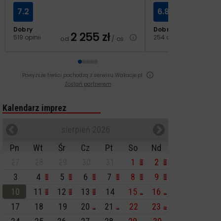
7.2
6.8
Dobry
Dobry
2 255
zł
2
519 opinii
254 opinie
od
/ os.
od
Powyższe treści pochodzą z serwisu Wakacje.pl
Zostań partnerem
Kalendarz imprez
sierpień 2026
Pn
Wt
Śr
Cz
Pt
So
Nd
27
28
29
30
31
1
2
3
4
5
6
7
8
9
10
11
12
13
14
15
16
17
18
19
20
21
22
23