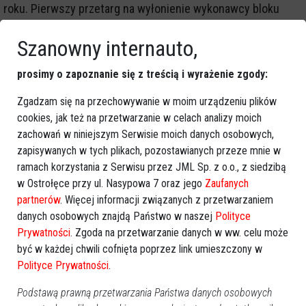
roku. Pierwszy przetarg na wyłonienie wykonawcy bloku
węglowego ogłoszono w połowie września 2011 roku.
Szanowny internauto,
Zakładano wtedy ukończenie inwestycji na przełomie 2016 i
2017 roku, gdy spodziewane były wysokie deficyty energii".
prosimy o zapoznanie się z treścią i wyrażenie zgody:
-
We wrześniu 2012 roku Energa ogłosiła, że projekt zostaje
Zgadzam się na przechowywanie w moim urządzeniu plików
zamrożony. Wynikać to miało m.in. z istotnej zmiany
cookies, jak też na przetwarzanie w celach analizy moich
zewnętrznych uwarunkowań, w szczególności wyraźnego
zachowań w niniejszym Serwisie moich danych osobowych,
pogorszenia warunków oferowanych na rynku finansowym i
zapisywanych w tych plikach, pozostawianych przeze mnie w
budowlanym. Do tego czasu, projekt pochłonął ok. 200 mln zł
-
ramach korzystania z Serwisu przez JML Sp. z o.o., z siedzibą
w Ostrołęce przy ul. Nasypowa 7 oraz jego
Zaufanych
dodano.
partnerów
. Więcej informacji związanych z przetwarzaniem
danych osobowych znajdą Państwo w naszej
Polityce
Pomimo tego spółka nadal poszukiwała zewnętrznego
Prywatności
. Zgoda na przetwarzanie danych w ww. celu może
inwestora, który zagwarantowałby przedsięwzięciu
być w każdej chwili cofnięta poprzez link umieszczony w
wymaganą opłacalność i umożliwił jego odwieszenie.
Polityce Prywatności
.
Szczegółowe informacje na ten temat jeszcze w kwietniu
Podstawą prawną przetwarzania Państwa danych osobowych
2013 roku przekazał ówczesny minister Skarbu Państwa,