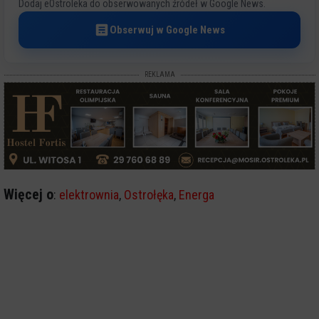
Dodaj eOstroleka do obserwowanych źródeł w Google News.
Obserwuj w Google News
REKLAMA
Więcej o
:
elektrownia
,
Ostrołęka
,
Energa